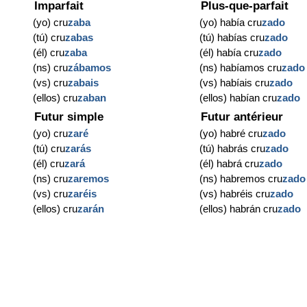
Imparfait
Plus-que-parfait
(yo) cru
zaba
(yo) había cru
zado
(tú) cru
zabas
(tú) habías cru
zado
(él) cru
zaba
(él) había cru
zado
(ns) cru
zábamos
(ns) habíamos cru
zado
(vs) cru
zabais
(vs) habíais cru
zado
(ellos) cru
zaban
(ellos) habían cru
zado
Futur simple
Futur antérieur
(yo) cru
zaré
(yo) habré cru
zado
(tú) cru
zarás
(tú) habrás cru
zado
(él) cru
zará
(él) habrá cru
zado
(ns) cru
zaremos
(ns) habremos cru
zado
(vs) cru
zaréis
(vs) habréis cru
zado
(ellos) cru
zarán
(ellos) habrán cru
zado