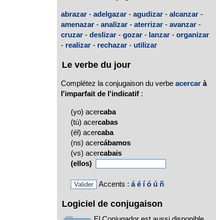
abrazar
-
adelgazar
-
agudizar
-
alcanzar
-
amenazar
-
analizar
-
aterrizar
-
avanzar
-
cruzar
-
deslizar
-
gozar
-
lanzar
-
organizar
-
realizar
-
rechazar
-
utilizar
Le verbe du jour
Complétez la conjugaison du verbe
acercar
à
l'imparfait de l'indicatif
:
(yo) acer
caba
(tú) acer
cabas
(él) acer
caba
(ns) acer
cábamos
(vs) acer
cabais
(ellos)
Accents :
á
é
í
ó
ú
ñ
Logiciel de conjugaison
El Conjugador est aussi disponible