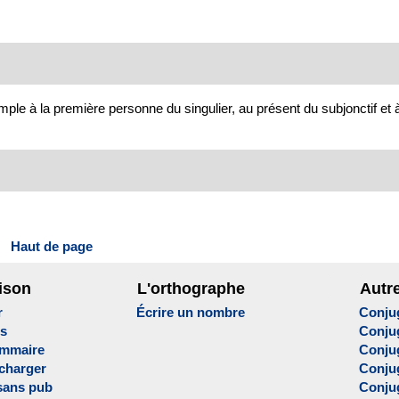
le à la première personne du singulier, au présent du subjonctif et à 
Haut de page
ison
L'orthographe
Autr
r
Écrire un nombre
Conju
es
Conju
ammaire
Conju
écharger
Conjug
sans pub
Conju