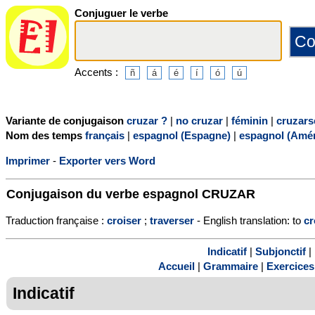
Conjuguer le verbe
Accents :
Variante de conjugaison
cruzar ?
|
no cruzar
|
féminin
|
cruzars
Nom des temps
français
|
espagnol (Espagne)
|
espagnol (Amér
Imprimer
-
Exporter vers Word
Conjugaison du verbe espagnol
CRUZAR
Traduction française :
croiser
;
traverser
- English translation: to
cr
Indicatif
|
Subjonctif
|
Accueil
|
Grammaire
|
Exercices
Indicatif