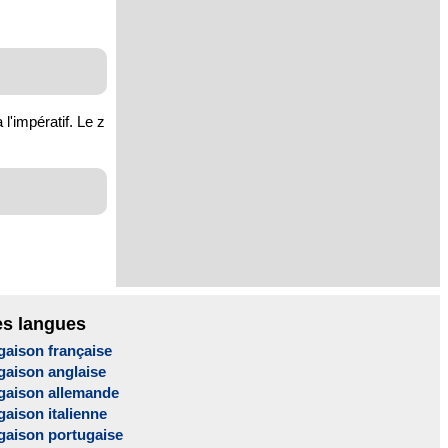
l'impératif. Le z
es langues
gaison française
gaison anglaise
gaison allemande
aison italienne
gaison portugaise