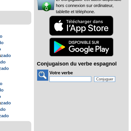
hors connexion sur ordinateur,
tablette et téléphone.
o
do
o
u
zado
ado
Conjugaison du verbe espagnol
zado
Votre verbe
o
do
o
u
zado
ado
zado