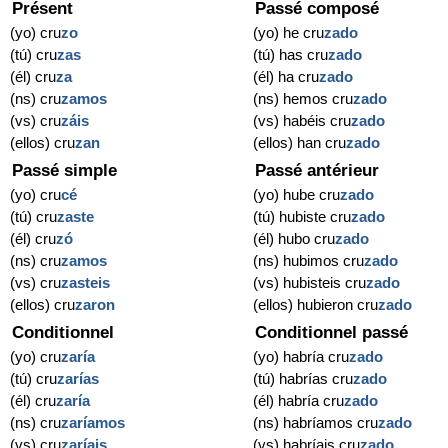
Présent
Passé composé
(yo) cru
zo
(yo) he cru
zado
(tú) cru
zas
(tú) has cru
zado
(él) cru
za
(él) ha cru
zado
(ns) cru
zamos
(ns) hemos cru
zado
(vs) cru
záis
(vs) habéis cru
zado
(ellos) cru
zan
(ellos) han cru
zado
Passé simple
Passé antérieur
(yo) cru
cé
(yo) hube cru
zado
(tú) cru
zaste
(tú) hubiste cru
zado
(él) cru
zó
(él) hubo cru
zado
(ns) cru
zamos
(ns) hubimos cru
zado
(vs) cru
zasteis
(vs) hubisteis cru
zado
(ellos) cru
zaron
(ellos) hubieron cru
zado
Conditionnel
Conditionnel passé
(yo) cru
zaría
(yo) habría cru
zado
(tú) cru
zarías
(tú) habrías cru
zado
(él) cru
zaría
(él) habría cru
zado
(ns) cru
zaríamos
(ns) habríamos cru
zado
(vs) cru
zaríais
(vs) habríais cru
zado