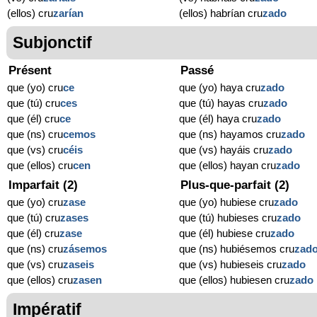
(ellos) cru
zarían
(ellos) habrían cru
zado
Subjonctif
Présent
Passé
que (yo) cru
ce
que (yo) haya cru
zado
que (tú) cru
ces
que (tú) hayas cru
zado
que (él) cru
ce
que (él) haya cru
zado
que (ns) cru
cemos
que (ns) hayamos cru
zado
que (vs) cru
céis
que (vs) hayáis cru
zado
que (ellos) cru
cen
que (ellos) hayan cru
zado
Imparfait (2)
Plus-que-parfait (2)
que (yo) cru
zase
que (yo) hubiese cru
zado
que (tú) cru
zases
que (tú) hubieses cru
zado
que (él) cru
zase
que (él) hubiese cru
zado
que (ns) cru
zásemos
que (ns) hubiésemos cru
zad
que (vs) cru
zaseis
que (vs) hubieseis cru
zado
que (ellos) cru
zasen
que (ellos) hubiesen cru
zado
Impératif