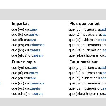
Imparfait
Plus-que-parfait
que (yo) cru
zara
que (yo) hubiera cru
zad
que (tú) cru
zaras
que (tú) hubieras cru
za
que (él) cru
zara
que (él) hubiera cru
zad
que (ns) cru
záramos
que (ns) hubiéramos cr
que (vs) cru
zarais
que (vs) hubierais cru
z
que (ellos) cru
zaran
que (ellos) hubieran cru
Futur simple
Futur antérieur
que (yo) cru
zare
que (yo) hubiere cru
zad
que (tú) cru
zares
que (tú) hubieres cru
za
que (él) cru
zare
que (él) hubiere cru
zad
o
que (ns) cru
záremos
que (ns) hubiéremos cr
que (vs) cru
zareis
que (vs) hubiereis cru
z
que (ellos) cru
zaren
que (ellos) hubieren cru