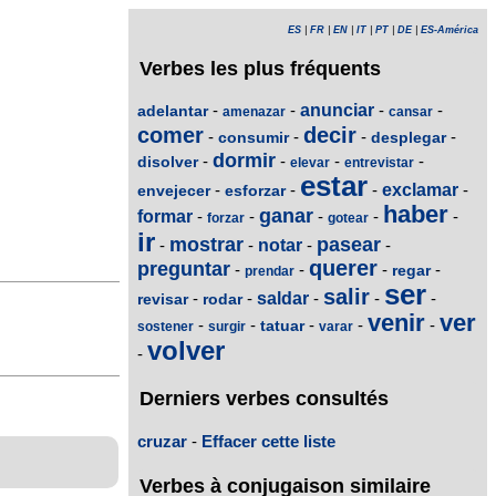
ES
|
FR
|
EN
|
IT
|
PT
|
DE
|
ES-América
Verbes les plus fréquents
-
-
anunciar
-
-
adelantar
amenazar
cansar
comer
decir
-
-
-
-
consumir
desplegar
dormir
-
-
-
-
disolver
elevar
entrevistar
estar
-
-
-
exclamar
-
envejecer
esforzar
haber
ganar
formar
-
-
-
-
-
forzar
gotear
ir
mostrar
pasear
-
-
notar
-
-
querer
preguntar
-
-
-
-
regar
prendar
ser
salir
-
-
saldar
-
-
-
revisar
rodar
venir
ver
-
-
-
-
-
tatuar
sostener
surgir
varar
volver
-
Derniers verbes consultés
cruzar
-
Effacer cette liste
Verbes à conjugaison similaire