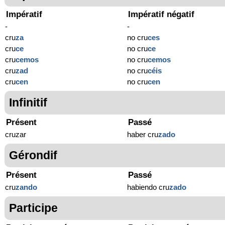
Impératif
Impératif négatif
-
-
cru
za
no cru
ces
cru
ce
no cru
ce
cru
cemos
no cru
cemos
cru
zad
no cru
céis
cru
cen
no cru
cen
Infinitif
Présent
Passé
cruzar
haber cru
zado
Gérondif
Présent
Passé
cru
zando
habiendo cru
zado
Participe