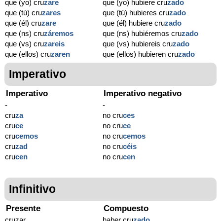
que (yo) cru
zare
que (yo) hubiere cru
zado
que (tú) cru
zares
que (tú) hubieres cru
zado
que (él) cru
zare
que (él) hubiere cru
zado
que (ns) cru
záremos
que (ns) hubiéremos cru
zado
que (vs) cru
zareis
que (vs) hubiereis cru
zado
que (ellos) cru
zaren
que (ellos) hubieren cru
zado
Imperativo
Imperativo
Imperativo negativo
-
-
cru
za
no cru
ces
cru
ce
no cru
ce
cru
cemos
no cru
cemos
cru
zad
no cru
céis
cru
cen
no cru
cen
Infinitivo
Presente
Compuesto
cruzar
haber cru
zado