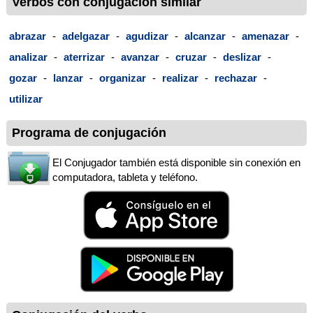
Verbos con conjugación similar
abrazar
-
adelgazar
-
agudizar
-
alcanzar
-
amenazar
-
analizar
-
aterrizar
-
avanzar
-
cruzar
-
deslizar
-
gozar
-
lanzar
-
organizar
-
realizar
-
rechazar
-
utilizar
Programa de conjugación
El Conjugador también está disponible sin conexión en
computadora, tableta y teléfono.