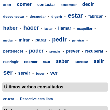
comer
decir
-
-
contactar
-
-
-
ceder
contemplar
estar
-
-
-
-
fabricar
-
desconectar
desnudar
digerir
hacer
haber
llamar
-
-
-
-
-
maquillar
jactar
pedir
mirar
parar
-
-
-
-
-
mediar
penetrar
poder
prever
pertenecer
-
-
-
-
recuperar
-
prendar
saber
salir
-
-
-
-
-
-
restringir
retornar
rezar
sacrificar
ser
ver
servir
-
-
-
toser
Últimos verbos consultados
cruzar
-
Desactive esta lista