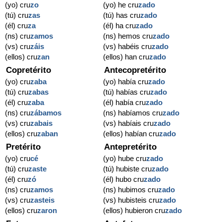
(yo) cru
zo
(yo) he cru
zado
(tú) cru
zas
(tú) has cru
zado
(él) cru
za
(él) ha cru
zado
(ns) cru
zamos
(ns) hemos cru
zado
(vs) cru
záis
(vs) habéis cru
zado
(ellos) cru
zan
(ellos) han cru
zado
Copretérito
Antecopretérito
(yo) cru
zaba
(yo) había cru
zado
(tú) cru
zabas
(tú) habías cru
zado
(él) cru
zaba
(él) había cru
zado
(ns) cru
zábamos
(ns) habíamos cru
zado
(vs) cru
zabais
(vs) habíais cru
zado
(ellos) cru
zaban
(ellos) habían cru
zado
Pretérito
Antepretérito
(yo) cru
cé
(yo) hube cru
zado
(tú) cru
zaste
(tú) hubiste cru
zado
(él) cru
zó
(él) hubo cru
zado
(ns) cru
zamos
(ns) hubimos cru
zado
(vs) cru
zasteis
(vs) hubisteis cru
zado
(ellos) cru
zaron
(ellos) hubieron cru
zado