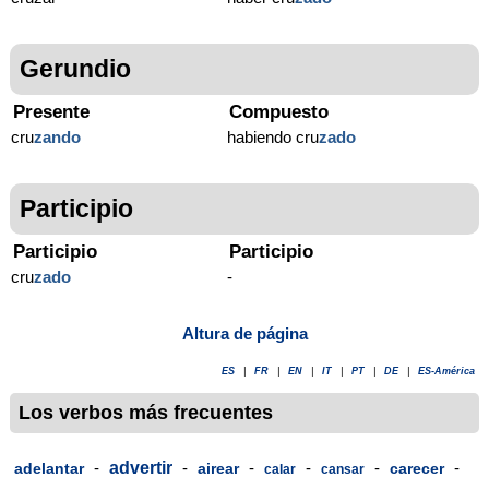
Gerundio
Presente
Compuesto
cru
zando
habiendo cru
zado
Participio
Participio
Participio
cru
zado
-
Altura de página
ES
|
FR
|
EN
|
IT
|
PT
|
DE
|
ES-América
Los verbos más frecuentes
-
advertir
-
-
-
-
-
adelantar
airear
carecer
calar
cansar