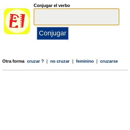
Conjugar el verbo
Otra forma
cruzar ?
|
no cruzar
|
feminino
|
cruzarse