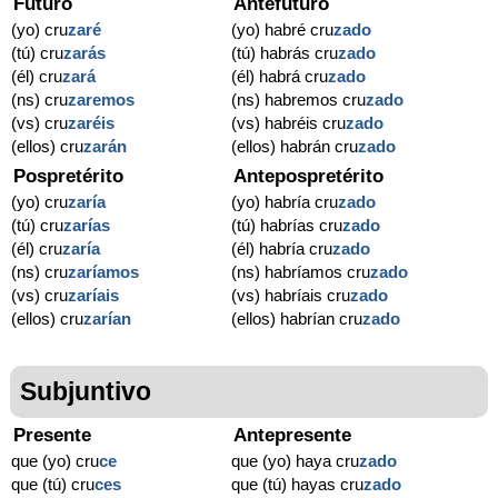
Futuro
Antefuturo
(yo) cru
zaré
(yo) habré cru
zado
(tú) cru
zarás
(tú) habrás cru
zado
(él) cru
zará
(él) habrá cru
zado
(ns) cru
zaremos
(ns) habremos cru
zado
(vs) cru
zaréis
(vs) habréis cru
zado
(ellos) cru
zarán
(ellos) habrán cru
zado
Pospretérito
Antepospretérito
(yo) cru
zaría
(yo) habría cru
zado
(tú) cru
zarías
(tú) habrías cru
zado
(él) cru
zaría
(él) habría cru
zado
(ns) cru
zaríamos
(ns) habríamos cru
zado
(vs) cru
zaríais
(vs) habríais cru
zado
(ellos) cru
zarían
(ellos) habrían cru
zado
Subjuntivo
Presente
Antepresente
que (yo) cru
ce
que (yo) haya cru
zado
que (tú) cru
ces
que (tú) hayas cru
zado