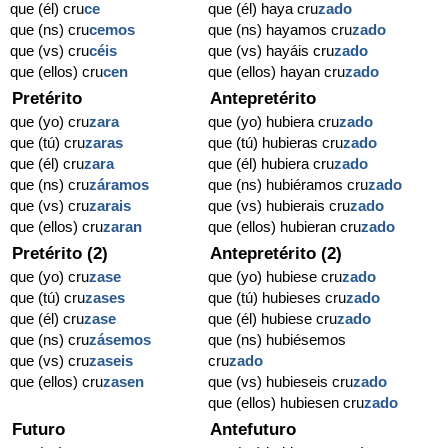
que (él) cru
ce
que (él) haya cru
zado
que (ns) cru
cemos
que (ns) hayamos cru
zado
que (vs) cru
céis
que (vs) hayáis cru
zado
que (ellos) cru
cen
que (ellos) hayan cru
zado
Pretérito
Antepretérito
que (yo) cru
zara
que (yo) hubiera cru
zado
que (tú) cru
zaras
que (tú) hubieras cru
zado
que (él) cru
zara
que (él) hubiera cru
zado
que (ns) cru
záramos
que (ns) hubiéramos cru
zado
que (vs) cru
zarais
que (vs) hubierais cru
zado
que (ellos) cru
zaran
que (ellos) hubieran cru
zado
Pretérito (2)
Antepretérito (2)
que (yo) cru
zase
que (yo) hubiese cru
zado
que (tú) cru
zases
que (tú) hubieses cru
zado
que (él) cru
zase
que (él) hubiese cru
zado
que (ns) cru
zásemos
que (ns) hubiésemos
que (vs) cru
zaseis
cru
zado
que (ellos) cru
zasen
que (vs) hubieseis cru
zado
que (ellos) hubiesen cru
zado
Futuro
Antefuturo