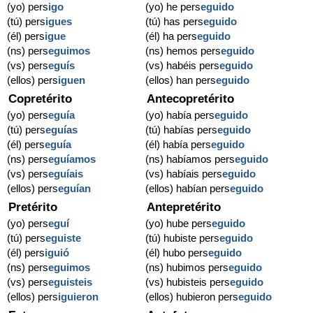
(yo) pers
igo
(yo) he pers
eguido
(tú) pers
igues
(tú) has pers
eguido
(él) pers
igue
(él) ha pers
eguido
(ns) pers
eguimos
(ns) hemos pers
eguido
(vs) pers
eguís
(vs) habéis pers
eguido
(ellos) pers
iguen
(ellos) han pers
eguido
Copretérito
Antecopretérito
(yo) pers
eguía
(yo) había pers
eguido
(tú) pers
eguías
(tú) habías pers
eguido
(él) pers
eguía
(él) había pers
eguido
(ns) pers
eguíamos
(ns) habíamos pers
eguido
(vs) pers
eguíais
(vs) habíais pers
eguido
(ellos) pers
eguían
(ellos) habían pers
eguido
Pretérito
Antepretérito
(yo) pers
eguí
(yo) hube pers
eguido
(tú) pers
eguiste
(tú) hubiste pers
eguido
(él) pers
iguió
(él) hubo pers
eguido
(ns) pers
eguimos
(ns) hubimos pers
eguido
(vs) pers
eguisteis
(vs) hubisteis pers
eguido
(ellos) pers
iguieron
(ellos) hubieron pers
eguido