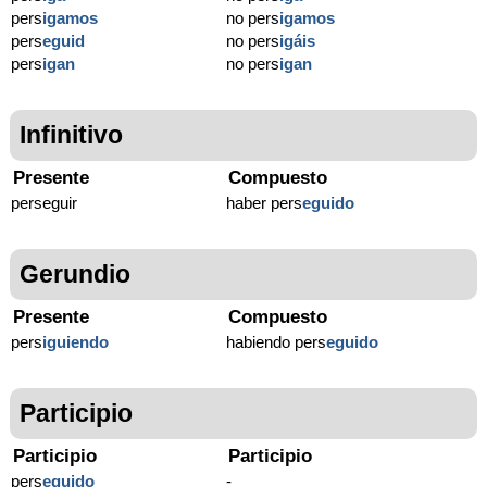
pers
igamos
no pers
igamos
pers
eguid
no pers
igáis
pers
igan
no pers
igan
Infinitivo
Presente
Compuesto
perseguir
haber pers
eguido
Gerundio
Presente
Compuesto
pers
iguiendo
habiendo pers
eguido
Participio
Participio
Participio
pers
eguido
-