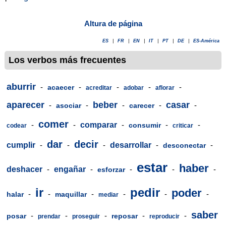
Altura de página
ES
|
FR
|
EN
|
IT
|
PT
|
DE
|
ES-América
Los verbos más frecuentes
aburrir
-
-
-
-
-
acaecer
acreditar
adobar
aflorar
aparecer
beber
casar
-
-
-
-
-
asociar
carecer
comer
-
-
comparar
-
-
-
consumir
codear
criticar
dar
decir
cumplir
-
-
-
desarrollar
-
-
desconectar
estar
haber
deshacer
-
engañar
-
-
-
-
esforzar
ir
pedir
poder
-
-
-
-
-
-
halar
maquillar
mediar
saber
-
-
-
-
-
posar
reposar
prendar
proseguir
reproducir