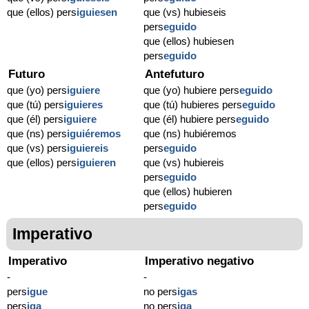
que (ellos) pers
iguiesen
que (vs) hubieseis
pers
eguido
que (ellos) hubiesen
pers
eguido
Futuro
Antefuturo
que (yo) pers
iguiere
que (yo) hubiere pers
eguido
que (tú) pers
iguieres
que (tú) hubieres pers
eguido
que (él) pers
iguiere
que (él) hubiere pers
eguido
que (ns) pers
iguiéremos
que (ns) hubiéremos
que (vs) pers
iguiereis
pers
eguido
que (ellos) pers
iguieren
que (vs) hubiereis
pers
eguido
que (ellos) hubieren
pers
eguido
Imperativo
Imperativo
Imperativo negativo
-
-
pers
igue
no pers
igas
pers
iga
no pers
iga