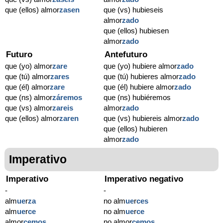
que (ellos) almor
zasen
que (vs) hubieseis
almor
zado
que (ellos) hubiesen
almor
zado
Futuro
Antefuturo
que (yo) almor
zare
que (yo) hubiere almor
zado
que (tú) almor
zares
que (tú) hubieres almor
zado
que (él) almor
zare
que (él) hubiere almor
zado
que (ns) almor
záremos
que (ns) hubiéremos
que (vs) almor
zareis
almor
zado
que (ellos) almor
zaren
que (vs) hubiereis almor
zado
que (ellos) hubieren
almor
zado
Imperativo
Imperativo
Imperativo negativo
-
-
alm
ue
r
za
no alm
ue
r
ces
alm
ue
r
ce
no alm
ue
r
ce
almor
cemos
no almor
cemos