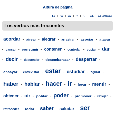
Altura de página
ES
|
FR
|
EN
|
IT
|
PT
|
DE
|
ES-América
Los verbos más frecuentes
acordar
-
-
alegrar
-
-
-
airear
asociar
atacar
arrastrar
dar
-
-
-
contener
-
-
-
consumir
cansar
controlar
copiar
decir
despertar
-
-
-
-
-
desembarazar
descender
estar
estudiar
-
-
-
-
-
ensayar
entrevistar
figurar
hacer
ir
haber
hablar
mentir
-
-
-
-
-
-
levar
poder
oír
obtener
-
-
-
-
-
-
poblar
promover
reflejar
ser
saber
-
-
-
saludar
-
-
rodar
retroceder