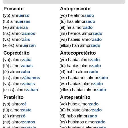
Presente
Antepresente
(yo) alm
ue
r
zo
(yo) he almor
zado
(tú) alm
ue
r
zas
(tú) has almor
zado
(él) alm
ue
r
za
(él) ha almor
zado
(ns) almor
zamos
(ns) hemos almor
zado
(vs) almor
záis
(vs) habéis almor
zado
(ellos) alm
ue
r
zan
(ellos) han almor
zado
Copretérito
Antecopretérito
(yo) almor
zaba
(yo) había almor
zado
(tú) almor
zabas
(tú) habías almor
zado
(él) almor
zaba
(él) había almor
zado
(ns) almor
zábamos
(ns) habíamos almor
zado
(vs) almor
zabais
(vs) habíais almor
zado
(ellos) almor
zaban
(ellos) habían almor
zado
Pretérito
Antepretérito
(yo) almor
cé
(yo) hube almor
zado
(tú) almor
zaste
(tú) hubiste almor
zado
(él) almor
zó
(él) hubo almor
zado
(ns) almor
zamos
(ns) hubimos almor
zado
(vs) almor
zasteis
(vs) hubisteis almor
zado