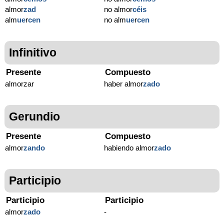
almor
zad
no almor
céis
alm
ue
r
cen
no alm
ue
r
cen
Infinitivo
Presente
Compuesto
almorzar
haber almor
zado
Gerundio
Presente
Compuesto
almor
zando
habiendo almor
zado
Participio
Participio
Participio
almor
zado
-