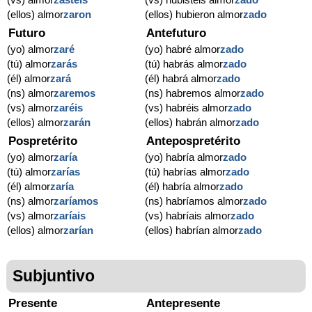
(ellos) almor
zaron
(ellos) hubieron almor
zado
Futuro
Antefuturo
(yo) almor
zaré
(yo) habré almor
zado
(tú) almor
zarás
(tú) habrás almor
zado
(él) almor
zará
(él) habrá almor
zado
(ns) almor
zaremos
(ns) habremos almor
zado
(vs) almor
zaréis
(vs) habréis almor
zado
(ellos) almor
zarán
(ellos) habrán almor
zado
Pospretérito
Antepospretérito
(yo) almor
zaría
(yo) habría almor
zado
(tú) almor
zarías
(tú) habrías almor
zado
(él) almor
zaría
(él) habría almor
zado
(ns) almor
zaríamos
(ns) habríamos almor
zado
(vs) almor
zaríais
(vs) habríais almor
zado
(ellos) almor
zarían
(ellos) habrían almor
zado
Subjuntivo
Presente
Antepresente