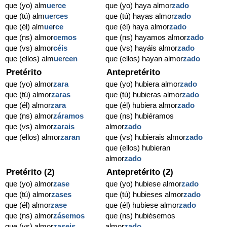
que (yo) alm
ue
r
ce
que (yo) haya almor
zado
que (tú) alm
ue
r
ces
que (tú) hayas almor
zado
que (él) alm
ue
r
ce
que (él) haya almor
zado
que (ns) almor
cemos
que (ns) hayamos almor
zado
que (vs) almor
céis
que (vs) hayáis almor
zado
que (ellos) alm
ue
r
cen
que (ellos) hayan almor
zado
Pretérito
Antepretérito
que (yo) almor
zara
que (yo) hubiera almor
zado
que (tú) almor
zaras
que (tú) hubieras almor
zado
que (él) almor
zara
que (él) hubiera almor
zado
que (ns) almor
záramos
que (ns) hubiéramos
que (vs) almor
zarais
almor
zado
que (ellos) almor
zaran
que (vs) hubierais almor
zado
que (ellos) hubieran
almor
zado
Pretérito (2)
Antepretérito (2)
que (yo) almor
zase
que (yo) hubiese almor
zado
que (tú) almor
zases
que (tú) hubieses almor
zado
que (él) almor
zase
que (él) hubiese almor
zado
que (ns) almor
zásemos
que (ns) hubiésemos
que (vs) almor
zaseis
almor
zado