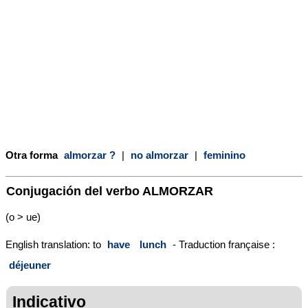
Otra forma
almorzar ?
|
no almorzar
|
feminino
Conjugación del verbo
ALMORZAR
(o > ue)
English translation: to
have
lunch
- Traduction française :
déjeuner
Indicativo