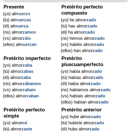
Presente
Pretérito perfecto
compuesto
(yo) alm
ue
r
zo
(tú) alm
ue
r
zas
(yo) he almor
zado
(él) alm
ue
r
za
(tú) has almor
zado
(ns) almor
zamos
(él) ha almor
zado
(vs) almor
záis
(ns) hemos almor
zado
(ellos) alm
ue
r
zan
(vs) habéis almor
zado
(ellos) han almor
zado
Pretérito imperfecto
Pretérito
pluscuamperfecto
(yo) almor
zaba
(tú) almor
zabas
(yo) había almor
zado
(él) almor
zaba
(tú) habías almor
zado
(ns) almor
zábamos
(él) había almor
zado
(vs) almor
zabais
(ns) habíamos almor
zado
(ellos) almor
zaban
(vs) habíais almor
zado
(ellos) habían almor
zado
Pretérito perfecto
Pretérito anterior
simple
(yo) hube almor
zado
(yo) almor
cé
(tú) hubiste almor
zado
(tú) almor
zaste
(él) hubo almor
zado