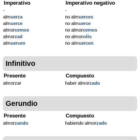
Imperativo
Imperativo negativo
-
-
alm
ue
r
za
no alm
ue
r
ces
alm
ue
r
ce
no alm
ue
r
ce
almor
cemos
no almor
cemos
almor
zad
no almor
céis
alm
ue
r
cen
no alm
ue
r
cen
Infinitivo
Presente
Compuesto
almorzar
haber almor
zado
Gerundio
Presente
Compuesto
almor
zando
habiendo almor
zado