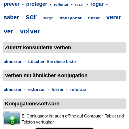
prever
proteger
rogar
-
-
-
-
-
rellenar
rezar
ser
venir
saber
-
-
-
-
-
-
transportar
tutear
surgir
volver
ver
-
Zuletzt konsultierte Verben
almorzar
-
Löschen Sie diese Liste
Verben mit ähnlicher Konjugation
almorzar
-
esforzar
-
forzar
-
reforzar
Konjugationssoftware
El Conjugador ist auch offline auf Computer, Tablet und
Telefon verfügbar.