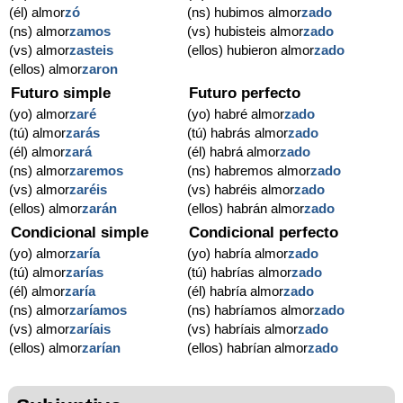
(él) almor
zó
(ns) hubimos almor
zado
(ns) almor
zamos
(vs) hubisteis almor
zado
(vs) almor
zasteis
(ellos) hubieron almor
zado
(ellos) almor
zaron
Futuro simple
Futuro perfecto
(yo) almor
zaré
(yo) habré almor
zado
(tú) almor
zarás
(tú) habrás almor
zado
(él) almor
zará
(él) habrá almor
zado
(ns) almor
zaremos
(ns) habremos almor
zado
(vs) almor
zaréis
(vs) habréis almor
zado
(ellos) almor
zarán
(ellos) habrán almor
zado
Condicional simple
Condicional perfecto
(yo) almor
zaría
(yo) habría almor
zado
(tú) almor
zarías
(tú) habrías almor
zado
(él) almor
zaría
(él) habría almor
zado
(ns) almor
zaríamos
(ns) habríamos almor
zado
(vs) almor
zaríais
(vs) habríais almor
zado
(ellos) almor
zarían
(ellos) habrían almor
zado