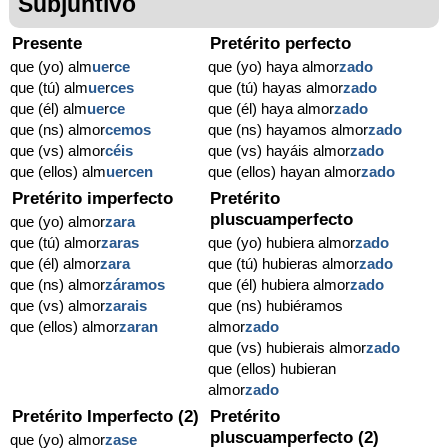
Subjuntivo
Presente
Pretérito perfecto
que (yo) alm
ue
r
ce
que (yo) haya almor
zado
que (tú) alm
ue
r
ces
que (tú) hayas almor
zado
que (él) alm
ue
r
ce
que (él) haya almor
zado
que (ns) almor
cemos
que (ns) hayamos almor
zado
que (vs) almor
céis
que (vs) hayáis almor
zado
que (ellos) alm
ue
r
cen
que (ellos) hayan almor
zado
Pretérito imperfecto
Pretérito
pluscuamperfecto
que (yo) almor
zara
que (tú) almor
zaras
que (yo) hubiera almor
zado
que (él) almor
zara
que (tú) hubieras almor
zado
que (ns) almor
záramos
que (él) hubiera almor
zado
que (vs) almor
zarais
que (ns) hubiéramos
que (ellos) almor
zaran
almor
zado
que (vs) hubierais almor
zado
que (ellos) hubieran
almor
zado
Pretérito Imperfecto (2)
Pretérito
pluscuamperfecto (2)
que (yo) almor
zase