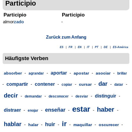
Participio
Participio
Participio
almor
zado
-
Zurück zum Anfang
ES
|
FR
|
EN
|
IT
|
PT
|
DE
|
ES-América
Häufigste Verben
-
-
aportar
-
-
-
absorber
apostar
asociar
agrandar
brillar
dar
-
compartir
-
contener
-
-
-
-
-
cursar
copiar
datar
decir
-
-
-
-
distinguir
-
demandar
desconocer
desviar
estar
haber
enseñar
distraer
-
-
-
-
-
enojar
ir
hablar
huir
-
-
-
-
-
-
halar
maquillar
oscurecer