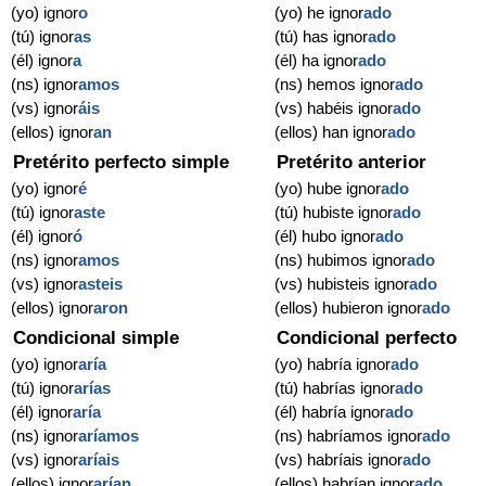
(yo) ignor
o
(yo) he ignor
ado
(tú) ignor
as
(tú) has ignor
ado
(él) ignor
a
(él) ha ignor
ado
(ns) ignor
amos
(ns) hemos ignor
ado
(vs) ignor
áis
(vs) habéis ignor
ado
(ellos) ignor
an
(ellos) han ignor
ado
Pretérito perfecto simple
Pretérito anterior
(yo) ignor
é
(yo) hube ignor
ado
(tú) ignor
aste
(tú) hubiste ignor
ado
(él) ignor
ó
(él) hubo ignor
ado
(ns) ignor
amos
(ns) hubimos ignor
ado
(vs) ignor
asteis
(vs) hubisteis ignor
ado
(ellos) ignor
aron
(ellos) hubieron ignor
ado
Condicional simple
Condicional perfecto
(yo) ignor
aría
(yo) habría ignor
ado
(tú) ignor
arías
(tú) habrías ignor
ado
(él) ignor
aría
(él) habría ignor
ado
(ns) ignor
aríamos
(ns) habríamos ignor
ado
(vs) ignor
aríais
(vs) habríais ignor
ado
(ellos) ignor
arían
(ellos) habrían ignor
ado