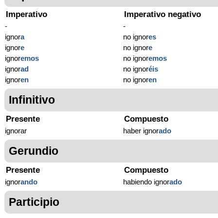
Imperativo
Imperativo negativo
-
-
ignor
a
no ignor
es
ignor
e
no ignor
e
ignor
emos
no ignor
emos
ignor
ad
no ignor
éis
ignor
en
no ignor
en
Infinitivo
Presente
Compuesto
ignorar
haber ignor
ado
Gerundio
Presente
Compuesto
ignor
ando
habiendo ignor
ado
Participio