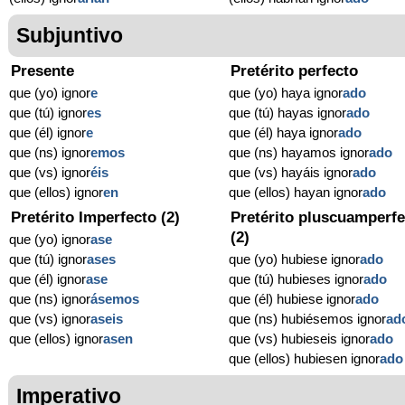
Subjuntivo
Presente
Pretérito perfecto
que (yo) ignor
e
que (yo) haya ignor
ado
que (tú) ignor
es
que (tú) hayas ignor
ado
que (él) ignor
e
que (él) haya ignor
ado
que (ns) ignor
emos
que (ns) hayamos ignor
ado
que (vs) ignor
éis
que (vs) hayáis ignor
ado
que (ellos) ignor
en
que (ellos) hayan ignor
ado
Pretérito Imperfecto (2)
Pretérito pluscuamperfe
(2)
que (yo) ignor
ase
que (tú) ignor
ases
que (yo) hubiese ignor
ado
que (él) ignor
ase
que (tú) hubieses ignor
ado
que (ns) ignor
ásemos
que (él) hubiese ignor
ado
que (vs) ignor
aseis
que (ns) hubiésemos ignor
ad
que (ellos) ignor
asen
que (vs) hubieseis ignor
ado
que (ellos) hubiesen ignor
ado
Imperativo