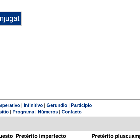
mperativo
|
Infinitivo
|
Gerundio
|
Participio
sitio
|
Programa
|
Números
|
Contacto
uesto
Pretérito imperfecto
Pretérito pluscuam