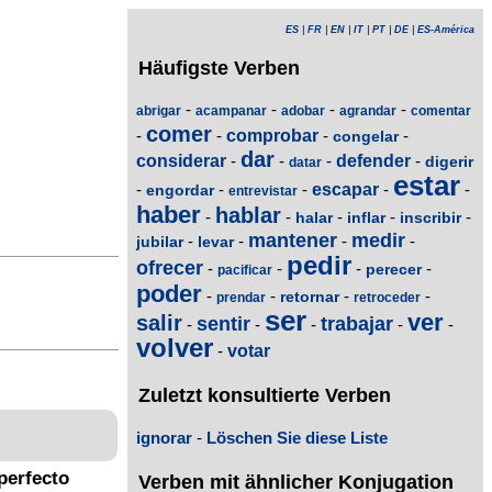
ES
|
FR
|
EN
|
IT
|
PT
|
DE
|
ES-América
Häufigste Verben
-
-
-
-
abrigar
acampanar
adobar
agrandar
comentar
comer
-
-
comprobar
-
-
congelar
dar
considerar
-
-
-
defender
-
digerir
datar
estar
-
-
-
escapar
-
-
engordar
entrevistar
haber
hablar
-
-
-
-
-
halar
inflar
inscribir
mantener
medir
-
-
-
-
jubilar
levar
pedir
ofrecer
-
-
-
-
perecer
pacificar
poder
-
-
-
-
retornar
prendar
retroceder
ser
ver
salir
sentir
trabajar
-
-
-
-
-
volver
-
votar
Zuletzt konsultierte Verben
ignorar
-
Löschen Sie diese Liste
perfecto
Verben mit ähnlicher Konjugation