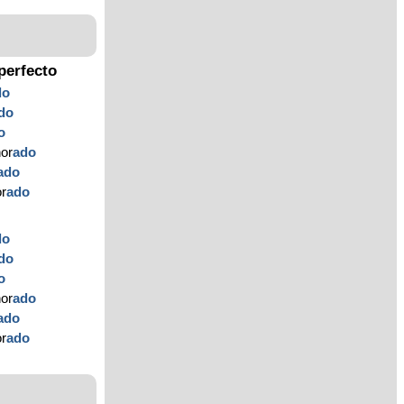
perfecto
do
do
o
nor
ado
ado
or
ado
do
do
o
nor
ado
ado
or
ado