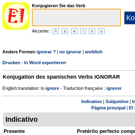
Konjugieren Sie das Verb
Akzente:
Andere Formen
ignorar ?
|
no ignorar
|
weiblich
Drucken
-
In Word exportieren
Konjugation des spanischen Verbs
IGNORAR
English translation: to
ignore
- Traduction française :
ignorer
Indicativo
|
Subjuntivo
|
I
Página principal
|
El 
Indicativo
Presente
Pretérito perfecto comp