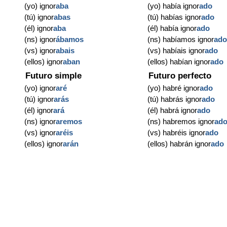
(yo) ignor
aba
(yo) había ignor
ado
(tú) ignor
abas
(tú) habías ignor
ado
(él) ignor
aba
(él) había ignor
ado
(ns) ignor
ábamos
(ns) habíamos ignor
ad
(vs) ignor
abais
(vs) habíais ignor
ado
(ellos) ignor
aban
(ellos) habían ignor
ado
Futuro simple
Futuro perfecto
(yo) ignor
aré
(yo) habré ignor
ado
(tú) ignor
arás
(tú) habrás ignor
ado
(él) ignor
ará
(él) habrá ignor
ado
(ns) ignor
aremos
(ns) habremos ignor
ad
(vs) ignor
aréis
(vs) habréis ignor
ado
(ellos) ignor
arán
(ellos) habrán ignor
ado