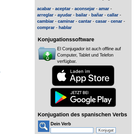
acabar
-
aceptar
-
aconsejar
-
amar
-
arreglar
-
ayudar
-
bailar
-
bañar
-
callar
-
cambiar
-
caminar
-
cantar
-
casar
-
cenar
-
o
comprar
-
hablar
Konjugationssoftware
El Conjugador ist auch offline auf
Computer, Tablet und Telefon
verfügbar.
o
Konjugation des spanischen Verbs
Dein Verb