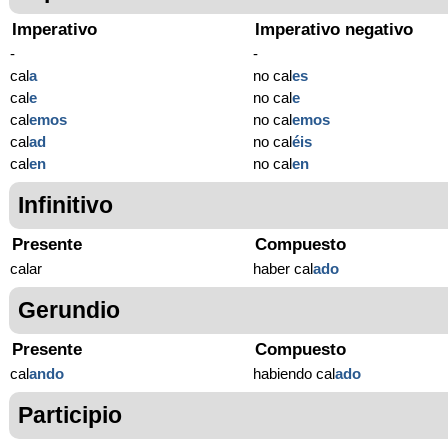
Imperativo
Imperativo negativo
-
-
cal
a
no cal
es
cal
e
no cal
e
cal
emos
no cal
emos
cal
ad
no cal
éis
cal
en
no cal
en
Infinitivo
Presente
Compuesto
calar
haber cal
ado
Gerundio
Presente
Compuesto
cal
ando
habiendo cal
ado
Participio