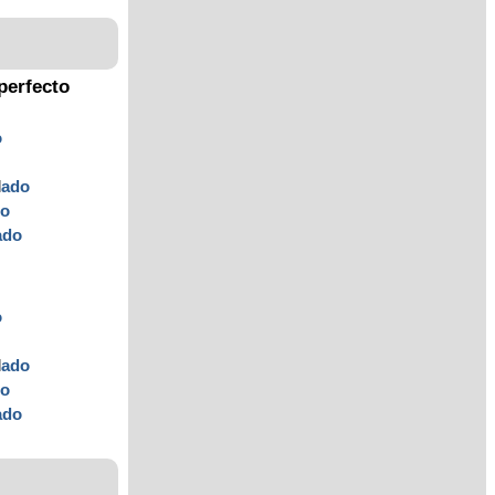
perfecto
o
l
ado
do
ado
o
l
ado
do
ado