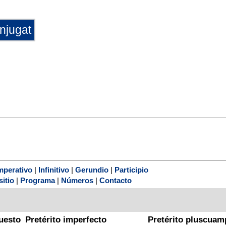
mperativo
|
Infinitivo
|
Gerundio
|
Participio
sitio
|
Programa
|
Números
|
Contacto
uesto
Pretérito imperfecto
Pretérito pluscuam