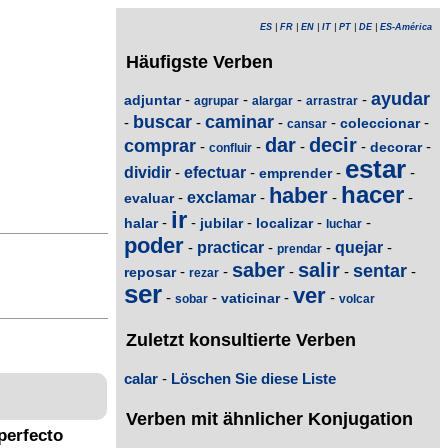
ES
|
FR
|
EN
|
IT
|
PT
|
DE
|
ES-América
Häufigste Verben
ayudar
-
-
-
-
adjuntar
agrupar
alargar
arrastrar
buscar
caminar
-
-
-
-
-
coleccionar
cansar
dar
decir
comprar
-
-
-
-
-
decorar
confluir
estar
dividir
-
efectuar
-
-
-
emprender
hacer
haber
-
exclamar
-
-
-
evaluar
ir
-
-
-
-
-
halar
jubilar
localizar
luchar
poder
-
practicar
-
-
quejar
-
prendar
saber
salir
sentar
-
-
-
-
-
reposar
rezar
ser
ver
-
-
-
-
vaticinar
sobar
volcar
Zuletzt konsultierte Verben
calar
-
Löschen Sie diese Liste
Verben mit ähnlicher Konjugation
perfecto