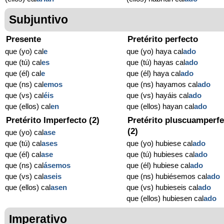
Subjuntivo
Presente
Pretérito perfecto
que (yo) cal
e
que (yo) haya cal
ado
que (tú) cal
es
que (tú) hayas cal
ado
que (él) cal
e
que (él) haya cal
ado
que (ns) cal
emos
que (ns) hayamos cal
ado
que (vs) cal
éis
que (vs) hayáis cal
ado
que (ellos) cal
en
que (ellos) hayan cal
ado
Pretérito Imperfecto (2)
Pretérito pluscuamperfe
(2)
que (yo) cal
ase
que (tú) cal
ases
que (yo) hubiese cal
ado
que (él) cal
ase
que (tú) hubieses cal
ado
que (ns) cal
ásemos
que (él) hubiese cal
ado
que (vs) cal
aseis
que (ns) hubiésemos cal
ado
que (ellos) cal
asen
que (vs) hubieseis cal
ado
que (ellos) hubiesen cal
ado
Imperativo