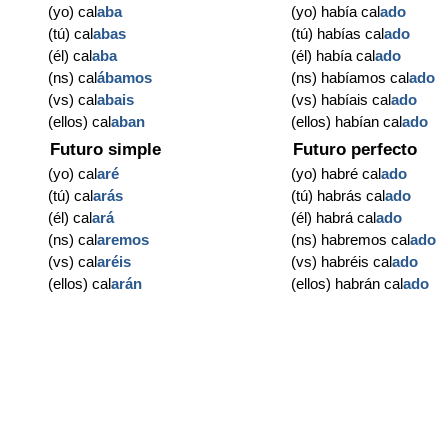
(yo) cal
aba
(yo) había cal
ado
(tú) cal
abas
(tú) habías cal
ado
(él) cal
aba
(él) había cal
ado
(ns) cal
ábamos
(ns) habíamos cal
ado
(vs) cal
abais
(vs) habíais cal
ado
(ellos) cal
aban
(ellos) habían cal
ado
Futuro simple
Futuro perfecto
(yo) cal
aré
(yo) habré cal
ado
(tú) cal
arás
(tú) habrás cal
ado
(él) cal
ará
(él) habrá cal
ado
(ns) cal
aremos
(ns) habremos cal
ado
(vs) cal
aréis
(vs) habréis cal
ado
(ellos) cal
arán
(ellos) habrán cal
ado