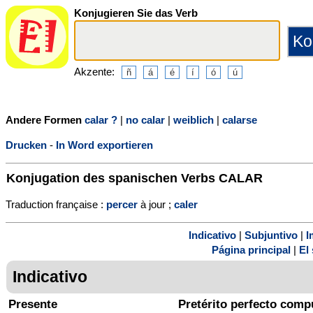
Konjugieren Sie das Verb
Akzente:
Andere Formen
calar ?
|
no calar
|
weiblich
|
calarse
Drucken
-
In Word exportieren
Konjugation des spanischen Verbs
CALAR
Traduction française :
percer
à jour ;
caler
Indicativo
|
Subjuntivo
|
I
Página principal
|
El 
Indicativo
Presente
Pretérito perfecto comp