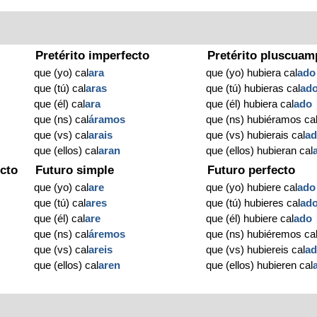
Pretérito imperfecto
Pretérito pluscuam
que (yo) cal
ara
que (yo) hubiera cal
ado
que (tú) cal
aras
que (tú) hubieras cal
ad
que (él) cal
ara
que (él) hubiera cal
ado
que (ns) cal
áramos
que (ns) hubiéramos ca
que (vs) cal
arais
que (vs) hubierais cal
a
que (ellos) cal
aran
que (ellos) hubieran cal
cto
Futuro simple
Futuro perfecto
que (yo) cal
are
que (yo) hubiere cal
ado
que (tú) cal
ares
que (tú) hubieres cal
ad
que (él) cal
are
que (él) hubiere cal
ado
que (ns) cal
áremos
que (ns) hubiéremos ca
que (vs) cal
areis
que (vs) hubiereis cal
a
que (ellos) cal
aren
que (ellos) hubieren cal