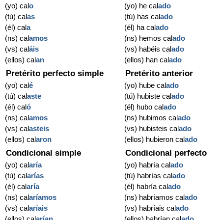
(yo) cal
o
(yo) he cal
ado
(tú) cal
as
(tú) has cal
ado
(él) cal
a
(él) ha cal
ado
(ns) cal
amos
(ns) hemos cal
ado
(vs) cal
áis
(vs) habéis cal
ado
(ellos) cal
an
(ellos) han cal
ado
Pretérito perfecto simple
Pretérito anterior
(yo) cal
é
(yo) hube cal
ado
(tú) cal
aste
(tú) hubiste cal
ado
(él) cal
ó
(él) hubo cal
ado
(ns) cal
amos
(ns) hubimos cal
ado
(vs) cal
asteis
(vs) hubisteis cal
ado
(ellos) cal
aron
(ellos) hubieron cal
ado
Condicional simple
Condicional perfecto
(yo) cal
aría
(yo) habría cal
ado
(tú) cal
arías
(tú) habrías cal
ado
(él) cal
aría
(él) habría cal
ado
(ns) cal
aríamos
(ns) habríamos cal
ado
(vs) cal
aríais
(vs) habríais cal
ado
(ellos) cal
arían
(ellos) habrían cal
ado