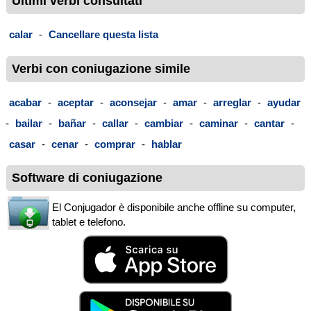
Ultimi verbi consultati
calar
-
Cancellare questa lista
Verbi con coniugazione simile
acabar
-
aceptar
-
aconsejar
-
amar
-
arreglar
-
ayudar
-
bailar
-
bañar
-
callar
-
cambiar
-
caminar
-
cantar
-
casar
-
cenar
-
comprar
-
hablar
Software di coniugazione
El Conjugador è disponibile anche offline su computer,
tablet e telefono.