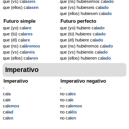
que (vs) cal
aseis
que (ns) hubiésemos cal
ado
que (ellos) cal
asen
que (vs) hubieseis cal
ado
que (ellos) hubiesen cal
ado
Futuro simple
Futuro perfecto
que (yo) cal
are
que (yo) hubiere cal
ado
que (tú) cal
ares
que (tú) hubieres cal
ado
que (él) cal
are
que (él) hubiere cal
ado
que (ns) cal
áremos
que (ns) hubiéremos cal
ado
que (vs) cal
areis
que (vs) hubiereis cal
ado
que (ellos) cal
aren
que (ellos) hubieren cal
ado
Imperativo
Imperativo
Imperativo negativo
-
-
cal
a
no cal
es
cal
e
no cal
e
cal
emos
no cal
emos
cal
ad
no cal
éis
cal
en
no cal
en