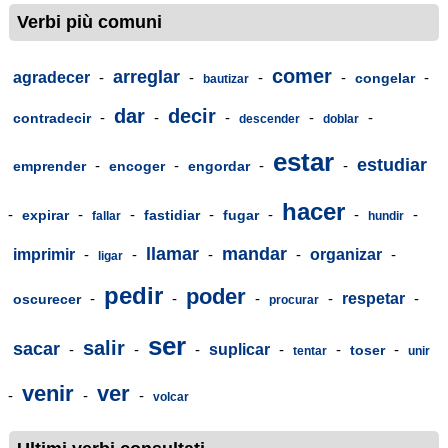
Verbi più comuni
comer
arreglar
agradecer
-
-
-
-
-
congelar
bautizar
dar
decir
-
-
-
-
-
contradecir
descender
doblar
estar
estudiar
-
-
-
-
emprender
encoger
engordar
hacer
-
-
-
-
-
-
-
expirar
fastidiar
fugar
fallar
hundir
llamar
mandar
imprimir
-
-
-
-
organizar
-
ligar
pedir
poder
-
-
-
-
respetar
-
oscurecer
procurar
ser
salir
sacar
-
-
-
suplicar
-
-
-
toser
tentar
unir
venir
ver
-
-
-
volcar