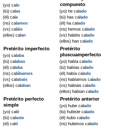
compuesto
(yo) cal
o
(tú) cal
as
(yo) he cal
ado
(él) cal
a
(tú) has cal
ado
(ns) cal
amos
(él) ha cal
ado
(vs) cal
áis
(ns) hemos cal
ado
(ellos) cal
an
(vs) habéis cal
ado
(ellos) han cal
ado
Pretérito imperfecto
Pretérito
pluscuamperfecto
(yo) cal
aba
(tú) cal
abas
(yo) había cal
ado
(él) cal
aba
(tú) habías cal
ado
(ns) cal
ábamos
(él) había cal
ado
(vs) cal
abais
(ns) habíamos cal
ado
(ellos) cal
aban
(vs) habíais cal
ado
(ellos) habían cal
ado
Pretérito perfecto
Pretérito anterior
simple
(yo) hube cal
ado
(yo) cal
é
(tú) hubiste cal
ado
(tú) cal
aste
(él) hubo cal
ado
(él) cal
ó
(ns) hubimos cal
ado