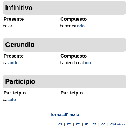
Infinitivo
Presente
Compuesto
calar
haber cal
ado
Gerundio
Presente
Compuesto
cal
ando
habiendo cal
ado
Participio
Participio
Participio
cal
ado
-
Torna all'inizio
ES
|
FR
|
EN
|
IT
|
PT
|
DE
|
ES-América