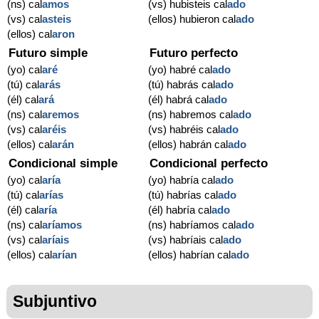
(ns) cal
amos
(vs) hubisteis cal
ado
(vs) cal
asteis
(ellos) hubieron cal
ado
(ellos) cal
aron
Futuro simple
Futuro perfecto
(yo) cal
aré
(yo) habré cal
ado
(tú) cal
arás
(tú) habrás cal
ado
(él) cal
ará
(él) habrá cal
ado
(ns) cal
aremos
(ns) habremos cal
ado
(vs) cal
aréis
(vs) habréis cal
ado
(ellos) cal
arán
(ellos) habrán cal
ado
Condicional simple
Condicional perfecto
(yo) cal
aría
(yo) habría cal
ado
(tú) cal
arías
(tú) habrías cal
ado
(él) cal
aría
(él) habría cal
ado
(ns) cal
aríamos
(ns) habríamos cal
ado
(vs) cal
aríais
(vs) habríais cal
ado
(ellos) cal
arían
(ellos) habrían cal
ado
Subjuntivo