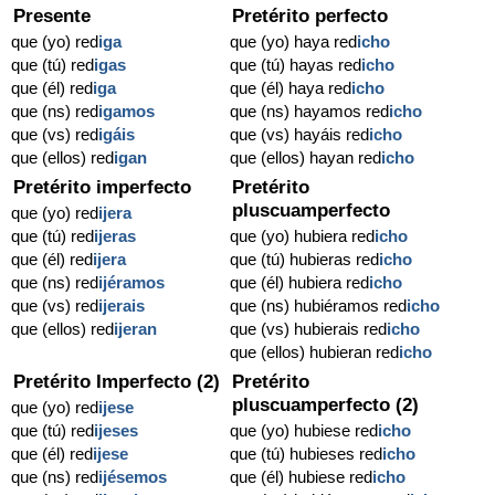
Presente
Pretérito perfecto
que (yo) red
iga
que (yo) haya red
icho
que (tú) red
igas
que (tú) hayas red
icho
que (él) red
iga
que (él) haya red
icho
que (ns) red
igamos
que (ns) hayamos red
icho
que (vs) red
igáis
que (vs) hayáis red
icho
que (ellos) red
igan
que (ellos) hayan red
icho
Pretérito imperfecto
Pretérito
pluscuamperfecto
que (yo) red
ijera
que (tú) red
ijeras
que (yo) hubiera red
icho
que (él) red
ijera
que (tú) hubieras red
icho
que (ns) red
ijéramos
que (él) hubiera red
icho
que (vs) red
ijerais
que (ns) hubiéramos red
icho
que (ellos) red
ijeran
que (vs) hubierais red
icho
que (ellos) hubieran red
icho
Pretérito Imperfecto (2)
Pretérito
pluscuamperfecto (2)
que (yo) red
ijese
que (tú) red
ijeses
que (yo) hubiese red
icho
que (él) red
ijese
que (tú) hubieses red
icho
que (ns) red
ijésemos
que (él) hubiese red
icho