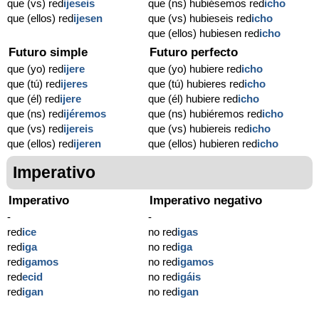
que (vs) red
ijeseis
que (ns) hubiésemos red
icho
que (ellos) red
ijesen
que (vs) hubieseis red
icho
que (ellos) hubiesen red
icho
Futuro simple
Futuro perfecto
que (yo) red
ijere
que (yo) hubiere red
icho
que (tú) red
ijeres
que (tú) hubieres red
icho
que (él) red
ijere
que (él) hubiere red
icho
que (ns) red
ijéremos
que (ns) hubiéremos red
icho
que (vs) red
ijereis
que (vs) hubiereis red
icho
que (ellos) red
ijeren
que (ellos) hubieren red
icho
Imperativo
Imperativo
Imperativo negativo
-
-
red
ice
no red
igas
red
iga
no red
iga
red
igamos
no red
igamos
red
ecid
no red
igáis
red
igan
no red
igan