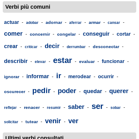
Verbi più comuni
actuar
-
-
-
-
-
-
adornar
armar
adobar
aferrar
cansar
comer
conseguir
-
-
-
-
cortar
-
concernir
congelar
decir
crear
-
-
-
-
-
desconectar
criticar
derrumbar
estar
describir
-
-
-
-
funcionar
-
evaluar
elevar
ir
informar
-
-
-
merodear
-
ocurrir
-
ignorar
pedir
poder
querer
quedar
-
-
-
-
-
oscurecer
ser
saber
-
-
-
-
-
-
renacer
reflejar
resumir
sobar
venir
ver
-
-
-
tutear
solicitar
Ultimi verbi consultati