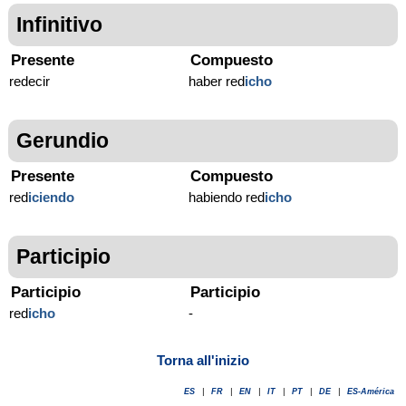
Infinitivo
Presente
Compuesto
redecir
haber red
icho
Gerundio
Presente
Compuesto
red
iciendo
habiendo red
icho
Participio
Participio
Participio
red
icho
-
Torna all'inizio
ES
|
FR
|
EN
|
IT
|
PT
|
DE
|
ES-América