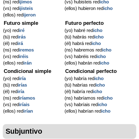
(ns) red
ijimos
(vs) hubisteis red
icho
(vs) red
ijisteis
(ellos) hubieron red
icho
(ellos) red
ijeron
Futuro simple
Futuro perfecto
(yo) red
iré
(yo) habré red
icho
(tú) red
irás
(tú) habrás red
icho
(él) red
irá
(él) habrá red
icho
(ns) red
iremos
(ns) habremos red
icho
(vs) red
iréis
(vs) habréis red
icho
(ellos) red
irán
(ellos) habrán red
icho
Condicional simple
Condicional perfecto
(yo) red
iría
(yo) habría red
icho
(tú) red
irías
(tú) habrías red
icho
(él) red
iría
(él) habría red
icho
(ns) red
iríamos
(ns) habríamos red
icho
(vs) red
iríais
(vs) habríais red
icho
(ellos) red
irían
(ellos) habrían red
icho
Subjuntivo