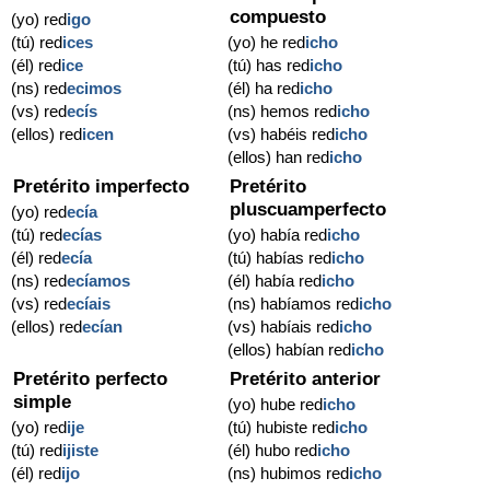
compuesto
(yo) red
igo
(tú) red
ices
(yo) he red
icho
(él) red
ice
(tú) has red
icho
(ns) red
ecimos
(él) ha red
icho
(vs) red
ecís
(ns) hemos red
icho
(ellos) red
icen
(vs) habéis red
icho
(ellos) han red
icho
Pretérito imperfecto
Pretérito
pluscuamperfecto
(yo) red
ecía
(tú) red
ecías
(yo) había red
icho
(él) red
ecía
(tú) habías red
icho
(ns) red
ecíamos
(él) había red
icho
(vs) red
ecíais
(ns) habíamos red
icho
(ellos) red
ecían
(vs) habíais red
icho
(ellos) habían red
icho
Pretérito perfecto
Pretérito anterior
simple
(yo) hube red
icho
(yo) red
ije
(tú) hubiste red
icho
(tú) red
ijiste
(él) hubo red
icho
(él) red
ijo
(ns) hubimos red
icho