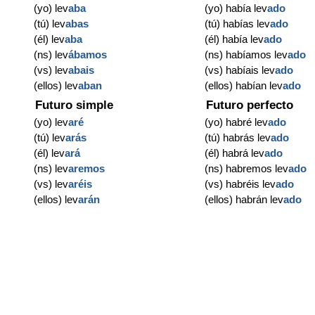
(yo) lev
aba
(yo) había lev
ado
(tú) lev
abas
(tú) habías lev
ado
(él) lev
aba
(él) había lev
ado
(ns) lev
ábamos
(ns) habíamos lev
ado
(vs) lev
abais
(vs) habíais lev
ado
(ellos) lev
aban
(ellos) habían lev
ado
Futuro simple
Futuro perfecto
(yo) lev
aré
(yo) habré lev
ado
(tú) lev
arás
(tú) habrás lev
ado
(él) lev
ará
(él) habrá lev
ado
(ns) lev
aremos
(ns) habremos lev
ado
(vs) lev
aréis
(vs) habréis lev
ado
(ellos) lev
arán
(ellos) habrán lev
ado