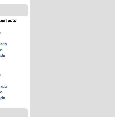
perfecto
o
v
ado
do
ado
o
v
ado
do
ado