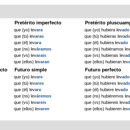
Pretérito imperfecto
Pretérito pluscuam
que (yo) lev
ara
que (yo) hubiera lev
ado
que (tú) lev
aras
que (tú) hubieras lev
ad
que (él) lev
ara
que (él) hubiera lev
ado
que (ns) lev
áramos
que (ns) hubiéramos le
que (vs) lev
arais
que (vs) hubierais lev
a
que (ellos) lev
aran
que (ellos) hubieran lev
cto
Futuro simple
Futuro perfecto
que (yo) lev
are
que (yo) hubiere lev
ado
que (tú) lev
ares
que (tú) hubieres lev
ad
que (él) lev
are
que (él) hubiere lev
ado
que (ns) lev
áremos
que (ns) hubiéremos le
que (vs) lev
areis
que (vs) hubiereis lev
a
que (ellos) lev
aren
que (ellos) hubieren lev