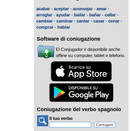
acabar
-
aceptar
-
aconsejar
-
amar
-
arreglar
-
ayudar
-
bailar
-
bañar
-
callar
-
cambiar
-
caminar
-
cantar
-
casar
-
cenar
-
comprar
-
hablar
Software di coniugazione
El Conjugador è disponibile anche
offline su computer, tablet e telefono.
Coniugazione del verbo spagnolo
Il tuo verbo