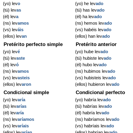
(yo) lev
o
(yo) he lev
ado
(tú) lev
as
(tú) has lev
ado
(él) lev
a
(él) ha lev
ado
(ns) lev
amos
(ns) hemos lev
ado
(vs) lev
áis
(vs) habéis lev
ado
(ellos) lev
an
(ellos) han lev
ado
Pretérito perfecto simple
Pretérito anterior
(yo) lev
é
(yo) hube lev
ado
(tú) lev
aste
(tú) hubiste lev
ado
(él) lev
ó
(él) hubo lev
ado
(ns) lev
amos
(ns) hubimos lev
ado
(vs) lev
asteis
(vs) hubisteis lev
ado
(ellos) lev
aron
(ellos) hubieron lev
ado
Condicional simple
Condicional perfecto
(yo) lev
aría
(yo) habría lev
ado
(tú) lev
arías
(tú) habrías lev
ado
(él) lev
aría
(él) habría lev
ado
(ns) lev
aríamos
(ns) habríamos lev
ado
(vs) lev
aríais
(vs) habríais lev
ado
(ellos) lev
arían
(ellos) habrían lev
ado