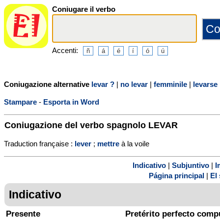
Coniugare il verbo
Accenti:
Coniugazione alternative
levar ?
|
no levar
|
femminile
|
levarse
Stampare
-
Esporta in Word
Coniugazione del verbo spagnolo
LEVAR
Traduction française :
lever
;
mettre
à la voile
Indicativo
|
Subjuntivo
|
I
Página principal
|
El 
Indicativo
Presente
Pretérito perfecto comp