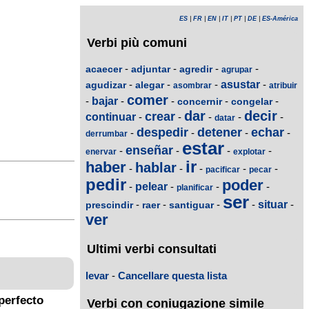
ES
|
FR
|
EN
|
IT
|
PT
|
DE
|
ES-América
Verbi più comuni
-
-
-
-
acaecer
adjuntar
agredir
agrupar
-
-
-
asustar
-
agudizar
alegar
asombrar
atribuir
comer
-
bajar
-
-
-
-
concernir
congelar
dar
decir
crear
continuar
-
-
-
-
-
datar
despedir
detener
echar
-
-
-
-
derrumbar
estar
enseñar
-
-
-
-
enervar
explotar
ir
haber
hablar
-
-
-
-
-
pacificar
pecar
pedir
poder
-
pelear
-
-
-
planificar
ser
-
-
-
-
situar
-
prescindir
raer
santiguar
ver
Ultimi verbi consultati
levar
-
Cancellare questa lista
perfecto
Verbi con coniugazione simile