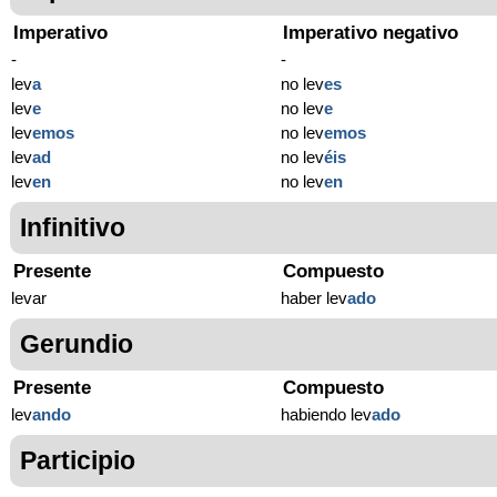
Imperativo
Imperativo negativo
-
-
lev
a
no lev
es
lev
e
no lev
e
lev
emos
no lev
emos
lev
ad
no lev
éis
lev
en
no lev
en
Infinitivo
Presente
Compuesto
levar
haber lev
ado
Gerundio
Presente
Compuesto
lev
ando
habiendo lev
ado
Participio