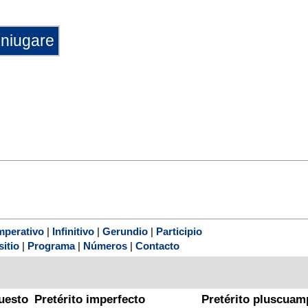
mperativo
|
Infinitivo
|
Gerundio
|
Participio
sitio
|
Programa
|
Números
|
Contacto
uesto
Pretérito imperfecto
Pretérito pluscuam