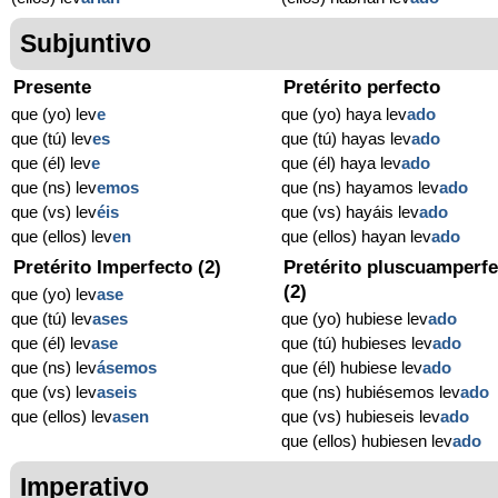
Subjuntivo
Presente
Pretérito perfecto
que (yo) lev
e
que (yo) haya lev
ado
que (tú) lev
es
que (tú) hayas lev
ado
que (él) lev
e
que (él) haya lev
ado
que (ns) lev
emos
que (ns) hayamos lev
ado
que (vs) lev
éis
que (vs) hayáis lev
ado
que (ellos) lev
en
que (ellos) hayan lev
ado
Pretérito Imperfecto (2)
Pretérito pluscuamperfe
(2)
que (yo) lev
ase
que (tú) lev
ases
que (yo) hubiese lev
ado
que (él) lev
ase
que (tú) hubieses lev
ado
que (ns) lev
ásemos
que (él) hubiese lev
ado
que (vs) lev
aseis
que (ns) hubiésemos lev
ado
que (ellos) lev
asen
que (vs) hubieseis lev
ado
que (ellos) hubiesen lev
ado
Imperativo