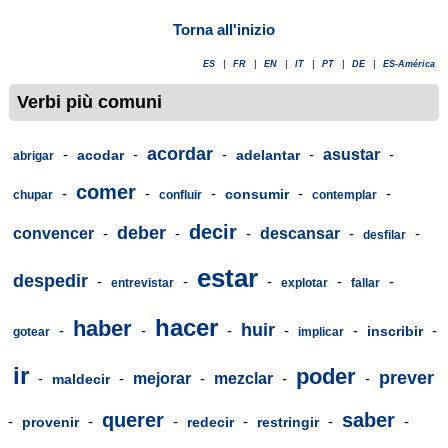
Torna all'inizio
ES
|
FR
|
EN
|
IT
|
PT
|
DE
|
ES-América
Verbi più comuni
acordar
-
-
-
-
asustar
-
acodar
adelantar
abrigar
comer
-
-
-
-
-
consumir
chupar
confluir
contemplar
decir
deber
convencer
-
-
-
descansar
-
-
desfilar
estar
despedir
-
-
-
-
-
entrevistar
explotar
fallar
hacer
haber
huir
-
-
-
-
-
-
inscribir
gotear
implicar
ir
poder
prever
-
-
mejorar
-
mezclar
-
-
maldecir
querer
saber
-
-
-
-
-
-
provenir
redecir
restringir