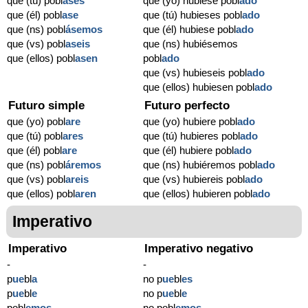
que (tú) pobl
ases
que (yo) hubiese pobl
ado
que (él) pobl
ase
que (tú) hubieses pobl
ado
que (ns) pobl
ásemos
que (él) hubiese pobl
ado
que (vs) pobl
aseis
que (ns) hubiésemos
que (ellos) pobl
asen
pobl
ado
que (vs) hubieseis pobl
ado
que (ellos) hubiesen pobl
ado
Futuro simple
Futuro perfecto
que (yo) pobl
are
que (yo) hubiere pobl
ado
que (tú) pobl
ares
que (tú) hubieres pobl
ado
que (él) pobl
are
que (él) hubiere pobl
ado
que (ns) pobl
áremos
que (ns) hubiéremos pobl
ado
que (vs) pobl
areis
que (vs) hubiereis pobl
ado
que (ellos) pobl
aren
que (ellos) hubieren pobl
ado
Imperativo
Imperativo
Imperativo negativo
-
-
p
ue
bl
a
no p
ue
bl
es
p
ue
bl
e
no p
ue
bl
e
pobl
emos
no pobl
emos