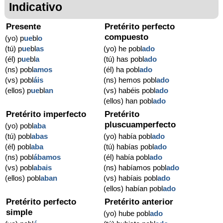
Indicativo
Presente
Pretérito perfecto
compuesto
(yo) p
ue
bl
o
(tú) p
ue
bl
as
(yo) he pobl
ado
(él) p
ue
bl
a
(tú) has pobl
ado
(ns) pobl
amos
(él) ha pobl
ado
(vs) pobl
áis
(ns) hemos pobl
ado
(ellos) p
ue
bl
an
(vs) habéis pobl
ado
(ellos) han pobl
ado
Pretérito imperfecto
Pretérito
pluscuamperfecto
(yo) pobl
aba
(tú) pobl
abas
(yo) había pobl
ado
(él) pobl
aba
(tú) habías pobl
ado
(ns) pobl
ábamos
(él) había pobl
ado
(vs) pobl
abais
(ns) habíamos pobl
ado
(ellos) pobl
aban
(vs) habíais pobl
ado
(ellos) habían pobl
ado
Pretérito perfecto
Pretérito anterior
simple
(yo) hube pobl
ado