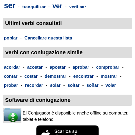
ser
ver
-
-
-
tranquilizar
verificar
Ultimi verbi consultati
poblar
-
Cancellare questa lista
Verbi con coniugazione simile
acordar
-
acostar
-
apostar
-
aprobar
-
comprobar
-
contar
-
costar
-
demostrar
-
encontrar
-
mostrar
-
probar
-
recordar
-
solar
-
soltar
-
soñar
-
volar
Software di coniugazione
El Conjugador è disponibile anche offline su computer,
tablet e telefono.