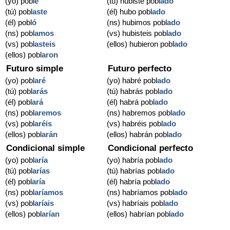
(yo) pobl
é
(tú) hubiste pobl
ado
(tú) pobl
aste
(él) hubo pobl
ado
(él) pobl
ó
(ns) hubimos pobl
ado
(ns) pobl
amos
(vs) hubisteis pobl
ado
(vs) pobl
asteis
(ellos) hubieron pobl
ado
(ellos) pobl
aron
Futuro simple
Futuro perfecto
(yo) pobl
aré
(yo) habré pobl
ado
(tú) pobl
arás
(tú) habrás pobl
ado
(él) pobl
ará
(él) habrá pobl
ado
(ns) pobl
aremos
(ns) habremos pobl
ado
(vs) pobl
aréis
(vs) habréis pobl
ado
(ellos) pobl
arán
(ellos) habrán pobl
ado
Condicional simple
Condicional perfecto
(yo) pobl
aría
(yo) habría pobl
ado
(tú) pobl
arías
(tú) habrías pobl
ado
(él) pobl
aría
(él) habría pobl
ado
(ns) pobl
aríamos
(ns) habríamos pobl
ado
(vs) pobl
aríais
(vs) habríais pobl
ado
(ellos) pobl
arían
(ellos) habrían pobl
ado