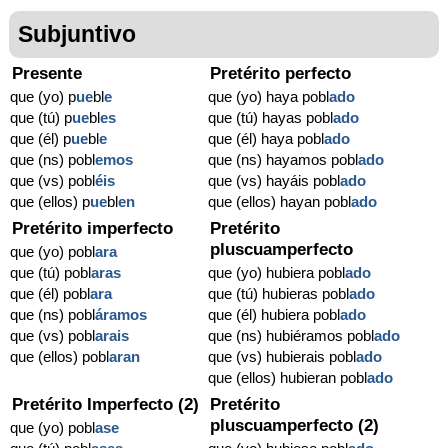
Subjuntivo
Presente
Pretérito perfecto
que (yo) p
ue
bl
e
que (yo) haya pobl
ado
que (tú) p
ue
bl
es
que (tú) hayas pobl
ado
que (él) p
ue
bl
e
que (él) haya pobl
ado
que (ns) pobl
emos
que (ns) hayamos pobl
ado
que (vs) pobl
éis
que (vs) hayáis pobl
ado
que (ellos) p
ue
bl
en
que (ellos) hayan pobl
ado
Pretérito imperfecto
Pretérito
pluscuamperfecto
que (yo) pobl
ara
que (tú) pobl
aras
que (yo) hubiera pobl
ado
que (él) pobl
ara
que (tú) hubieras pobl
ado
que (ns) pobl
áramos
que (él) hubiera pobl
ado
que (vs) pobl
arais
que (ns) hubiéramos pobl
ado
que (ellos) pobl
aran
que (vs) hubierais pobl
ado
que (ellos) hubieran pobl
ado
Pretérito Imperfecto (2)
Pretérito
pluscuamperfecto (2)
que (yo) pobl
ase