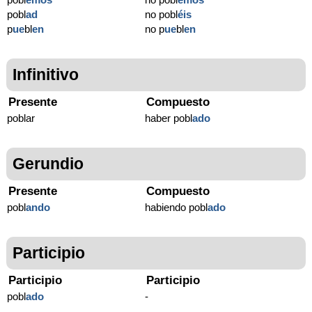
pobl
ad
no pobl
éis
p
ue
bl
en
no p
ue
bl
en
Infinitivo
Presente
Compuesto
poblar
haber pobl
ado
Gerundio
Presente
Compuesto
pobl
ando
habiendo pobl
ado
Participio
Participio
Participio
pobl
ado
-