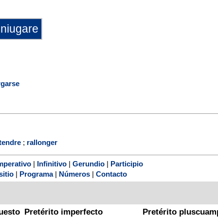
rgarse
tendre
;
rallonger
mperativo
|
Infinitivo
|
Gerundio
|
Participio
sitio
|
Programa
|
Números
|
Contacto
uesto
Pretérito imperfecto
Pretérito pluscuam