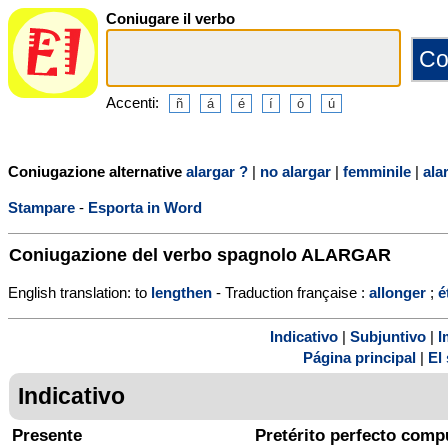
Coniugare il verbo
Accenti:
Coniugazione alternative
alargar ?
|
no alargar
|
femminile
|
ala
Stampare
-
Esporta in Word
Coniugazione del verbo spagnolo
ALARGAR
English translation: to
lengthen
- Traduction française :
allonger
;
é
Indicativo
|
Subjuntivo
|
I
Página principal
|
El 
Indicativo
Presente
Pretérito perfecto comp