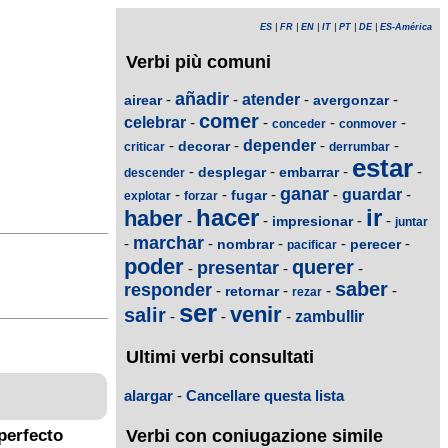
ES
|
FR
|
EN
|
IT
|
PT
|
DE
|
ES-América
Verbi più comuni
añadir
-
-
atender
-
-
airear
avergonzar
comer
celebrar
-
-
-
-
conceder
conmover
-
-
depender
-
-
decorar
criticar
derrumbar
estar
-
-
-
-
desplegar
embarrar
descender
ganar
-
-
-
-
guardar
-
fugar
explotar
forzar
hacer
ir
haber
-
-
-
-
impresionar
juntar
marchar
-
-
-
-
-
nombrar
perecer
pacificar
poder
querer
presentar
-
-
-
saber
responder
-
-
-
-
retornar
rezar
ser
venir
salir
-
-
-
zambullir
Ultimi verbi consultati
alargar
-
Cancellare questa lista
Verbi con coniugazione simile
perfecto