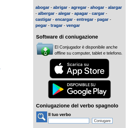
abogar
-
abrigar
-
agregar
-
ahogar
-
alargar
-
albergar
-
alegar
-
apagar
-
cargar
-
castigar
-
encargar
-
entregar
-
pagar
-
o
pegar
-
tragar
-
vengar
Software di coniugazione
El Conjugador è disponibile anche
offline su computer, tablet e telefono.
o
Coniugazione del verbo spagnolo
Il tuo verbo