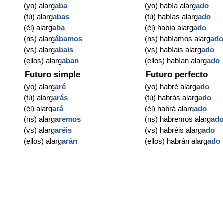
(yo) alarg
aba
(yo) había alarg
ado
(tú) alarg
abas
(tú) habías alarg
ado
(él) alarg
aba
(él) había alarg
ado
(ns) alarg
ábamos
(ns) habíamos alarg
ad
(vs) alarg
abais
(vs) habíais alarg
ado
(ellos) alarg
aban
(ellos) habían alarg
ado
Futuro simple
Futuro perfecto
(yo) alarg
aré
(yo) habré alarg
ado
(tú) alarg
arás
(tú) habrás alarg
ado
(él) alarg
ará
(él) habrá alarg
ado
(ns) alarg
aremos
(ns) habremos alarg
ad
(vs) alarg
aréis
(vs) habréis alarg
ado
(ellos) alarg
arán
(ellos) habrán alarg
ado