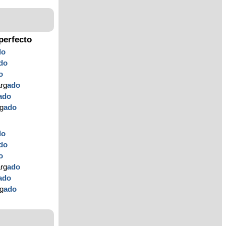
perfecto
do
do
o
arg
ado
ado
rg
ado
do
do
o
arg
ado
ado
rg
ado