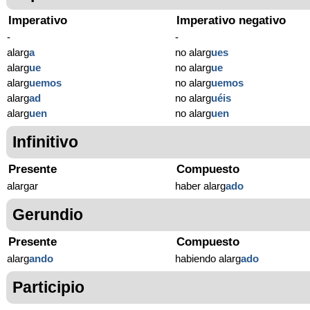
Imperativo
Imperativo negativo
-
-
alarg
a
no alarg
ues
alarg
ue
no alarg
ue
alarg
uemos
no alarg
uemos
alarg
ad
no alarg
uéis
alarg
uen
no alarg
uen
Infinitivo
Presente
Compuesto
alargar
haber alarg
ado
Gerundio
Presente
Compuesto
alarg
ando
habiendo alarg
ado
Participio