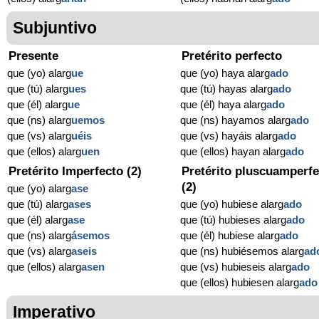
Subjuntivo
Presente
Pretérito perfecto
que (yo) alarg
ue
que (yo) haya alarg
ado
que (tú) alarg
ues
que (tú) hayas alarg
ado
que (él) alarg
ue
que (él) haya alarg
ado
que (ns) alarg
uemos
que (ns) hayamos alarg
ado
que (vs) alarg
uéis
que (vs) hayáis alarg
ado
que (ellos) alarg
uen
que (ellos) hayan alarg
ado
Pretérito Imperfecto (2)
Pretérito pluscuamperfe
(2)
que (yo) alarg
ase
que (tú) alarg
ases
que (yo) hubiese alarg
ado
que (él) alarg
ase
que (tú) hubieses alarg
ado
que (ns) alarg
ásemos
que (él) hubiese alarg
ado
que (vs) alarg
aseis
que (ns) hubiésemos alarg
ad
que (ellos) alarg
asen
que (vs) hubieseis alarg
ado
que (ellos) hubiesen alarg
ado
Imperativo