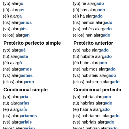
(yo) alarg
o
(yo) he alarg
ado
(tú) alarg
as
(tú) has alarg
ado
(él) alarg
a
(él) ha alarg
ado
(ns) alarg
amos
(ns) hemos alarg
ado
(vs) alarg
áis
(vs) habéis alarg
ado
(ellos) alarg
an
(ellos) han alarg
ado
Pretérito perfecto simple
Pretérito anterior
(yo) alarg
ué
(yo) hube alarg
ado
(tú) alarg
aste
(tú) hubiste alarg
ado
(él) alarg
ó
(él) hubo alarg
ado
(ns) alarg
amos
(ns) hubimos alarg
ado
(vs) alarg
asteis
(vs) hubisteis alarg
ado
(ellos) alarg
aron
(ellos) hubieron alarg
ado
Condicional simple
Condicional perfecto
(yo) alarg
aría
(yo) habría alarg
ado
(tú) alarg
arías
(tú) habrías alarg
ado
(él) alarg
aría
(él) habría alarg
ado
(ns) alarg
aríamos
(ns) habríamos alarg
ado
(vs) alarg
aríais
(vs) habríais alarg
ado
(ellos) alarg
arían
(ellos) habrían alarg
ado