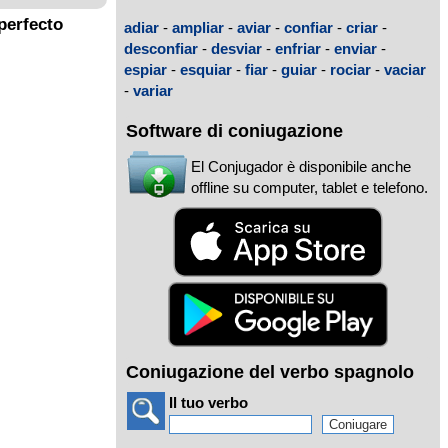
perfecto
adiar
-
ampliar
-
aviar
-
confiar
-
criar
-
desconfiar
-
desviar
-
enfriar
-
enviar
-
espiar
-
esquiar
-
fiar
-
guiar
-
rociar
-
vaciar
-
variar
Software di coniugazione
El Conjugador è disponibile anche
offline su computer, tablet e telefono.
Coniugazione del verbo spagnolo
Il tuo verbo