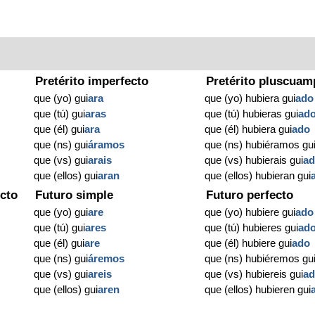
Pretérito imperfecto
Pretérito pluscuam
que (yo) gui
ara
que (yo) hubiera gui
ado
que (tú) gui
aras
que (tú) hubieras gui
ad
que (él) gui
ara
que (él) hubiera gui
ado
que (ns) gui
áramos
que (ns) hubiéramos gu
que (vs) gui
arais
que (vs) hubierais gui
a
que (ellos) gui
aran
que (ellos) hubieran gui
cto
Futuro simple
Futuro perfecto
que (yo) gui
are
que (yo) hubiere gui
ado
que (tú) gui
ares
que (tú) hubieres gui
ad
que (él) gui
are
que (él) hubiere gui
ado
que (ns) gui
áremos
que (ns) hubiéremos gu
que (vs) gui
areis
que (vs) hubiereis gui
a
que (ellos) gui
aren
que (ellos) hubieren gui