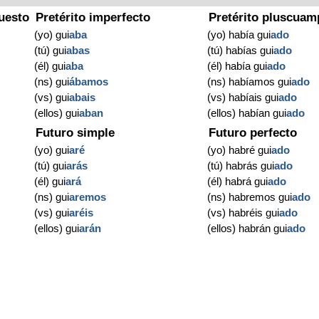
uesto
Pretérito imperfecto
Pretérito pluscuam
(yo) gui
aba
(yo) había gui
ado
(tú) gui
abas
(tú) habías gui
ado
(él) gui
aba
(él) había gui
ado
(ns) gui
ábamos
(ns) habíamos gui
ado
(vs) gui
abais
(vs) habíais gui
ado
(ellos) gui
aban
(ellos) habían gui
ado
Futuro simple
Futuro perfecto
(yo) gui
aré
(yo) habré gui
ado
(tú) gui
arás
(tú) habrás gui
ado
(él) gui
ará
(él) habrá gui
ado
(ns) gui
aremos
(ns) habremos gui
ado
(vs) gui
aréis
(vs) habréis gui
ado
(ellos) gui
arán
(ellos) habrán gui
ado