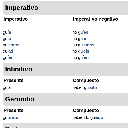
Imperativo
Imperativo
Imperativo negativo
-
-
gu
í
a
no gu
í
es
gu
í
e
no gu
í
e
gui
emos
no gui
emos
gui
ad
no gui
éis
gu
í
en
no gu
í
en
Infinitivo
Presente
Compuesto
guiar
haber gui
ado
Gerundio
Presente
Compuesto
gui
ando
habiendo gui
ado