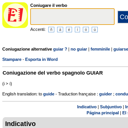
Coniugare il verbo
Accenti:
Coniugazione alternative
guiar ?
|
no guiar
|
femminile
|
guiars
Stampare
-
Esporta in Word
Coniugazione del verbo spagnolo
GUIAR
(i > í)
English translation: to
guide
- Traduction française :
guider
;
condu
Indicativo
|
Subjuntivo
|
I
Página principal
|
El 
Indicativo