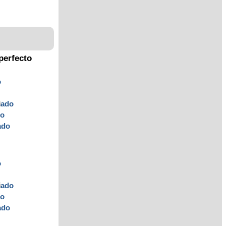
perfecto
o
i
ado
do
ado
o
i
ado
do
ado