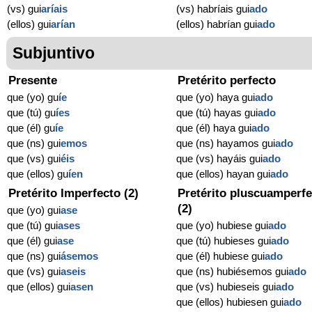
(vs) gui
aríais
(vs) habríais gui
ado
(ellos) gui
arían
(ellos) habrían gui
ado
Subjuntivo
Presente
Pretérito perfecto
que (yo) gu
í
e
que (yo) haya gui
ado
que (tú) gu
í
es
que (tú) hayas gui
ado
que (él) gu
í
e
que (él) haya gui
ado
que (ns) gui
emos
que (ns) hayamos gui
ado
que (vs) gui
éis
que (vs) hayáis gui
ado
que (ellos) gu
í
en
que (ellos) hayan gui
ado
Pretérito Imperfecto (2)
Pretérito pluscuamperfe
(2)
que (yo) gui
ase
que (tú) gui
ases
que (yo) hubiese gui
ado
que (él) gui
ase
que (tú) hubieses gui
ado
que (ns) gui
ásemos
que (él) hubiese gui
ado
que (vs) gui
aseis
que (ns) hubiésemos gui
ado
que (ellos) gui
asen
que (vs) hubieseis gui
ado
que (ellos) hubiesen gui
ado