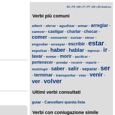
ES
|
FR
|
EN
|
IT
|
PT
|
DE
|
ES-América
Verbi più comuni
arreglar
-
-
-
-
-
agudizar
armar
adherir
aferrar
-
castigar
-
charlar
-
chocar
-
carecer
comer
-
-
-
-
concernir
cursar
elevar
estar
escribir
-
-
-
-
engordar
ensayar
ir
haber
hablar
-
-
-
-
-
expulsar
ingresar
lavar
morir
-
-
-
-
montar
pacificar
pertenecer
-
-
-
-
prendar
recurrir
repartir
ser
saber
salir
-
-
-
separar
-
restringir
venir
terminar
-
-
-
-
-
transportar
velar
volver
ver
-
Ultimi verbi consultati
guiar
-
Cancellare questa lista
Verbi con coniugazione simile