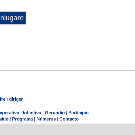
e
ire
;
diriger
mperativo
|
Infinitivo
|
Gerundio
|
Participio
sitio
|
Programa
|
Números
|
Contacto