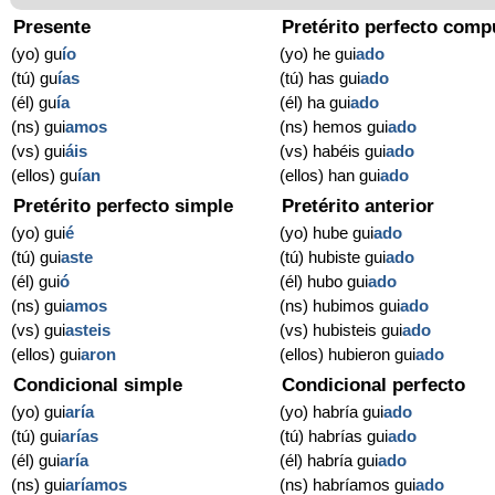
Presente
Pretérito perfecto comp
(yo) gu
í
o
(yo) he gui
ado
(tú) gu
í
as
(tú) has gui
ado
(él) gu
í
a
(él) ha gui
ado
(ns) gui
amos
(ns) hemos gui
ado
(vs) gui
áis
(vs) habéis gui
ado
(ellos) gu
í
an
(ellos) han gui
ado
Pretérito perfecto simple
Pretérito anterior
(yo) gui
é
(yo) hube gui
ado
(tú) gui
aste
(tú) hubiste gui
ado
(él) gui
ó
(él) hubo gui
ado
(ns) gui
amos
(ns) hubimos gui
ado
(vs) gui
asteis
(vs) hubisteis gui
ado
(ellos) gui
aron
(ellos) hubieron gui
ado
Condicional simple
Condicional perfecto
(yo) gui
aría
(yo) habría gui
ado
(tú) gui
arías
(tú) habrías gui
ado
(él) gui
aría
(él) habría gui
ado
(ns) gui
aríamos
(ns) habríamos gui
ado