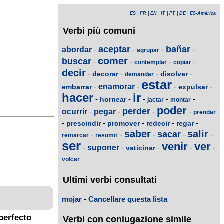
ES
|
FR
|
EN
|
IT
|
PT
|
DE
|
ES-América
Verbi più comuni
aceptar
bañar
abordar
-
-
-
-
agrupar
comer
buscar
-
-
-
-
contemplar
copiar
decir
-
-
-
-
decorar
disolver
demandar
estar
-
enamorar
-
-
-
embarrar
expulsar
hacer
ir
-
-
-
-
-
hornear
jactar
montar
poder
perder
ocurrir
-
pegar
-
-
-
prendar
-
-
-
-
-
prescindir
promover
redecir
regar
saber
salir
sacar
-
-
-
-
-
remarcar
resumir
ser
venir
ver
-
suponer
-
-
-
-
vaticinar
volcar
Ultimi verbi consultati
mojar
-
Cancellare questa lista
perfecto
Verbi con coniugazione simile