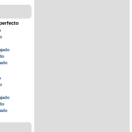
perfecto
o
o
j
ado
do
ado
o
o
j
ado
do
ado