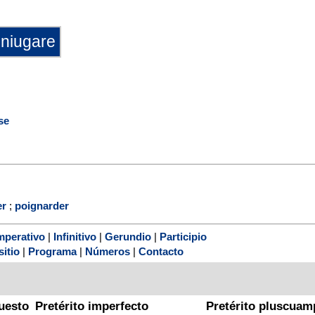
se
er
;
poignarder
mperativo
|
Infinitivo
|
Gerundio
|
Participio
sitio
|
Programa
|
Números
|
Contacto
uesto
Pretérito imperfecto
Pretérito pluscuam