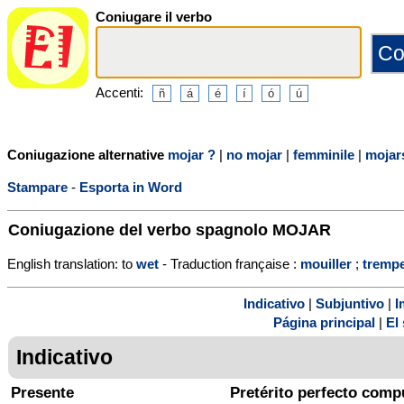
Coniugare il verbo
Accenti:
Coniugazione alternative
mojar ?
|
no mojar
|
femminile
|
mojar
Stampare
-
Esporta in Word
Coniugazione del verbo spagnolo
MOJAR
English translation: to
wet
- Traduction française :
mouiller
;
tremp
Indicativo
|
Subjuntivo
|
I
Página principal
|
El 
Indicativo
Presente
Pretérito perfecto comp