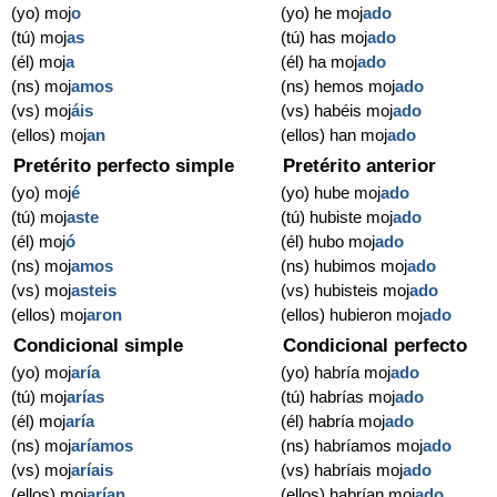
(yo) moj
o
(yo) he moj
ado
(tú) moj
as
(tú) has moj
ado
(él) moj
a
(él) ha moj
ado
(ns) moj
amos
(ns) hemos moj
ado
(vs) moj
áis
(vs) habéis moj
ado
(ellos) moj
an
(ellos) han moj
ado
Pretérito perfecto simple
Pretérito anterior
(yo) moj
é
(yo) hube moj
ado
(tú) moj
aste
(tú) hubiste moj
ado
(él) moj
ó
(él) hubo moj
ado
(ns) moj
amos
(ns) hubimos moj
ado
(vs) moj
asteis
(vs) hubisteis moj
ado
(ellos) moj
aron
(ellos) hubieron moj
ado
Condicional simple
Condicional perfecto
(yo) moj
aría
(yo) habría moj
ado
(tú) moj
arías
(tú) habrías moj
ado
(él) moj
aría
(él) habría moj
ado
(ns) moj
aríamos
(ns) habríamos moj
ado
(vs) moj
aríais
(vs) habríais moj
ado
(ellos) moj
arían
(ellos) habrían moj
ado