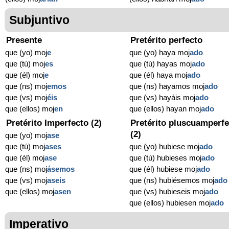
Subjuntivo
Presente
Pretérito perfecto
que (yo) moj
e
que (yo) haya moj
ado
que (tú) moj
es
que (tú) hayas moj
ado
que (él) moj
e
que (él) haya moj
ado
que (ns) moj
emos
que (ns) hayamos moj
ado
que (vs) moj
éis
que (vs) hayáis moj
ado
que (ellos) moj
en
que (ellos) hayan moj
ado
Pretérito Imperfecto (2)
Pretérito pluscuamperfe
(2)
que (yo) moj
ase
que (tú) moj
ases
que (yo) hubiese moj
ado
que (él) moj
ase
que (tú) hubieses moj
ado
que (ns) moj
ásemos
que (él) hubiese moj
ado
que (vs) moj
aseis
que (ns) hubiésemos moj
ado
que (ellos) moj
asen
que (vs) hubieseis moj
ado
que (ellos) hubiesen moj
ado
Imperativo