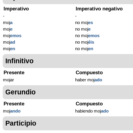
Imperativo
Imperativo negativo
-
-
moj
a
no moj
es
moj
e
no moj
e
moj
emos
no moj
emos
moj
ad
no moj
éis
moj
en
no moj
en
Infinitivo
Presente
Compuesto
mojar
haber moj
ado
Gerundio
Presente
Compuesto
moj
ando
habiendo moj
ado
Participio