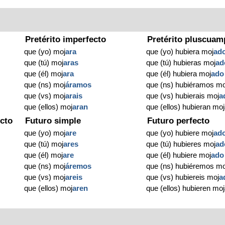
Pretérito imperfecto
Pretérito pluscuam
que (yo) moj
ara
que (yo) hubiera moj
ad
que (tú) moj
aras
que (tú) hubieras moj
ad
que (él) moj
ara
que (él) hubiera moj
ado
que (ns) moj
áramos
que (ns) hubiéramos mo
que (vs) moj
arais
que (vs) hubierais moj
a
que (ellos) moj
aran
que (ellos) hubieran moj
cto
Futuro simple
Futuro perfecto
que (yo) moj
are
que (yo) hubiere moj
ad
que (tú) moj
ares
que (tú) hubieres moj
ad
que (él) moj
are
que (él) hubiere moj
ado
que (ns) moj
áremos
que (ns) hubiéremos mo
que (vs) moj
areis
que (vs) hubiereis moj
a
que (ellos) moj
aren
que (ellos) hubieren moj