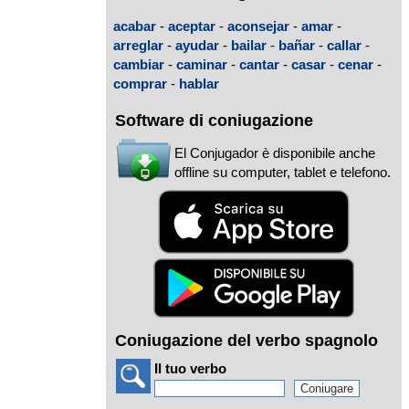
acabar
-
aceptar
-
aconsejar
-
amar
-
arreglar
-
ayudar
-
bailar
-
bañar
-
callar
-
cambiar
-
caminar
-
cantar
-
casar
-
cenar
-
comprar
-
hablar
Software di coniugazione
El Conjugador è disponibile anche
offline su computer, tablet e telefono.
Coniugazione del verbo spagnolo
Il tuo verbo