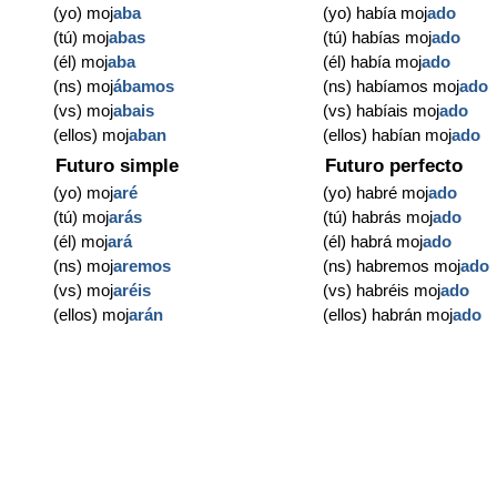
(yo) moj
aba
(yo) había moj
ado
(tú) moj
abas
(tú) habías moj
ado
(él) moj
aba
(él) había moj
ado
(ns) moj
ábamos
(ns) habíamos moj
ado
(vs) moj
abais
(vs) habíais moj
ado
(ellos) moj
aban
(ellos) habían moj
ado
Futuro simple
Futuro perfecto
(yo) moj
aré
(yo) habré moj
ado
(tú) moj
arás
(tú) habrás moj
ado
(él) moj
ará
(él) habrá moj
ado
(ns) moj
aremos
(ns) habremos moj
ado
(vs) moj
aréis
(vs) habréis moj
ado
(ellos) moj
arán
(ellos) habrán moj
ado