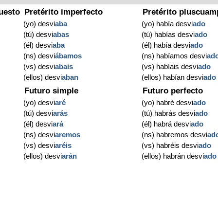
uesto
Pretérito imperfecto
Pretérito pluscuam
(yo) desvi
aba
(yo) había desvi
ado
(tú) desvi
abas
(tú) habías desvi
ado
(él) desvi
aba
(él) había desvi
ado
(ns) desvi
ábamos
(ns) habíamos desvi
ad
(vs) desvi
abais
(vs) habíais desvi
ado
(ellos) desvi
aban
(ellos) habían desvi
ado
Futuro simple
Futuro perfecto
(yo) desvi
aré
(yo) habré desvi
ado
(tú) desvi
arás
(tú) habrás desvi
ado
(él) desvi
ará
(él) habrá desvi
ado
(ns) desvi
aremos
(ns) habremos desvi
ad
(vs) desvi
aréis
(vs) habréis desvi
ado
(ellos) desvi
arán
(ellos) habrán desvi
ado