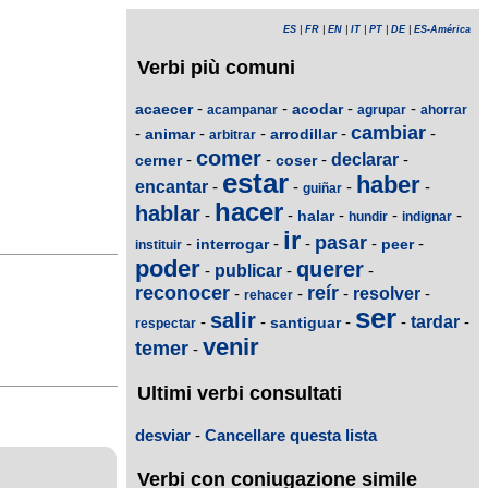
ES
|
FR
|
EN
|
IT
|
PT
|
DE
|
ES-América
Verbi più comuni
-
-
-
-
acaecer
acodar
acampanar
agrupar
ahorrar
cambiar
-
-
-
-
-
animar
arrodillar
arbitrar
comer
-
-
-
declarar
-
cerner
coser
estar
haber
encantar
-
-
-
-
guiñar
hacer
hablar
-
-
-
-
-
halar
hundir
indignar
ir
pasar
-
-
-
-
-
interrogar
peer
instituir
poder
querer
-
publicar
-
-
reconocer
reír
-
-
-
resolver
-
rehacer
ser
salir
-
-
-
-
tardar
-
santiguar
respectar
venir
temer
-
Ultimi verbi consultati
desviar
-
Cancellare questa lista
Verbi con coniugazione simile