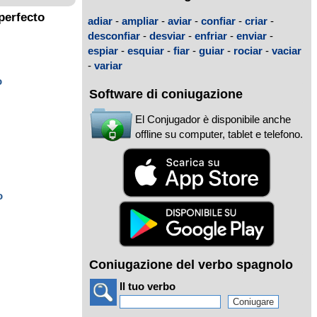
perfecto
adiar
-
ampliar
-
aviar
-
confiar
-
criar
-
desconfiar
-
desviar
-
enfriar
-
enviar
-
espiar
-
esquiar
-
fiar
-
guiar
-
rociar
-
vaciar
-
variar
o
Software di coniugazione
El Conjugador è disponibile anche
offline su computer, tablet e telefono.
o
Coniugazione del verbo spagnolo
Il tuo verbo