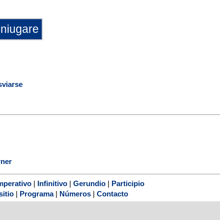
sviarse
rner
mperativo
|
Infinitivo
|
Gerundio
|
Participio
sitio
|
Programa
|
Números
|
Contacto