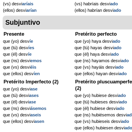
(vs) desvi
aríais
(vs) habríais desvi
ado
(ellos) desvi
arían
(ellos) habrían desvi
ado
Subjuntivo
Presente
Pretérito perfecto
que (yo) desv
í
e
que (yo) haya desvi
ado
que (tú) desv
í
es
que (tú) hayas desvi
ado
que (él) desv
í
e
que (él) haya desvi
ado
que (ns) desvi
emos
que (ns) hayamos desvi
ado
que (vs) desvi
éis
que (vs) hayáis desvi
ado
que (ellos) desv
í
en
que (ellos) hayan desvi
ado
Pretérito Imperfecto (2)
Pretérito pluscuamperfe
(2)
que (yo) desvi
ase
que (tú) desvi
ases
que (yo) hubiese desvi
ado
que (él) desvi
ase
que (tú) hubieses desvi
ado
que (ns) desvi
ásemos
que (él) hubiese desvi
ado
que (vs) desvi
aseis
que (ns) hubiésemos desvi
ad
que (ellos) desvi
asen
que (vs) hubieseis desvi
ado
que (ellos) hubiesen desvi
ad