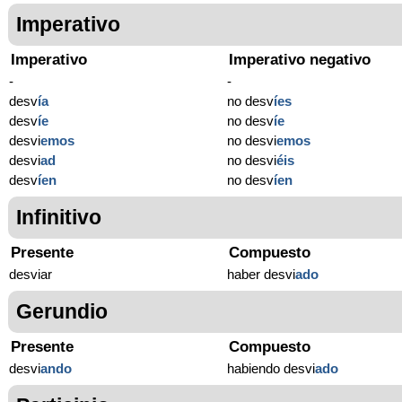
Imperativo
Imperativo
Imperativo negativo
-
-
desv
í
a
no desv
í
es
desv
í
e
no desv
í
e
desvi
emos
no desvi
emos
desvi
ad
no desvi
éis
desv
í
en
no desv
í
en
Infinitivo
Presente
Compuesto
desviar
haber desvi
ado
Gerundio
Presente
Compuesto
desvi
ando
habiendo desvi
ado