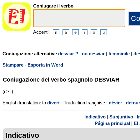
Coniugare il verbo
Accenti:
Coniugazione alternative
desviar ?
|
no desviar
|
femminile
|
de
Stampare
-
Esporta in Word
Coniugazione del verbo spagnolo
DESVIAR
(i > í)
English translation: to
divert
- Traduction française :
dévier
;
détou
Indicativo
|
Subjuntivo
|
I
Página principal
|
El 
Indicativo