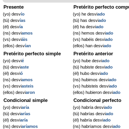
Presente
Pretérito perfecto comp
(yo) desv
í
o
(yo) he desvi
ado
(tú) desv
í
as
(tú) has desvi
ado
(él) desv
í
a
(él) ha desvi
ado
(ns) desvi
amos
(ns) hemos desvi
ado
(vs) desvi
áis
(vs) habéis desvi
ado
(ellos) desv
í
an
(ellos) han desvi
ado
Pretérito perfecto simple
Pretérito anterior
(yo) desvi
é
(yo) hube desvi
ado
(tú) desvi
aste
(tú) hubiste desvi
ado
(él) desvi
ó
(él) hubo desvi
ado
(ns) desvi
amos
(ns) hubimos desvi
ado
(vs) desvi
asteis
(vs) hubisteis desvi
ado
(ellos) desvi
aron
(ellos) hubieron desvi
ado
Condicional simple
Condicional perfecto
(yo) desvi
aría
(yo) habría desvi
ado
(tú) desvi
arías
(tú) habrías desvi
ado
(él) desvi
aría
(él) habría desvi
ado
(ns) desvi
aríamos
(ns) habríamos desvi
ado