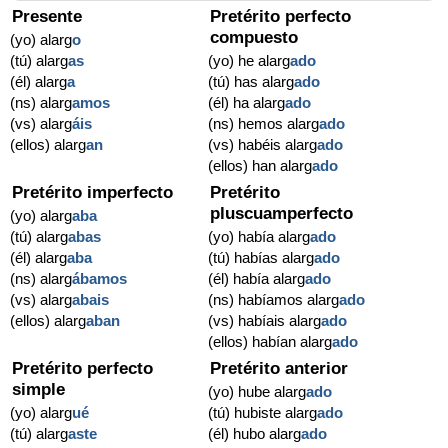
Presente
Pretérito perfecto
compuesto
(yo) alarg
o
(tú) alarg
as
(yo) he alarg
ado
(él) alarg
a
(tú) has alarg
ado
(ns) alarg
amos
(él) ha alarg
ado
(vs) alarg
áis
(ns) hemos alarg
ado
(ellos) alarg
an
(vs) habéis alarg
ado
(ellos) han alarg
ado
Pretérito imperfecto
Pretérito
pluscuamperfecto
(yo) alarg
aba
(tú) alarg
abas
(yo) había alarg
ado
(él) alarg
aba
(tú) habías alarg
ado
(ns) alarg
ábamos
(él) había alarg
ado
(vs) alarg
abais
(ns) habíamos alarg
ado
(ellos) alarg
aban
(vs) habíais alarg
ado
(ellos) habían alarg
ado
Pretérito perfecto
Pretérito anterior
simple
(yo) hube alarg
ado
(yo) alarg
ué
(tú) hubiste alarg
ado
(tú) alarg
aste
(él) hubo alarg
ado