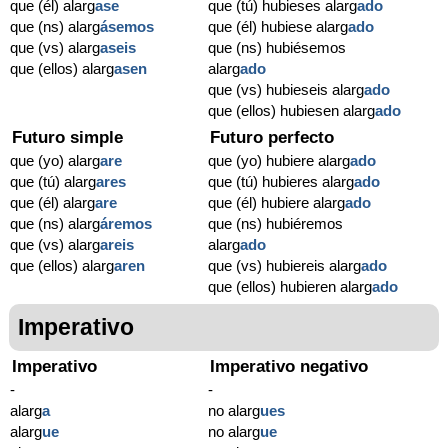
que (él) alarg
ase
que (tú) hubieses alarg
ado
que (ns) alarg
ásemos
que (él) hubiese alarg
ado
que (vs) alarg
aseis
que (ns) hubiésemos
que (ellos) alarg
asen
alarg
ado
que (vs) hubieseis alarg
ado
que (ellos) hubiesen alarg
ado
Futuro simple
Futuro perfecto
que (yo) alarg
are
que (yo) hubiere alarg
ado
que (tú) alarg
ares
que (tú) hubieres alarg
ado
que (él) alarg
are
que (él) hubiere alarg
ado
que (ns) alarg
áremos
que (ns) hubiéremos
que (vs) alarg
areis
alarg
ado
que (ellos) alarg
aren
que (vs) hubiereis alarg
ado
que (ellos) hubieren alarg
ado
Imperativo
Imperativo
Imperativo negativo
-
-
alarg
a
no alarg
ues
alarg
ue
no alarg
ue