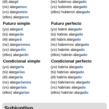
(él) alarg
ó
(ns) hubimos alarg
ado
(ns) alarg
amos
(vs) hubisteis alarg
ado
(vs) alarg
asteis
(ellos) hubieron alarg
ado
(ellos) alarg
aron
Futuro simple
Futuro perfecto
(yo) alarg
aré
(yo) habré alarg
ado
(tú) alarg
arás
(tú) habrás alarg
ado
(él) alarg
ará
(él) habrá alarg
ado
(ns) alarg
aremos
(ns) habremos alarg
ado
(vs) alarg
aréis
(vs) habréis alarg
ado
(ellos) alarg
arán
(ellos) habrán alarg
ado
Condicional simple
Condicional perfecto
(yo) alarg
aría
(yo) habría alarg
ado
(tú) alarg
arías
(tú) habrías alarg
ado
(él) alarg
aría
(él) habría alarg
ado
(ns) alarg
aríamos
(ns) habríamos alarg
ado
(vs) alarg
aríais
(vs) habríais alarg
ado
(ellos) alarg
arían
(ellos) habrían alarg
ado
Subjuntivo