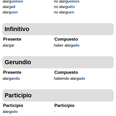
alarg
uemos
no alarg
uemos
alarg
ad
no alarg
uéis
alarg
uen
no alarg
uen
Infinitivo
Presente
Compuesto
alargar
haber alarg
ado
Gerundio
Presente
Compuesto
alarg
ando
habiendo alarg
ado
Participio
Participio
Participio
alarg
ado
-