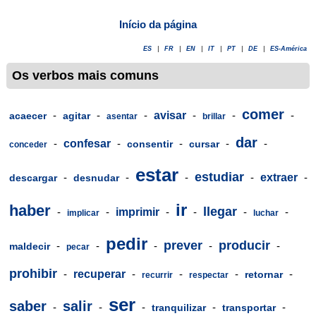
Início da página
ES
|
FR
|
EN
|
IT
|
PT
|
DE
|
ES-América
Os verbos mais comuns
comer
-
-
-
avisar
-
-
-
acaecer
agitar
asentar
brillar
dar
-
confesar
-
-
-
-
consentir
cursar
conceder
estar
estudiar
-
-
-
-
extraer
-
descargar
desnudar
ir
haber
llegar
-
-
imprimir
-
-
-
-
implicar
luchar
pedir
prever
producir
-
-
-
-
-
maldecir
pecar
prohibir
-
recuperar
-
-
-
-
retornar
recurrir
respectar
ser
saber
salir
-
-
-
-
-
tranquilizar
transportar