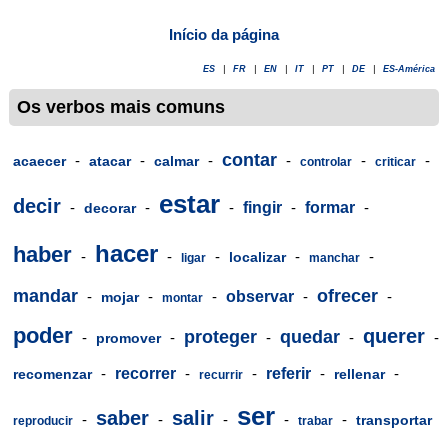
Início da página
ES
|
FR
|
EN
|
IT
|
PT
|
DE
|
ES-América
Os verbos mais comuns
contar
-
-
-
-
-
-
acaecer
atacar
calmar
controlar
criticar
estar
decir
-
-
-
fingir
-
formar
-
decorar
hacer
haber
-
-
-
-
-
localizar
ligar
manchar
mandar
ofrecer
-
-
-
observar
-
-
mojar
montar
poder
querer
proteger
quedar
-
-
-
-
-
promover
-
recorrer
-
-
referir
-
-
recomenzar
rellenar
recurrir
ser
saber
salir
-
-
-
-
-
transportar
reproducir
trabar