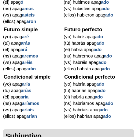
(él) apag
ó
(ns) hubimos apag
ado
(ns) apag
amos
(vs) hubisteis apag
ado
(vs) apag
asteis
(ellos) hubieron apag
ado
(ellos) apag
aron
Futuro simple
Futuro perfecto
(yo) apag
aré
(yo) habré apag
ado
(tú) apag
arás
(tú) habrás apag
ado
(él) apag
ará
(él) habrá apag
ado
(ns) apag
aremos
(ns) habremos apag
ado
(vs) apag
aréis
(vs) habréis apag
ado
(ellos) apag
arán
(ellos) habrán apag
ado
Condicional simple
Condicional perfecto
(yo) apag
aría
(yo) habría apag
ado
(tú) apag
arías
(tú) habrías apag
ado
(él) apag
aría
(él) habría apag
ado
(ns) apag
aríamos
(ns) habríamos apag
ado
(vs) apag
aríais
(vs) habríais apag
ado
(ellos) apag
arían
(ellos) habrían apag
ado
Subjuntivo