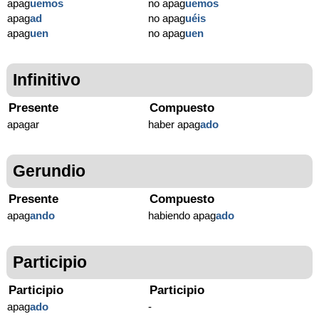
apag
uemos
no apag
uemos
apag
ad
no apag
uéis
apag
uen
no apag
uen
Infinitivo
Presente
Compuesto
apagar
haber apag
ado
Gerundio
Presente
Compuesto
apag
ando
habiendo apag
ado
Participio
Participio
Participio
apag
ado
-