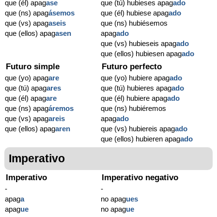
que (él) apag
ase
que (tú) hubieses apag
ado
que (ns) apag
ásemos
que (él) hubiese apag
ado
que (vs) apag
aseis
que (ns) hubiésemos
que (ellos) apag
asen
apag
ado
que (vs) hubieseis apag
ado
que (ellos) hubiesen apag
ado
Futuro simple
Futuro perfecto
que (yo) apag
are
que (yo) hubiere apag
ado
que (tú) apag
ares
que (tú) hubieres apag
ado
que (él) apag
are
que (él) hubiere apag
ado
que (ns) apag
áremos
que (ns) hubiéremos
que (vs) apag
areis
apag
ado
que (ellos) apag
aren
que (vs) hubiereis apag
ado
que (ellos) hubieren apag
ado
Imperativo
Imperativo
Imperativo negativo
-
-
apag
a
no apag
ues
apag
ue
no apag
ue