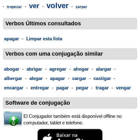
volver
ver
-
-
-
-
tropezar
zarpar
Verbos Últimos consultados
apagar
-
Limpar esta lista
Verbos com uma conjugação similar
abogar
-
abrigar
-
agregar
-
ahogar
-
alargar
-
albergar
-
alegar
-
apagar
-
cargar
-
castigar
-
encargar
-
entregar
-
pagar
-
pegar
-
tragar
-
vengar
Software de conjugação
El Conjugador também está disponível offline no
computador, tablet e telefone.