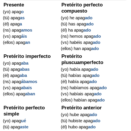
Presente
Pretérito perfecto
compuesto
(yo) apag
o
(tú) apag
as
(yo) he apag
ado
(él) apag
a
(tú) has apag
ado
(ns) apag
amos
(él) ha apag
ado
(vs) apag
áis
(ns) hemos apag
ado
(ellos) apag
an
(vs) habéis apag
ado
(ellos) han apag
ado
Pretérito imperfecto
Pretérito
pluscuamperfecto
(yo) apag
aba
(tú) apag
abas
(yo) había apag
ado
(él) apag
aba
(tú) habías apag
ado
(ns) apag
ábamos
(él) había apag
ado
(vs) apag
abais
(ns) habíamos apag
ado
(ellos) apag
aban
(vs) habíais apag
ado
(ellos) habían apag
ado
Pretérito perfecto
Pretérito anterior
simple
(yo) hube apag
ado
(yo) apag
ué
(tú) hubiste apag
ado
(tú) apag
aste
(él) hubo apag
ado