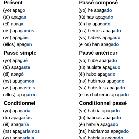
Présent
Passé composé
(yo) apag
o
(yo) he apag
ado
(tú) apag
as
(tú) has apag
ado
(él) apag
a
(él) ha apag
ado
(ns) apag
amos
(ns) hemos apag
ado
(vs) apag
áis
(vs) habéis apag
ado
(ellos) apag
an
(ellos) han apag
ado
Passé simple
Passé antérieur
(yo) apag
ué
(yo) hube apag
ado
(tú) apag
aste
(tú) hubiste apag
ado
(él) apag
ó
(él) hubo apag
ado
(ns) apag
amos
(ns) hubimos apag
ado
(vs) apag
asteis
(vs) hubisteis apag
ado
(ellos) apag
aron
(ellos) hubieron apag
ado
Conditionnel
Conditionnel passé
(yo) apag
aría
(yo) habría apag
ado
(tú) apag
arías
(tú) habrías apag
ado
(él) apag
aría
(él) habría apag
ado
(ns) apag
aríamos
(ns) habríamos apag
ado
(vs) apag
aríais
(vs) habríais apag
ado