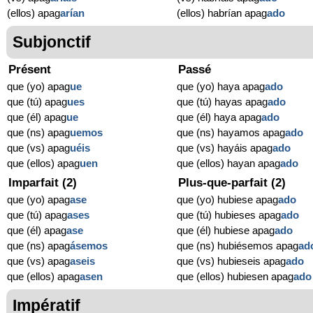
(ellos) apag
arían
(ellos) habrían apag
ado
Subjonctif
Présent
Passé
que (yo) apag
ue
que (yo) haya apag
ado
que (tú) apag
ues
que (tú) hayas apag
ado
que (él) apag
ue
que (él) haya apag
ado
que (ns) apag
uemos
que (ns) hayamos apag
ado
que (vs) apag
uéis
que (vs) hayáis apag
ado
que (ellos) apag
uen
que (ellos) hayan apag
ado
Imparfait (2)
Plus-que-parfait (2)
que (yo) apag
ase
que (yo) hubiese apag
ado
que (tú) apag
ases
que (tú) hubieses apag
ado
que (él) apag
ase
que (él) hubiese apag
ado
que (ns) apag
ásemos
que (ns) hubiésemos apag
ad
que (vs) apag
aseis
que (vs) hubieseis apag
ado
que (ellos) apag
asen
que (ellos) hubiesen apag
ado
Impératif