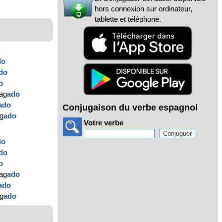
hors connexion sur ordinateur,
tablette et téléphone.
do
do
o
ag
ado
ado
Conjugaison du verbe espagnol
ag
ado
Votre verbe
do
do
o
ag
ado
ado
ag
ado