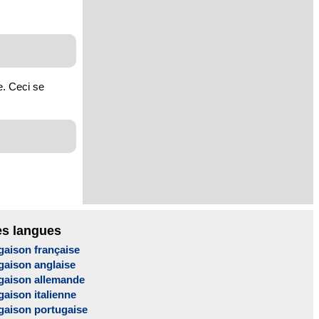
e. Ceci se
es langues
gaison française
gaison anglaise
gaison allemande
aison italienne
gaison portugaise