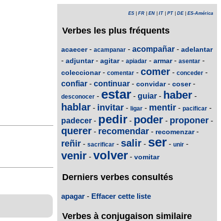
ES
|
FR
|
EN
|
IT
|
PT
|
DE
|
ES-América
Verbes les plus fréquents
-
-
acompañar
-
acaecer
adelantar
acampanar
-
-
-
-
-
-
adjuntar
agitar
armar
apiadar
asentar
comer
-
-
-
-
coleccionar
comentar
conceder
confiar
-
continuar
-
-
-
convidar
coser
estar
haber
-
-
guiar
-
-
desconocer
hablar
invitar
mentir
-
-
-
-
-
ligar
pacificar
pedir
poder
proponer
padecer
-
-
-
-
querer
recomendar
-
-
-
recomenzar
ser
salir
reñir
-
-
-
-
-
sacrificar
unir
volver
venir
-
-
vomitar
Derniers verbes consultés
apagar
-
Effacer cette liste
Verbes à conjugaison similaire