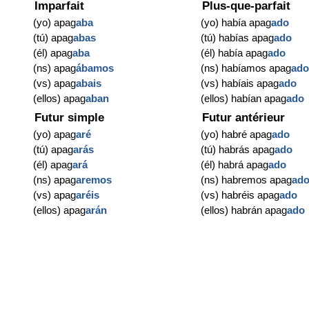
Imparfait
Plus-que-parfait
(yo) apag
aba
(yo) había apag
ado
(tú) apag
abas
(tú) habías apag
ado
(él) apag
aba
(él) había apag
ado
(ns) apag
ábamos
(ns) habíamos apag
ad
(vs) apag
abais
(vs) habíais apag
ado
(ellos) apag
aban
(ellos) habían apag
ado
Futur simple
Futur antérieur
(yo) apag
aré
(yo) habré apag
ado
(tú) apag
arás
(tú) habrás apag
ado
(él) apag
ará
(él) habrá apag
ado
(ns) apag
aremos
(ns) habremos apag
ad
(vs) apag
aréis
(vs) habréis apag
ado
(ellos) apag
arán
(ellos) habrán apag
ado