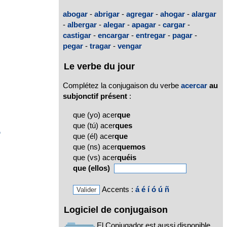
abogar
-
abrigar
-
agregar
-
ahogar
-
alargar
-
albergar
-
alegar
-
apagar
-
cargar
-
castigar
-
encargar
-
entregar
-
pagar
-
pegar
-
tragar
-
vengar
o
Le verbe du jour
Complétez la conjugaison du verbe
acercar
au
subjonctif présent
:
que (yo) acer
que
que (tú) acer
ques
o
que (él) acer
que
que (ns) acer
quemos
que (vs) acer
quéis
que (ellos)
Accents :
á
é
í
ó
ú
ñ
Logiciel de conjugaison
El Conjugador est aussi disponible