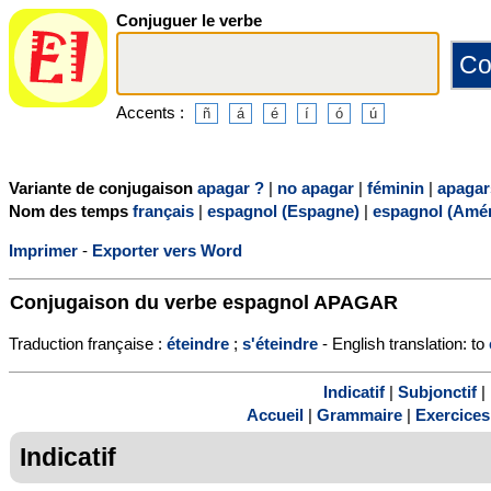
Conjuguer le verbe
Accents :
Variante de conjugaison
apagar ?
|
no apagar
|
féminin
|
apagar
Nom des temps
français
|
espagnol (Espagne)
|
espagnol (Amér
Imprimer
-
Exporter vers Word
Conjugaison du verbe espagnol
APAGAR
Traduction française :
éteindre
;
s'éteindre
- English translation: to
Indicatif
|
Subjonctif
|
Accueil
|
Grammaire
|
Exercices
Indicatif