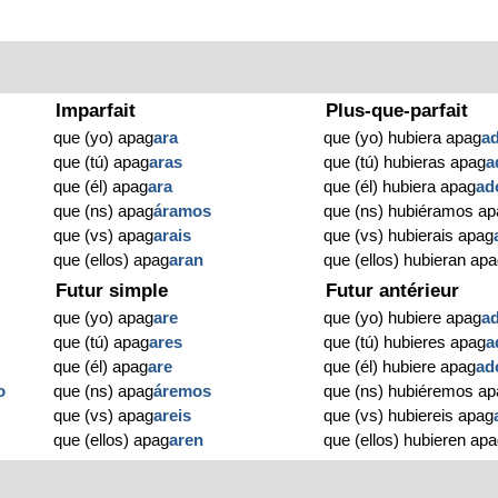
Imparfait
Plus-que-parfait
que (yo) apag
ara
que (yo) hubiera apag
a
que (tú) apag
aras
que (tú) hubieras apag
a
que (él) apag
ara
que (él) hubiera apag
ad
que (ns) apag
áramos
que (ns) hubiéramos ap
que (vs) apag
arais
que (vs) hubierais apag
que (ellos) apag
aran
que (ellos) hubieran ap
Futur simple
Futur antérieur
que (yo) apag
are
que (yo) hubiere apag
a
que (tú) apag
ares
que (tú) hubieres apag
a
que (él) apag
are
que (él) hubiere apag
ad
o
que (ns) apag
áremos
que (ns) hubiéremos ap
que (vs) apag
areis
que (vs) hubiereis apag
que (ellos) apag
aren
que (ellos) hubieren ap