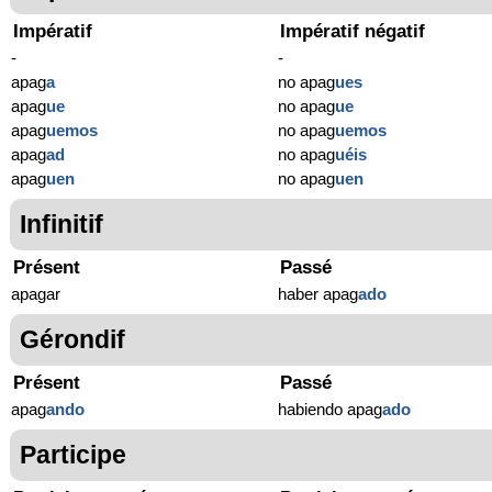
Impératif
Impératif négatif
-
-
apag
a
no apag
ues
apag
ue
no apag
ue
apag
uemos
no apag
uemos
apag
ad
no apag
uéis
apag
uen
no apag
uen
Infinitif
Présent
Passé
apagar
haber apag
ado
Gérondif
Présent
Passé
apag
ando
habiendo apag
ado
Participe