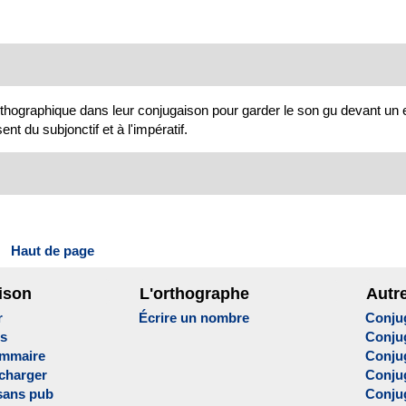
rthographique dans leur conjugaison pour garder le son gu devant un 
t du subjonctif et à l'impératif.
Haut de page
ison
L'orthographe
Autr
r
Écrire un nombre
Conju
es
Conju
ammaire
Conju
écharger
Conjug
sans pub
Conju