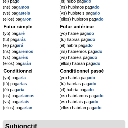
(él) pag
ó
(él) hubo pag
ado
(ns) pag
amos
(ns) hubimos pag
ado
(vs) pag
asteis
(vs) hubisteis pag
ado
(ellos) pag
aron
(ellos) hubieron pag
ado
Futur simple
Futur antérieur
(yo) pag
aré
(yo) habré pag
ado
(tú) pag
arás
(tú) habrás pag
ado
(él) pag
ará
(él) habrá pag
ado
(ns) pag
aremos
(ns) habremos pag
ado
(vs) pag
aréis
(vs) habréis pag
ado
(ellos) pag
arán
(ellos) habrán pag
ado
Conditionnel
Conditionnel passé
(yo) pag
aría
(yo) habría pag
ado
(tú) pag
arías
(tú) habrías pag
ado
(él) pag
aría
(él) habría pag
ado
(ns) pag
aríamos
(ns) habríamos pag
ado
(vs) pag
aríais
(vs) habríais pag
ado
(ellos) pag
arían
(ellos) habrían pag
ado
Subjonctif