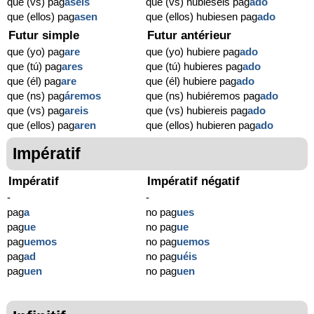
que (vs) pag
aseis
que (vs) hubieseis pag
ado
que (ellos) pag
asen
que (ellos) hubiesen pag
ado
Futur simple
Futur antérieur
que (yo) pag
are
que (yo) hubiere pag
ado
que (tú) pag
ares
que (tú) hubieres pag
ado
que (él) pag
are
que (él) hubiere pag
ado
que (ns) pag
áremos
que (ns) hubiéremos pag
ado
que (vs) pag
areis
que (vs) hubiereis pag
ado
que (ellos) pag
aren
que (ellos) hubieren pag
ado
Impératif
Impératif
Impératif négatif
-
-
pag
a
no pag
ues
pag
ue
no pag
ue
pag
uemos
no pag
uemos
pag
ad
no pag
uéis
pag
uen
no pag
uen