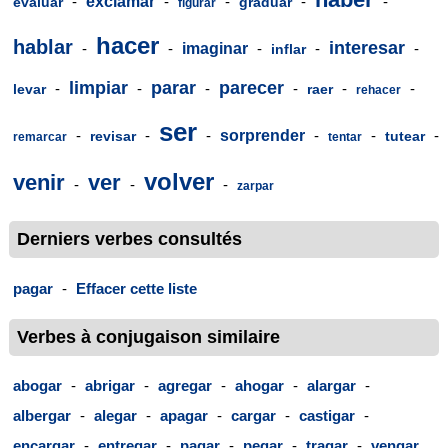
-
exclamar
-
-
-
-
evaluar
graduar
figurar
hacer
hablar
interesar
-
-
imaginar
-
-
-
inflar
limpiar
parar
parecer
-
-
-
-
-
-
levar
raer
rehacer
ser
-
-
-
sorprender
-
-
-
revisar
tutear
remarcar
tentar
volver
venir
ver
-
-
-
zarpar
Derniers verbes consultés
pagar
-
Effacer cette liste
Verbes à conjugaison similaire
abogar
-
abrigar
-
agregar
-
ahogar
-
alargar
-
albergar
-
alegar
-
apagar
-
cargar
-
castigar
-
encargar
-
entregar
-
pagar
-
pegar
-
tragar
-
vengar