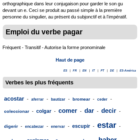
orthographique dans leur conjugaison pour garder le son gu
devant un e. Ceci se produit au passé simple à la première
personne du singulier, au présent du subjonctif et à l'impératif.
Emploi du verbe pagar
Fréquent - Transitif - Autorise la forme pronominale
Haut de page
ES
|
FR
|
EN
|
IT
|
PT
|
DE
|
ES-América
Verbes les plus fréquents
acostar
-
-
-
-
-
bromear
aferrar
bautizar
ceder
comer
dar
decir
-
colgar
-
-
-
-
coleccionar
estar
-
-
-
escupir
-
-
digerir
encabezar
enervar
haber