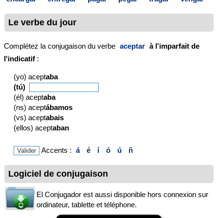
Le verbe du jour
Complétez la conjugaison du verbe
aceptar
à l'imparfait de
l'indicatif
:
(yo) acept
aba
(tú)
(él) acept
aba
(ns) acept
ábamos
(vs) acept
abais
(ellos) acept
aban
Accents :
á
é
í
ó
ú
ñ
Logiciel de conjugaison
El Conjugador est aussi disponible hors connexion sur
ordinateur, tablette et téléphone.