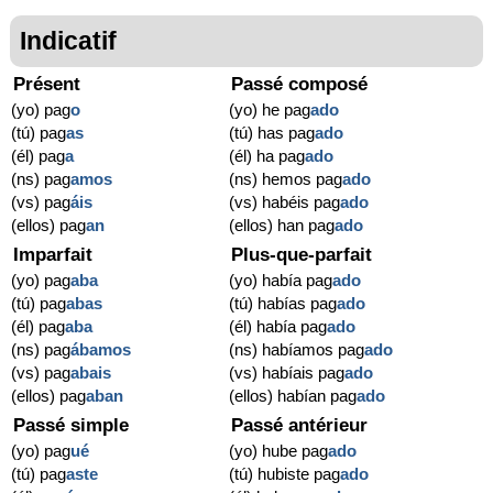
Indicatif
Présent
Passé composé
(yo) pag
o
(yo) he pag
ado
(tú) pag
as
(tú) has pag
ado
(él) pag
a
(él) ha pag
ado
(ns) pag
amos
(ns) hemos pag
ado
(vs) pag
áis
(vs) habéis pag
ado
(ellos) pag
an
(ellos) han pag
ado
Imparfait
Plus-que-parfait
(yo) pag
aba
(yo) había pag
ado
(tú) pag
abas
(tú) habías pag
ado
(él) pag
aba
(él) había pag
ado
(ns) pag
ábamos
(ns) habíamos pag
ado
(vs) pag
abais
(vs) habíais pag
ado
(ellos) pag
aban
(ellos) habían pag
ado
Passé simple
Passé antérieur
(yo) pag
ué
(yo) hube pag
ado
(tú) pag
aste
(tú) hubiste pag
ado