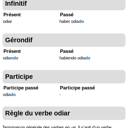
Infinitif
Présent
Passé
odiar
haber odi
ado
Gérondif
Présent
Passé
odi
ando
habiendo odi
ado
Participe
Participe passé
Participe passé
odi
ado
-
Règle du verbe odiar
Terminaison générale des verbes en -ar. Il s'agit d'un verbe