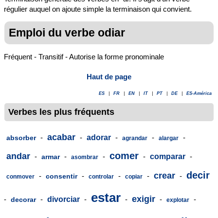
régulier auquel on ajoute simple la terminaison qui convient.
Emploi du verbe odiar
Fréquent - Transitif - Autorise la forme pronominale
Haut de page
ES
|
FR
|
EN
|
IT
|
PT
|
DE
|
ES-América
Verbes les plus fréquents
acabar
-
-
adorar
-
-
-
absorber
agrandar
alargar
comer
andar
-
-
-
-
comparar
-
armar
asombrar
decir
crear
-
-
-
-
-
consentir
conmover
controlar
copiar
estar
exigir
-
-
divorciar
-
-
-
-
decorar
explotar