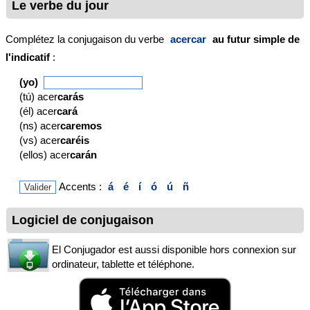
Le verbe du jour
Complétez la conjugaison du verbe
acercar
au futur simple de
l'indicatif
:
(yo)
(tú) acer
carás
(él) acer
cará
(ns) acer
caremos
(vs) acer
caréis
(ellos) acer
carán
Accents :
á
é
í
ó
ú
ñ
Logiciel de conjugaison
El Conjugador est aussi disponible hors connexion sur
ordinateur, tablette et téléphone.