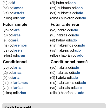
(él) odi
ó
(él) hubo odi
ado
(ns) odi
amos
(ns) hubimos odi
ado
(vs) odi
asteis
(vs) hubisteis odi
ado
(ellos) odi
aron
(ellos) hubieron odi
ado
Futur simple
Futur antérieur
(yo) odi
aré
(yo) habré odi
ado
(tú) odi
arás
(tú) habrás odi
ado
(él) odi
ará
(él) habrá odi
ado
(ns) odi
aremos
(ns) habremos odi
ado
(vs) odi
aréis
(vs) habréis odi
ado
(ellos) odi
arán
(ellos) habrán odi
ado
Conditionnel
Conditionnel passé
(yo) odi
aría
(yo) habría odi
ado
(tú) odi
arías
(tú) habrías odi
ado
(él) odi
aría
(él) habría odi
ado
(ns) odi
aríamos
(ns) habríamos odi
ado
(vs) odi
aríais
(vs) habríais odi
ado
(ellos) odi
arían
(ellos) habrían odi
ado