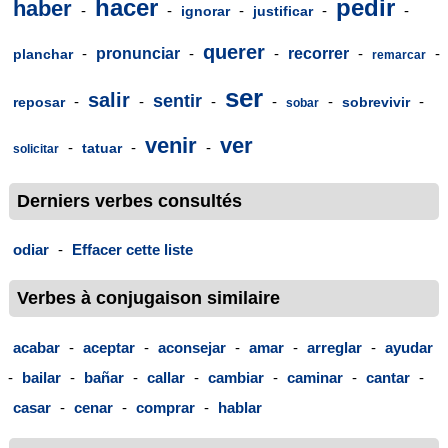
hacer
pedir
haber
-
-
-
-
-
ignorar
justificar
querer
-
pronunciar
-
-
recorrer
-
-
planchar
remarcar
ser
salir
sentir
-
-
-
-
-
-
reposar
sobrevivir
sobar
venir
ver
-
-
-
tatuar
solicitar
Derniers verbes consultés
odiar
-
Effacer cette liste
Verbes à conjugaison similaire
acabar
-
aceptar
-
aconsejar
-
amar
-
arreglar
-
ayudar
-
bailar
-
bañar
-
callar
-
cambiar
-
caminar
-
cantar
-
casar
-
cenar
-
comprar
-
hablar