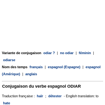
Variante de conjugaison
odiar ?
|
no odiar
|
féminin
|
odiarse
Nom des temps
français
|
espagnol (Espagne)
|
espagnol
(Amérique)
|
anglais
Conjugaison du verbe espagnol
ODIAR
Traduction française :
haïr
;
détester
- English translation: to
hate