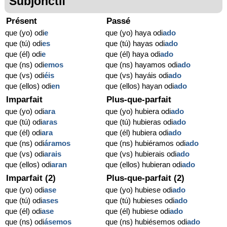
Subjonctif
Présent
Passé
que (yo) odi
e
que (yo) haya odi
ado
que (tú) odi
es
que (tú) hayas odi
ado
que (él) odi
e
que (él) haya odi
ado
que (ns) odi
emos
que (ns) hayamos odi
ado
que (vs) odi
éis
que (vs) hayáis odi
ado
que (ellos) odi
en
que (ellos) hayan odi
ado
Imparfait
Plus-que-parfait
que (yo) odi
ara
que (yo) hubiera odi
ado
que (tú) odi
aras
que (tú) hubieras odi
ado
que (él) odi
ara
que (él) hubiera odi
ado
que (ns) odi
áramos
que (ns) hubiéramos odi
ado
que (vs) odi
arais
que (vs) hubierais odi
ado
que (ellos) odi
aran
que (ellos) hubieran odi
ado
Imparfait (2)
Plus-que-parfait (2)
que (yo) odi
ase
que (yo) hubiese odi
ado
que (tú) odi
ases
que (tú) hubieses odi
ado
que (él) odi
ase
que (él) hubiese odi
ado
que (ns) odi
ásemos
que (ns) hubiésemos odi
ado