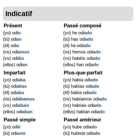
Indicatif
Présent
Passé composé
(yo) odi
o
(yo) he odi
ado
(tú) odi
as
(tú) has odi
ado
(él) odi
a
(él) ha odi
ado
(ns) odi
amos
(ns) hemos odi
ado
(vs) odi
áis
(vs) habéis odi
ado
(ellos) odi
an
(ellos) han odi
ado
Imparfait
Plus-que-parfait
(yo) odi
aba
(yo) había odi
ado
(tú) odi
abas
(tú) habías odi
ado
(él) odi
aba
(él) había odi
ado
(ns) odi
ábamos
(ns) habíamos odi
ado
(vs) odi
abais
(vs) habíais odi
ado
(ellos) odi
aban
(ellos) habían odi
ado
Passé simple
Passé antérieur
(yo) odi
é
(yo) hube odi
ado
(tú) odi
aste
(tú) hubiste odi
ado