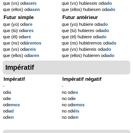
que (vs) odi
aseis
que (vs) hubieseis odi
ado
que (ellos) odi
asen
que (ellos) hubiesen odi
ado
Futur simple
Futur antérieur
que (yo) odi
are
que (yo) hubiere odi
ado
que (tú) odi
ares
que (tú) hubieres odi
ado
que (él) odi
are
que (él) hubiere odi
ado
que (ns) odi
áremos
que (ns) hubiéremos odi
ado
que (vs) odi
areis
que (vs) hubiereis odi
ado
que (ellos) odi
aren
que (ellos) hubieren odi
ado
Impératif
Impératif
Impératif négatif
-
-
odi
a
no odi
es
odi
e
no odi
e
odi
emos
no odi
emos
odi
ad
no odi
éis
odi
en
no odi
en