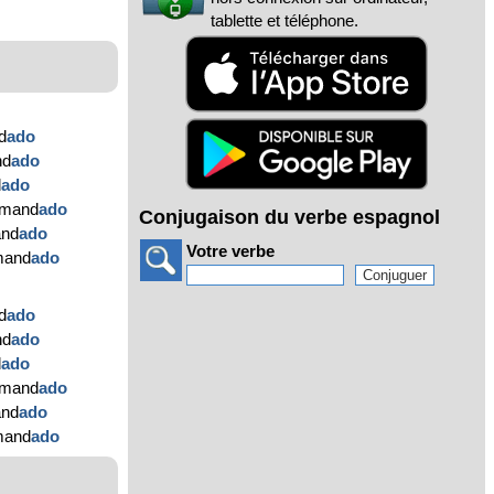
tablette et téléphone.
d
ado
nd
ado
d
ado
emand
ado
Conjugaison du verbe espagnol
and
ado
Votre verbe
emand
ado
d
ado
nd
ado
d
ado
emand
ado
and
ado
emand
ado