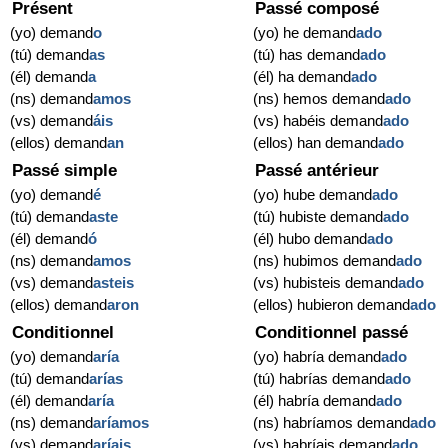
Présent
Passé composé
(yo) demand
o
(yo) he demand
ado
(tú) demand
as
(tú) has demand
ado
(él) demand
a
(él) ha demand
ado
(ns) demand
amos
(ns) hemos demand
ado
(vs) demand
áis
(vs) habéis demand
ado
(ellos) demand
an
(ellos) han demand
ado
Passé simple
Passé antérieur
(yo) demand
é
(yo) hube demand
ado
(tú) demand
aste
(tú) hubiste demand
ado
(él) demand
ó
(él) hubo demand
ado
(ns) demand
amos
(ns) hubimos demand
ado
(vs) demand
asteis
(vs) hubisteis demand
ado
(ellos) demand
aron
(ellos) hubieron demand
ado
Conditionnel
Conditionnel passé
(yo) demand
aría
(yo) habría demand
ado
(tú) demand
arías
(tú) habrías demand
ado
(él) demand
aría
(él) habría demand
ado
(ns) demand
aríamos
(ns) habríamos demand
ado
(vs) demand
aríais
(vs) habríais demand
ado