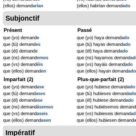
(ellos) demand
arían
(ellos) habrían demand
ado
Subjonctif
Présent
Passé
que (yo) demand
e
que (yo) haya demand
ado
que (tú) demand
es
que (tú) hayas demand
ado
que (él) demand
e
que (él) haya demand
ado
que (ns) demand
emos
que (ns) hayamos demand
ad
que (vs) demand
éis
que (vs) hayáis demand
ado
que (ellos) demand
en
que (ellos) hayan demand
ad
Imparfait (2)
Plus-que-parfait (2)
que (yo) demand
ase
que (yo) hubiese demand
ado
que (tú) demand
ases
que (tú) hubieses demand
ad
que (él) demand
ase
que (él) hubiese demand
ado
que (ns) demand
ásemos
que (ns) hubiésemos deman
que (vs) demand
aseis
que (vs) hubieseis demand
ad
que (ellos) demand
asen
que (ellos) hubiesen demand
Impératif