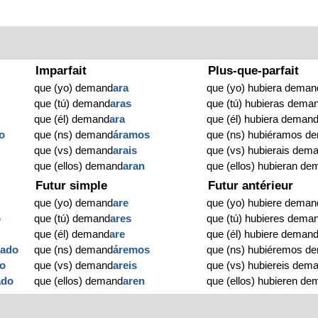
Imparfait
Plus-que-parfait
que (yo) demand
ara
que (yo) hubiera deman
que (tú) demand
aras
que (tú) hubieras dema
que (él) demand
ara
que (él) hubiera deman
o
que (ns) demand
áramos
que (ns) hubiéramos d
que (vs) demand
arais
que (vs) hubierais dem
o
que (ellos) demand
aran
que (ellos) hubieran d
Futur simple
Futur antérieur
que (yo) demand
are
que (yo) hubiere deman
o
que (tú) demand
ares
que (tú) hubieres dema
que (él) demand
are
que (él) hubiere deman
d
ado
que (ns) demand
áremos
que (ns) hubiéremos d
o
que (vs) demand
areis
que (vs) hubiereis dem
ado
que (ellos) demand
aren
que (ellos) hubieren d