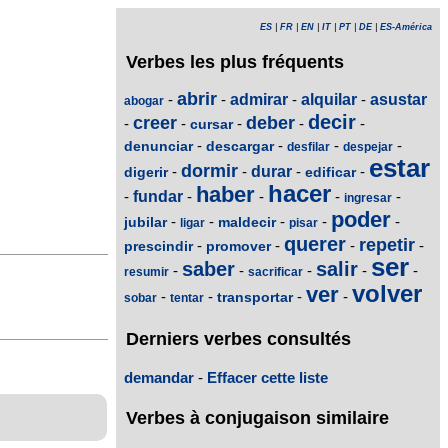
ES
|
FR
|
EN
|
IT
|
PT
|
DE
|
ES-América
Verbes les plus fréquents
abrir
-
-
admirar
-
alquilar
-
asustar
abogar
decir
creer
deber
-
-
-
-
-
cursar
-
-
-
-
denunciar
descargar
desfilar
despejar
estar
dormir
-
-
durar
-
-
digerir
edificar
hacer
haber
-
fundar
-
-
-
-
ingresar
poder
-
-
-
-
-
jubilar
maldecir
ligar
pisar
querer
repetir
-
-
-
-
prescindir
promover
ser
saber
salir
-
-
-
-
-
resumir
sacrificar
volver
ver
-
-
-
-
transportar
sobar
tentar
Derniers verbes consultés
demandar
-
Effacer cette liste
Verbes à conjugaison similaire