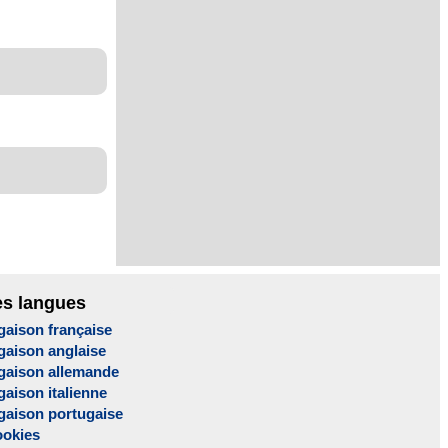
es langues
gaison française
gaison anglaise
gaison allemande
aison italienne
gaison portugaise
ookies