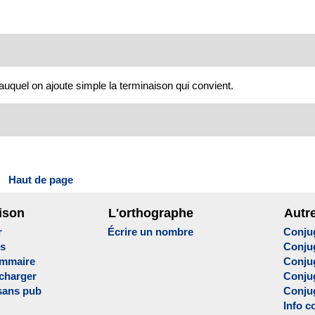
 auquel on ajoute simple la terminaison qui convient.
Haut de page
ison
L'orthographe
Autr
r
Écrire un nombre
Conju
es
Conju
ammaire
Conju
écharger
Conjug
sans pub
Conju
Info c