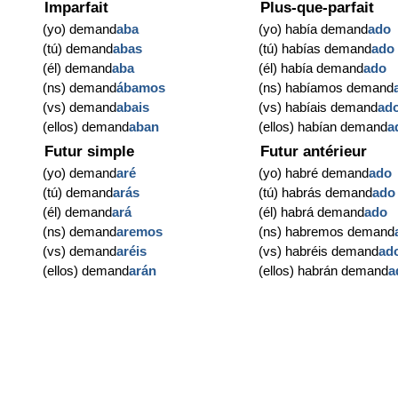
Imparfait
Plus-que-parfait
(yo) demand
aba
(yo) había demand
ado
(tú) demand
abas
(tú) habías demand
ado
(él) demand
aba
(él) había demand
ado
(ns) demand
ábamos
(ns) habíamos demand
(vs) demand
abais
(vs) habíais demand
ad
(ellos) demand
aban
(ellos) habían demand
a
Futur simple
Futur antérieur
(yo) demand
aré
(yo) habré demand
ado
(tú) demand
arás
(tú) habrás demand
ado
(él) demand
ará
(él) habrá demand
ado
(ns) demand
aremos
(ns) habremos demand
(vs) demand
aréis
(vs) habréis demand
ad
(ellos) demand
arán
(ellos) habrán demand
a