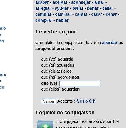
acabar
-
aceptar
-
aconsejar
-
amar
-
arreglar
-
ayudar
-
bailar
-
bañar
-
callar
-
cambiar
-
caminar
-
cantar
-
casar
-
cenar
-
comprar
-
hablar
ado
Le verbe du jour
o
do
Complétez la conjugaison du verbe
acordar
au
subjonctif présent
:
que (yo) ac
ue
rd
e
que (tú) ac
ue
rd
es
que (él) ac
ue
rd
e
ado
que (ns) acord
emos
o
que (vs)
do
que (ellos) ac
ue
rd
en
Accents :
á
é
í
ó
ú
ñ
Logiciel de conjugaison
El Conjugador est aussi disponible
hors connexion sur ordinateur,