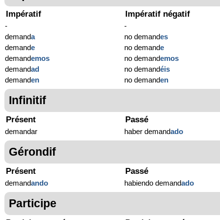
Impératif
Impératif négatif
-
-
demand
a
no demand
es
demand
e
no demand
e
demand
emos
no demand
emos
demand
ad
no demand
éis
demand
en
no demand
en
Infinitif
Présent
Passé
demandar
haber demand
ado
Gérondif
Présent
Passé
demand
ando
habiendo demand
ado
Participe