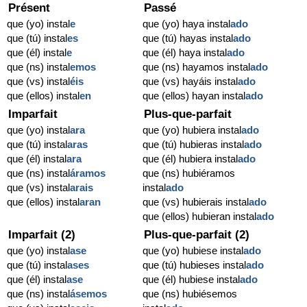
Présent
Passé
que (yo) instal
e
que (yo) haya instal
ado
que (tú) instal
es
que (tú) hayas instal
ado
que (él) instal
e
que (él) haya instal
ado
que (ns) instal
emos
que (ns) hayamos instal
ado
que (vs) instal
éis
que (vs) hayáis instal
ado
que (ellos) instal
en
que (ellos) hayan instal
ado
Imparfait
Plus-que-parfait
que (yo) instal
ara
que (yo) hubiera instal
ado
que (tú) instal
aras
que (tú) hubieras instal
ado
que (él) instal
ara
que (él) hubiera instal
ado
que (ns) instal
áramos
que (ns) hubiéramos
que (vs) instal
arais
instal
ado
que (ellos) instal
aran
que (vs) hubierais instal
ado
que (ellos) hubieran instal
ado
Imparfait (2)
Plus-que-parfait (2)
que (yo) instal
ase
que (yo) hubiese instal
ado
que (tú) instal
ases
que (tú) hubieses instal
ado
que (él) instal
ase
que (él) hubiese instal
ado
que (ns) instal
ásemos
que (ns) hubiésemos