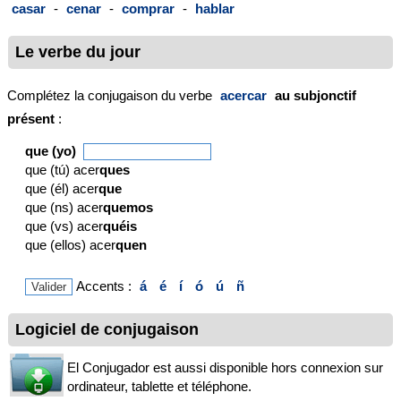
casar
-
cenar
-
comprar
-
hablar
Le verbe du jour
Complétez la conjugaison du verbe
acercar
au subjonctif
présent
:
que (yo)
que (tú) acer
ques
que (él) acer
que
que (ns) acer
quemos
que (vs) acer
quéis
que (ellos) acer
quen
Accents :
á
é
í
ó
ú
ñ
Logiciel de conjugaison
El Conjugador est aussi disponible hors connexion sur
ordinateur, tablette et téléphone.