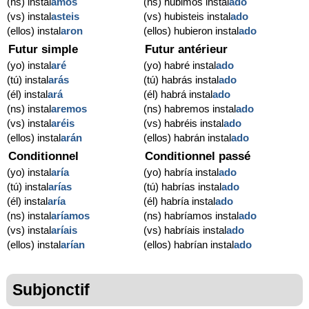
(ns) instal
amos
(ns) hubimos instal
ado
(vs) instal
asteis
(vs) hubisteis instal
ado
(ellos) instal
aron
(ellos) hubieron instal
ado
Futur simple
Futur antérieur
(yo) instal
aré
(yo) habré instal
ado
(tú) instal
arás
(tú) habrás instal
ado
(él) instal
ará
(él) habrá instal
ado
(ns) instal
aremos
(ns) habremos instal
ado
(vs) instal
aréis
(vs) habréis instal
ado
(ellos) instal
arán
(ellos) habrán instal
ado
Conditionnel
Conditionnel passé
(yo) instal
aría
(yo) habría instal
ado
(tú) instal
arías
(tú) habrías instal
ado
(él) instal
aría
(él) habría instal
ado
(ns) instal
aríamos
(ns) habríamos instal
ado
(vs) instal
aríais
(vs) habríais instal
ado
(ellos) instal
arían
(ellos) habrían instal
ado
Subjonctif