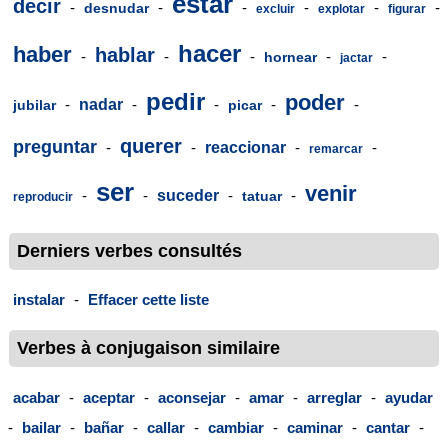
estar
decir
-
-
-
-
-
-
desnudar
excluir
explotar
figurar
hacer
haber
hablar
-
-
-
-
-
hornear
jactar
pedir
poder
-
nadar
-
-
-
-
jubilar
picar
querer
preguntar
-
-
reaccionar
-
-
remarcar
ser
venir
-
-
suceder
-
-
tatuar
reproducir
Derniers verbes consultés
instalar
-
Effacer cette liste
Verbes à conjugaison similaire
acabar
-
aceptar
-
aconsejar
-
amar
-
arreglar
-
ayudar
-
bailar
-
bañar
-
callar
-
cambiar
-
caminar
-
cantar
-