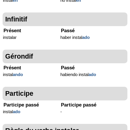
instal
en
no instal
en
Infinitif
Présent
Passé
instalar
haber instal
ado
Gérondif
Présent
Passé
instal
ando
habiendo instal
ado
Participe
Participe passé
Participe passé
instal
ado
-