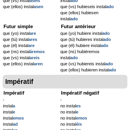
que (vs) instal
aseis
instal
ado
que (ellos) instal
asen
que (vs) hubieseis instal
ado
que (ellos) hubiesen
instal
ado
Futur simple
Futur antérieur
que (yo) instal
are
que (yo) hubiere instal
ado
que (tú) instal
ares
que (tú) hubieres instal
ado
que (él) instal
are
que (él) hubiere instal
ado
que (ns) instal
áremos
que (ns) hubiéremos
que (vs) instal
areis
instal
ado
que (ellos) instal
aren
que (vs) hubiereis instal
ado
que (ellos) hubieren instal
ado
Impératif
Impératif
Impératif négatif
-
-
instal
a
no instal
es
instal
e
no instal
e
instal
emos
no instal
emos
instal
ad
no instal
éis