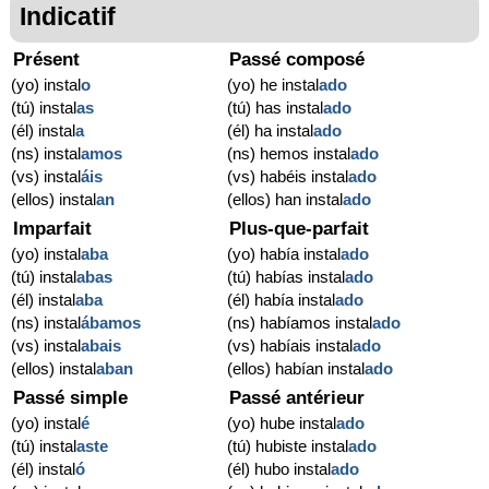
Indicatif
Présent
Passé composé
(yo) instal
o
(yo) he instal
ado
(tú) instal
as
(tú) has instal
ado
(él) instal
a
(él) ha instal
ado
(ns) instal
amos
(ns) hemos instal
ado
(vs) instal
áis
(vs) habéis instal
ado
(ellos) instal
an
(ellos) han instal
ado
Imparfait
Plus-que-parfait
(yo) instal
aba
(yo) había instal
ado
(tú) instal
abas
(tú) habías instal
ado
(él) instal
aba
(él) había instal
ado
(ns) instal
ábamos
(ns) habíamos instal
ado
(vs) instal
abais
(vs) habíais instal
ado
(ellos) instal
aban
(ellos) habían instal
ado
Passé simple
Passé antérieur
(yo) instal
é
(yo) hube instal
ado
(tú) instal
aste
(tú) hubiste instal
ado
(él) instal
ó
(él) hubo instal
ado