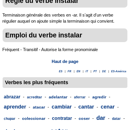
Règle du verbe instalar
Terminaison générale des verbes en -ar. Il s'agit d'un verbe
régulier auquel on ajoute simple la terminaison qui convient.
Emploi du verbe instalar
Fréquent - Transitif - Autorise la forme pronominale
Haut de page
ES
|
FR
|
EN
|
IT
|
PT
|
DE
|
ES-América
Verbes les plus fréquents
abrazar
-
-
-
-
-
adelantar
agredir
acreditar
aferrar
aprender
cambiar
cantar
cenar
-
-
-
-
-
atacar
dar
-
-
contratar
-
-
-
-
coleccionar
coser
chupar
datar