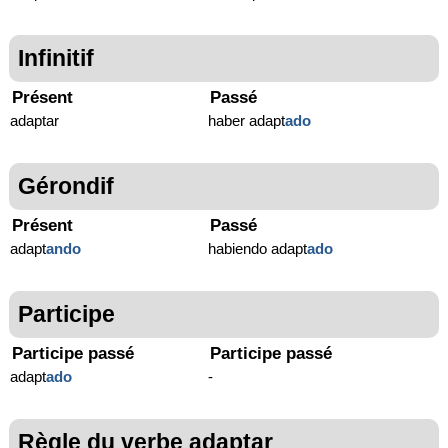
Infinitif
Présent
Passé
adaptar
haber adapt
ado
Gérondif
Présent
Passé
adapt
ando
habiendo adapt
ado
Participe
Participe passé
Participe passé
adapt
ado
-
Règle du verbe adaptar