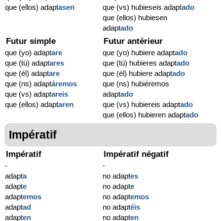
que (ellos) adapt
asen
que (vs) hubieseis adapt
ado
que (ellos) hubiesen
adapt
ado
Futur simple
Futur antérieur
que (yo) adapt
are
que (yo) hubiere adapt
ado
que (tú) adapt
ares
que (tú) hubieres adapt
ado
que (él) adapt
are
que (él) hubiere adapt
ado
que (ns) adapt
áremos
que (ns) hubiéremos
que (vs) adapt
areis
adapt
ado
que (ellos) adapt
aren
que (vs) hubiereis adapt
ado
que (ellos) hubieren adapt
ado
Impératif
Impératif
Impératif négatif
-
-
adapt
a
no adapt
es
adapt
e
no adapt
e
adapt
emos
no adapt
emos
adapt
ad
no adapt
éis
adapt
en
no adapt
en