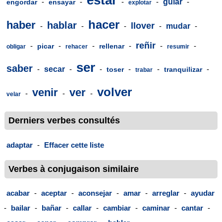
estar
-
-
-
-
guiar
-
engordar
ensayar
explotar
hacer
haber
hablar
llover
-
-
-
-
mudar
-
reñir
-
-
-
-
-
-
picar
rellenar
obligar
rehacer
resumir
ser
saber
-
secar
-
-
-
-
-
toser
tranquilizar
trabar
volver
venir
ver
-
-
-
velar
Derniers verbes consultés
adaptar
-
Effacer cette liste
Verbes à conjugaison similaire
acabar
-
aceptar
-
aconsejar
-
amar
-
arreglar
-
ayudar
-
bailar
-
bañar
-
callar
-
cambiar
-
caminar
-
cantar
-