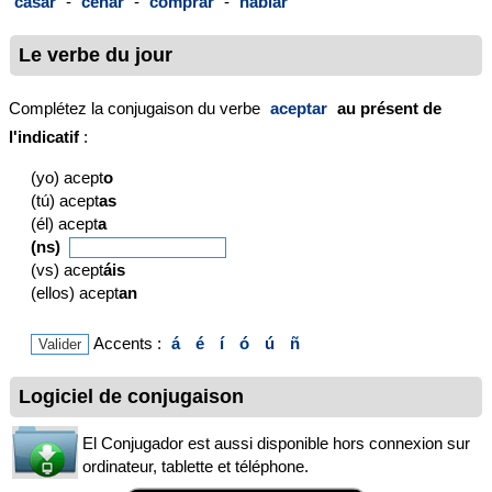
casar
-
cenar
-
comprar
-
hablar
Le verbe du jour
Complétez la conjugaison du verbe
aceptar
au présent de
l'indicatif
:
(yo) acept
o
(tú) acept
as
(él) acept
a
(ns)
(vs) acept
áis
(ellos) acept
an
Accents :
á
é
í
ó
ú
ñ
Logiciel de conjugaison
El Conjugador est aussi disponible hors connexion sur
ordinateur, tablette et téléphone.