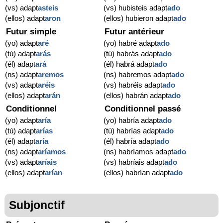
(vs) adapt
asteis
(vs) hubisteis adapt
ado
(ellos) adapt
aron
(ellos) hubieron adapt
ado
Futur simple
Futur antérieur
(yo) adapt
aré
(yo) habré adapt
ado
(tú) adapt
arás
(tú) habrás adapt
ado
(él) adapt
ará
(él) habrá adapt
ado
(ns) adapt
aremos
(ns) habremos adapt
ado
(vs) adapt
aréis
(vs) habréis adapt
ado
(ellos) adapt
arán
(ellos) habrán adapt
ado
Conditionnel
Conditionnel passé
(yo) adapt
aría
(yo) habría adapt
ado
(tú) adapt
arías
(tú) habrías adapt
ado
(él) adapt
aría
(él) habría adapt
ado
(ns) adapt
aríamos
(ns) habríamos adapt
ado
(vs) adapt
aríais
(vs) habríais adapt
ado
(ellos) adapt
arían
(ellos) habrían adapt
ado
Subjonctif