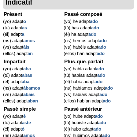
Indicatif
Présent
Passé composé
(yo) adapt
o
(yo) he adapt
ado
(tú) adapt
as
(tú) has adapt
ado
(él) adapt
a
(él) ha adapt
ado
(ns) adapt
amos
(ns) hemos adapt
ado
(vs) adapt
áis
(vs) habéis adapt
ado
(ellos) adapt
an
(ellos) han adapt
ado
Imparfait
Plus-que-parfait
(yo) adapt
aba
(yo) había adapt
ado
(tú) adapt
abas
(tú) habías adapt
ado
(él) adapt
aba
(él) había adapt
ado
(ns) adapt
ábamos
(ns) habíamos adapt
ado
(vs) adapt
abais
(vs) habíais adapt
ado
(ellos) adapt
aban
(ellos) habían adapt
ado
Passé simple
Passé antérieur
(yo) adapt
é
(yo) hube adapt
ado
(tú) adapt
aste
(tú) hubiste adapt
ado
(él) adapt
ó
(él) hubo adapt
ado
(ns) adapt
amos
(ns) hubimos adapt
ado