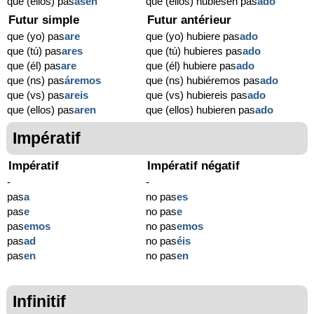
que (ellos) pas
asen
que (ellos) hubiesen pas
ado
Futur simple
Futur antérieur
que (yo) pas
are
que (yo) hubiere pas
ado
que (tú) pas
ares
que (tú) hubieres pas
ado
que (él) pas
are
que (él) hubiere pas
ado
que (ns) pas
áremos
que (ns) hubiéremos pas
ado
que (vs) pas
areis
que (vs) hubiereis pas
ado
que (ellos) pas
aren
que (ellos) hubieren pas
ado
Impératif
Impératif
Impératif négatif
-
-
pas
a
no pas
es
pas
e
no pas
e
pas
emos
no pas
emos
pas
ad
no pas
éis
pas
en
no pas
en
Infinitif