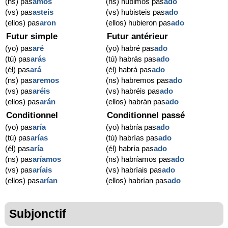
(ns) pas
amos
(ns) hubimos pas
ado
(vs) pas
asteis
(vs) hubisteis pas
ado
(ellos) pas
aron
(ellos) hubieron pas
ado
Futur simple
Futur antérieur
(yo) pas
aré
(yo) habré pas
ado
(tú) pas
arás
(tú) habrás pas
ado
(él) pas
ará
(él) habrá pas
ado
(ns) pas
aremos
(ns) habremos pas
ado
(vs) pas
aréis
(vs) habréis pas
ado
(ellos) pas
arán
(ellos) habrán pas
ado
Conditionnel
Conditionnel passé
(yo) pas
aría
(yo) habría pas
ado
(tú) pas
arías
(tú) habrías pas
ado
(él) pas
aría
(él) habría pas
ado
(ns) pas
aríamos
(ns) habríamos pas
ado
(vs) pas
aríais
(vs) habríais pas
ado
(ellos) pas
arían
(ellos) habrían pas
ado
Subjonctif