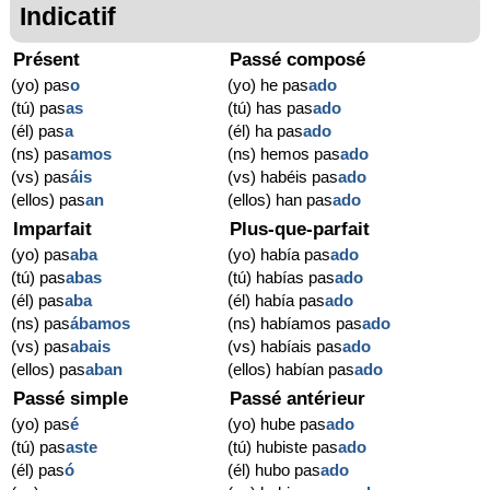
Indicatif
Présent
Passé composé
(yo) pas
o
(yo) he pas
ado
(tú) pas
as
(tú) has pas
ado
(él) pas
a
(él) ha pas
ado
(ns) pas
amos
(ns) hemos pas
ado
(vs) pas
áis
(vs) habéis pas
ado
(ellos) pas
an
(ellos) han pas
ado
Imparfait
Plus-que-parfait
(yo) pas
aba
(yo) había pas
ado
(tú) pas
abas
(tú) habías pas
ado
(él) pas
aba
(él) había pas
ado
(ns) pas
ábamos
(ns) habíamos pas
ado
(vs) pas
abais
(vs) habíais pas
ado
(ellos) pas
aban
(ellos) habían pas
ado
Passé simple
Passé antérieur
(yo) pas
é
(yo) hube pas
ado
(tú) pas
aste
(tú) hubiste pas
ado
(él) pas
ó
(él) hubo pas
ado