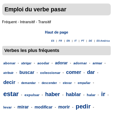
Emploi du verbe pasar
Fréquent - Intransitif - Transitif
Haut de page
ES
|
FR
|
EN
|
IT
|
PT
|
DE
|
ES-América
Verbes les plus fréquents
-
-
-
adorar
-
-
-
abonar
acodar
adornar
armar
abrigar
comer
dar
buscar
-
-
-
-
-
coleccionar
atribuir
decir
-
-
-
-
-
demandar
descender
elevar
empañar
estar
ir
haber
hablar
-
-
-
-
-
-
expulsar
halar
pedir
mirar
morir
-
-
modificar
-
-
-
levar