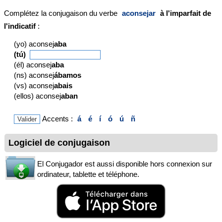
Complétez la conjugaison du verbe
aconsejar
à l'imparfait de
l'indicatif
:
(yo) aconsej
aba
(tú)
(él) aconsej
aba
(ns) aconsej
ábamos
(vs) aconsej
abais
(ellos) aconsej
aban
Accents :
á
é
í
ó
ú
ñ
Logiciel de conjugaison
El Conjugador est aussi disponible hors connexion sur
ordinateur, tablette et téléphone.