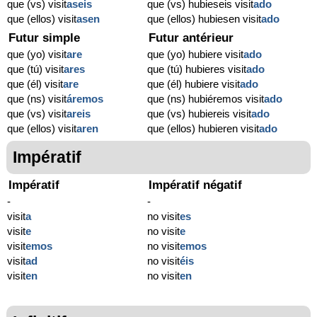
que (vs) visit
aseis
que (vs) hubieseis visit
ado
que (ellos) visit
asen
que (ellos) hubiesen visit
ado
Futur simple
Futur antérieur
que (yo) visit
are
que (yo) hubiere visit
ado
que (tú) visit
ares
que (tú) hubieres visit
ado
que (él) visit
are
que (él) hubiere visit
ado
que (ns) visit
áremos
que (ns) hubiéremos visit
ado
que (vs) visit
areis
que (vs) hubiereis visit
ado
que (ellos) visit
aren
que (ellos) hubieren visit
ado
Impératif
Impératif
Impératif négatif
-
-
visit
a
no visit
es
visit
e
no visit
e
visit
emos
no visit
emos
visit
ad
no visit
éis
visit
en
no visit
en