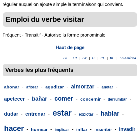
régulier auquel on ajoute simple la terminaison qui convient.
Emploi du verbe visitar
Fréquent - Transitif - Autorise la forme pronominale
Haut de page
ES
|
FR
|
EN
|
IT
|
PT
|
DE
|
ES-América
Verbes les plus fréquents
almorzar
-
-
-
-
-
abonar
agudizar
aflorar
anotar
comer
bañar
apetecer
-
-
-
-
-
concernir
derrumbar
estar
hablar
dudar
-
entrenar
-
-
-
-
explotar
hacer
-
-
-
-
-
invadir
hornear
inflar
inscribir
implicar