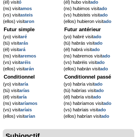
(él) visit
ó
(él) hubo visit
ado
(ns) visit
amos
(ns) hubimos visit
ado
(vs) visit
asteis
(vs) hubisteis visit
ado
(ellos) visit
aron
(ellos) hubieron visit
ado
Futur simple
Futur antérieur
(yo) visit
aré
(yo) habré visit
ado
(tú) visit
arás
(tú) habrás visit
ado
(él) visit
ará
(él) habrá visit
ado
(ns) visit
aremos
(ns) habremos visit
ado
(vs) visit
aréis
(vs) habréis visit
ado
(ellos) visit
arán
(ellos) habrán visit
ado
Conditionnel
Conditionnel passé
(yo) visit
aría
(yo) habría visit
ado
(tú) visit
arías
(tú) habrías visit
ado
(él) visit
aría
(él) habría visit
ado
(ns) visit
aríamos
(ns) habríamos visit
ado
(vs) visit
aríais
(vs) habríais visit
ado
(ellos) visit
arían
(ellos) habrían visit
ado
Subjonctif