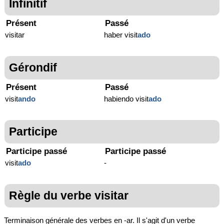
Infinitif
Présent
Passé
visitar
haber visit
ado
Gérondif
Présent
Passé
visit
ando
habiendo visit
ado
Participe
Participe passé
Participe passé
visit
ado
-
Règle du verbe visitar
Terminaison générale des verbes en -ar. Il s'agit d'un verbe