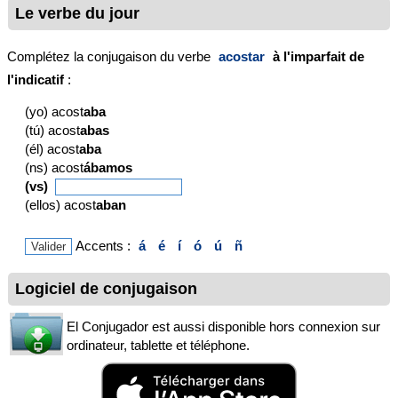
Le verbe du jour
Complétez la conjugaison du verbe
acostar
à l'imparfait de
l'indicatif
:
(yo) acost
aba
(tú) acost
abas
(él) acost
aba
(ns) acost
ábamos
(vs)
(ellos) acost
aban
Accents :
á
é
í
ó
ú
ñ
Logiciel de conjugaison
El Conjugador est aussi disponible hors connexion sur
ordinateur, tablette et téléphone.