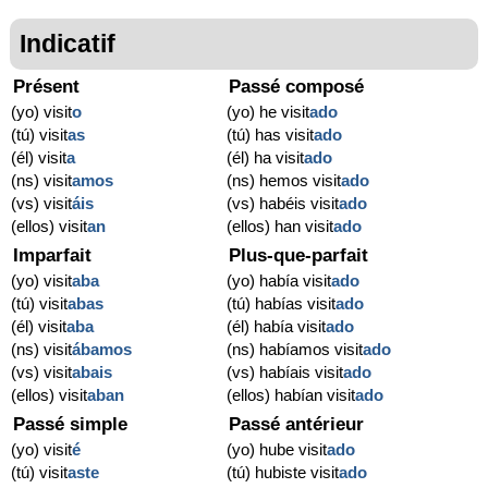
Indicatif
Présent
Passé composé
(yo) visit
o
(yo) he visit
ado
(tú) visit
as
(tú) has visit
ado
(él) visit
a
(él) ha visit
ado
(ns) visit
amos
(ns) hemos visit
ado
(vs) visit
áis
(vs) habéis visit
ado
(ellos) visit
an
(ellos) han visit
ado
Imparfait
Plus-que-parfait
(yo) visit
aba
(yo) había visit
ado
(tú) visit
abas
(tú) habías visit
ado
(él) visit
aba
(él) había visit
ado
(ns) visit
ábamos
(ns) habíamos visit
ado
(vs) visit
abais
(vs) habíais visit
ado
(ellos) visit
aban
(ellos) habían visit
ado
Passé simple
Passé antérieur
(yo) visit
é
(yo) hube visit
ado
(tú) visit
aste
(tú) hubiste visit
ado