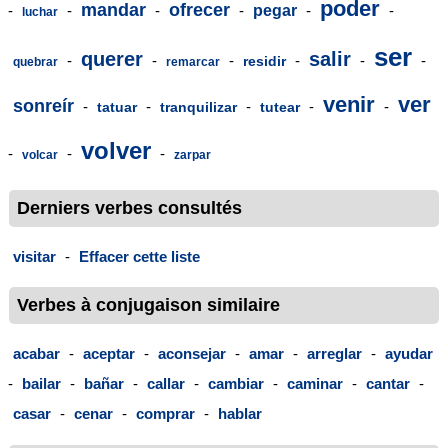
poder
mandar
ofrecer
-
-
-
-
pegar
-
-
luchar
ser
querer
salir
-
-
-
-
-
-
residir
quebrar
remarcar
venir
ver
sonreír
-
-
-
-
-
tatuar
tranquilizar
tutear
volver
-
-
-
volcar
zarpar
Derniers verbes consultés
visitar
-
Effacer cette liste
Verbes à conjugaison similaire
acabar
-
aceptar
-
aconsejar
-
amar
-
arreglar
-
ayudar
-
bailar
-
bañar
-
callar
-
cambiar
-
caminar
-
cantar
-
casar
-
cenar
-
comprar
-
hablar