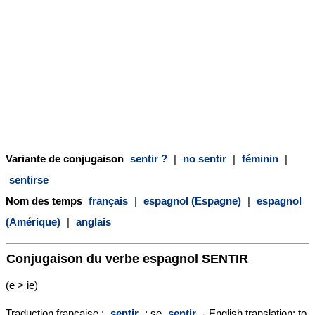
Variante de conjugaison
sentir ?
|
no sentir
|
féminin
|
sentirse
Nom des temps
français
|
espagnol (Espagne)
|
espagnol
(Amérique)
|
anglais
Conjugaison du verbe espagnol
SENTIR
(e > ie)
Traduction française :
sentir
; se
sentir
- English translation: to