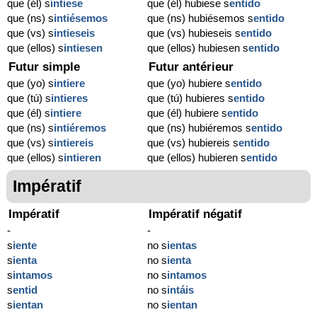
que (él) s
intiese
que (él) hubiese s
entido
que (ns) s
intiésemos
que (ns) hubiésemos s
entido
que (vs) s
intieseis
que (vs) hubieseis s
entido
que (ellos) s
intiesen
que (ellos) hubiesen s
entido
Futur simple
Futur antérieur
que (yo) s
intiere
que (yo) hubiere s
entido
que (tú) s
intieres
que (tú) hubieres s
entido
que (él) s
intiere
que (él) hubiere s
entido
que (ns) s
intiéremos
que (ns) hubiéremos s
entido
que (vs) s
intiereis
que (vs) hubiereis s
entido
que (ellos) s
intieren
que (ellos) hubieren s
entido
Impératif
Impératif
Impératif négatif
-
-
s
iente
no s
ientas
s
ienta
no s
ienta
s
intamos
no s
intamos
s
entid
no s
intáis
s
ientan
no s
ientan