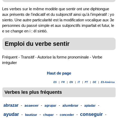
Les verbes sur le même modèle que sentir ont une diphtongue
aux présents de l'indicatif et du subjonctif ainsi qu'à l'impératif : yo
siento. Une autre particularité est la modification vocalique aux 3e
personnes du passé simple et aux subjonctifs imparfait et futur, le
e se change en i : él sintió.
Emploi du verbe sentir
Fréquent - Transitif - Autorise la forme pronominale - Verbe
irrégulier
Haut de page
ES
|
FR
|
EN
|
IT
|
PT
|
DE
|
ES-América
Verbes les plus fréquents
abrazar
-
-
-
-
-
acaecer
alumbrar
agrupar
apiadar
ayudar
conseguir
-
-
-
-
-
bautizar
chupar
conceder