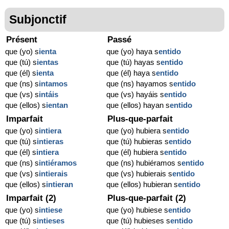
Subjonctif
Présent
Passé
que (yo) s
ienta
que (yo) haya s
entido
que (tú) s
ientas
que (tú) hayas s
entido
que (él) s
ienta
que (él) haya s
entido
que (ns) s
intamos
que (ns) hayamos s
entido
que (vs) s
intáis
que (vs) hayáis s
entido
que (ellos) s
ientan
que (ellos) hayan s
entido
Imparfait
Plus-que-parfait
que (yo) s
intiera
que (yo) hubiera s
entido
que (tú) s
intieras
que (tú) hubieras s
entido
que (él) s
intiera
que (él) hubiera s
entido
que (ns) s
intiéramos
que (ns) hubiéramos s
entido
que (vs) s
intierais
que (vs) hubierais s
entido
que (ellos) s
intieran
que (ellos) hubieran s
entido
Imparfait (2)
Plus-que-parfait (2)
que (yo) s
intiese
que (yo) hubiese s
entido
que (tú) s
intieses
que (tú) hubieses s
entido