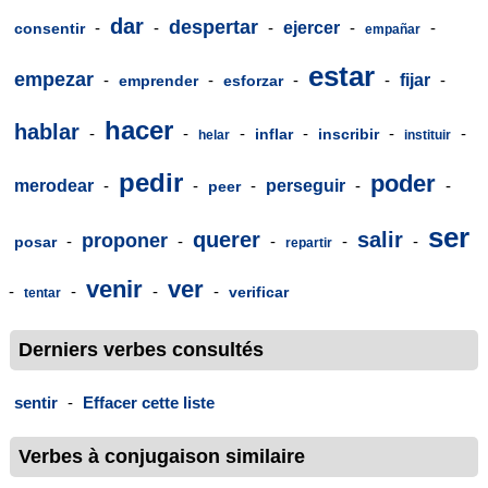
dar
despertar
-
-
-
ejercer
-
-
consentir
empañar
estar
empezar
-
-
-
-
fijar
-
emprender
esforzar
hacer
hablar
-
-
-
-
-
-
inflar
inscribir
helar
instituir
pedir
poder
merodear
-
-
-
perseguir
-
-
peer
ser
querer
salir
proponer
-
-
-
-
-
posar
repartir
venir
ver
-
-
-
-
verificar
tentar
Derniers verbes consultés
sentir
-
Effacer cette liste
Verbes à conjugaison similaire