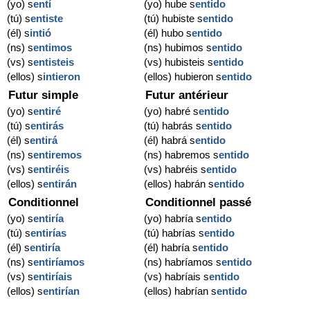
(yo) s
entí
(yo) hube s
entido
(tú) s
entiste
(tú) hubiste s
entido
(él) s
intió
(él) hubo s
entido
(ns) s
entimos
(ns) hubimos s
entido
(vs) s
entisteis
(vs) hubisteis s
entido
(ellos) s
intieron
(ellos) hubieron s
entido
Futur simple
Futur antérieur
(yo) s
entiré
(yo) habré s
entido
(tú) s
entirás
(tú) habrás s
entido
(él) s
entirá
(él) habrá s
entido
(ns) s
entiremos
(ns) habremos s
entido
(vs) s
entiréis
(vs) habréis s
entido
(ellos) s
entirán
(ellos) habrán s
entido
Conditionnel
Conditionnel passé
(yo) s
entiría
(yo) habría s
entido
(tú) s
entirías
(tú) habrías s
entido
(él) s
entiría
(él) habría s
entido
(ns) s
entiríamos
(ns) habríamos s
entido
(vs) s
entiríais
(vs) habríais s
entido
(ellos) s
entirían
(ellos) habrían s
entido