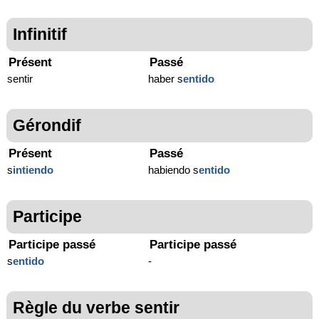
Infinitif
Présent
Passé
sentir
haber s
entido
Gérondif
Présent
Passé
s
intiendo
habiendo s
entido
Participe
Participe passé
Participe passé
s
entido
-
Règle du verbe sentir