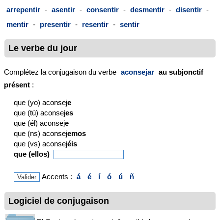
arrepentir
-
asentir
-
consentir
-
desmentir
-
disentir
-
mentir
-
presentir
-
resentir
-
sentir
Le verbe du jour
Complétez la conjugaison du verbe
aconsejar
au subjonctif
présent
:
que (yo) aconsej
e
que (tú) aconsej
es
que (él) aconsej
e
que (ns) aconsej
emos
que (vs) aconsej
éis
que (ellos)
Accents :
á
é
í
ó
ú
ñ
Logiciel de conjugaison