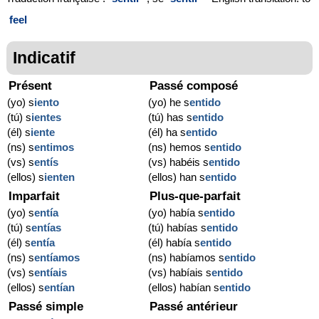
feel
Indicatif
Présent
Passé composé
(yo) s
iento
(yo) he s
entido
(tú) s
ientes
(tú) has s
entido
(él) s
iente
(él) ha s
entido
(ns) s
entimos
(ns) hemos s
entido
(vs) s
entís
(vs) habéis s
entido
(ellos) s
ienten
(ellos) han s
entido
Imparfait
Plus-que-parfait
(yo) s
entía
(yo) había s
entido
(tú) s
entías
(tú) habías s
entido
(él) s
entía
(él) había s
entido
(ns) s
entíamos
(ns) habíamos s
entido
(vs) s
entíais
(vs) habíais s
entido
(ellos) s
entían
(ellos) habían s
entido
Passé simple
Passé antérieur