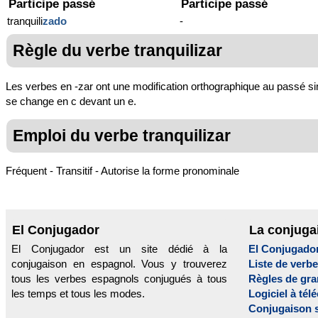
Participe passé
Participe passé
tranquili
zado
-
Règle du verbe tranquilizar
Les verbes en -zar ont une modification orthographique au passé simp
se change en c devant un e.
Emploi du verbe tranquilizar
Fréquent - Transitif - Autorise la forme pronominale
El Conjugador
La conjuga
El Conjugador est un site dédié à la
El Conjugado
conjugaison en espagnol. Vous y trouverez
Liste de verb
tous les verbes espagnols conjugués à tous
Règles de gr
les temps et tous les modes.
Logiciel à tél
Conjugaison 