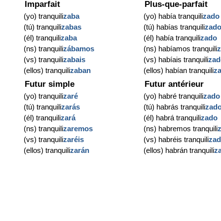
Imparfait
Plus-que-parfait
(yo) tranquili
zaba
(yo) había tranquili
zado
(tú) tranquili
zabas
(tú) habías tranquili
zad
(él) tranquili
zaba
(él) había tranquili
zado
(ns) tranquili
zábamos
(ns) habíamos tranquili
(vs) tranquili
zabais
(vs) habíais tranquili
zad
(ellos) tranquili
zaban
(ellos) habían tranquili
z
Futur simple
Futur antérieur
(yo) tranquili
zaré
(yo) habré tranquili
zado
(tú) tranquili
zarás
(tú) habrás tranquili
zad
(él) tranquili
zará
(él) habrá tranquili
zado
(ns) tranquili
zaremos
(ns) habremos tranquili
(vs) tranquili
zaréis
(vs) habréis tranquili
za
(ellos) tranquili
zarán
(ellos) habrán tranquili
z