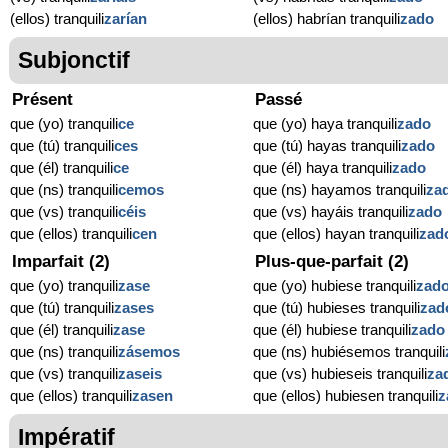
(ellos) tranquili
zarían
(ellos) habrían tranquili
zado
Subjonctif
Présent
Passé
que (yo) tranquili
ce
que (yo) haya tranquili
zado
que (tú) tranquili
ces
que (tú) hayas tranquili
zado
que (él) tranquili
ce
que (él) haya tranquili
zado
que (ns) tranquili
cemos
que (ns) hayamos tranquili
za
que (vs) tranquili
céis
que (vs) hayáis tranquili
zado
que (ellos) tranquili
cen
que (ellos) hayan tranquili
zad
Imparfait (2)
Plus-que-parfait (2)
que (yo) tranquili
zase
que (yo) hubiese tranquili
zad
que (tú) tranquili
zases
que (tú) hubieses tranquili
zad
que (él) tranquili
zase
que (él) hubiese tranquili
zado
que (ns) tranquili
zásemos
que (ns) hubiésemos tranquili
que (vs) tranquili
zaseis
que (vs) hubieseis tranquili
za
que (ellos) tranquili
zasen
que (ellos) hubiesen tranquili
z
Impératif