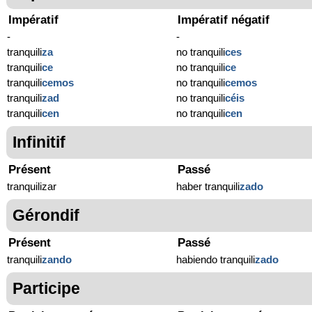
Impératif
Impératif négatif
-
-
tranquili
za
no tranquili
ces
tranquili
ce
no tranquili
ce
tranquili
cemos
no tranquili
cemos
tranquili
zad
no tranquili
céis
tranquili
cen
no tranquili
cen
Infinitif
Présent
Passé
tranquilizar
haber tranquili
zado
Gérondif
Présent
Passé
tranquili
zando
habiendo tranquili
zado
Participe