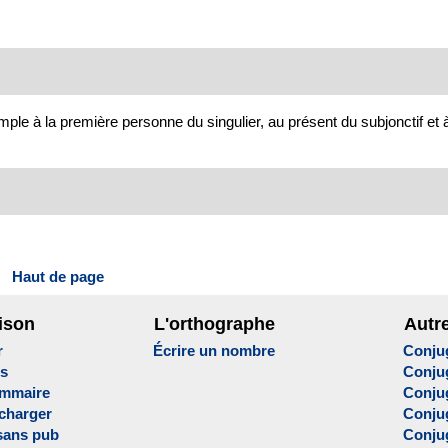
le à la première personne du singulier, au présent du subjonctif et à 
Haut de page
ison
L'orthographe
Autr
r
Écrire un nombre
Conju
es
Conju
ammaire
Conju
écharger
Conjug
sans pub
Conju