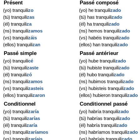
Présent
Passé composé
(yo) tranquili
zo
(yo) he tranquili
zado
(tú) tranquili
zas
(tú) has tranquili
zado
(él) tranquili
za
(él) ha tranquili
zado
(ns) tranquili
zamos
(ns) hemos tranquili
zado
(vs) tranquili
záis
(vs) habéis tranquili
zado
(ellos) tranquili
zan
(ellos) han tranquili
zado
Passé simple
Passé antérieur
(yo) tranquili
cé
(yo) hube tranquili
zado
(tú) tranquili
zaste
(tú) hubiste tranquili
zado
(él) tranquili
zó
(él) hubo tranquili
zado
(ns) tranquili
zamos
(ns) hubimos tranquili
zado
(vs) tranquili
zasteis
(vs) hubisteis tranquili
zado
(ellos) tranquili
zaron
(ellos) hubieron tranquili
zado
Conditionnel
Conditionnel passé
(yo) tranquili
zaría
(yo) habría tranquili
zado
(tú) tranquili
zarías
(tú) habrías tranquili
zado
(él) tranquili
zaría
(él) habría tranquili
zado
(ns) tranquili
zaríamos
(ns) habríamos tranquili
zado
(vs) tranquili
zaríais
(vs) habríais tranquili
zado