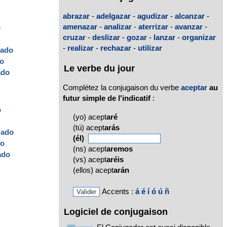
abrazar
-
adelgazar
-
agudizar
-
alcanzar
-
amenazar
-
analizar
-
aterrizar
-
avanzar
-
o
cruzar
-
deslizar
-
gozar
-
lanzar
-
organizar
-
realizar
-
rechazar
-
utilizar
zado
o
Le verbe du jour
ado
Complétez la conjugaison du verbe
aceptar
au
futur simple de l'indicatif
:
o
(yo) acept
aré
(tú) acept
arás
zado
(él)
do
(ns) acept
aremos
ado
(vs) acept
aréis
(ellos) acept
arán
Accents :
á
é
í
ó
ú
ñ
Logiciel de conjugaison