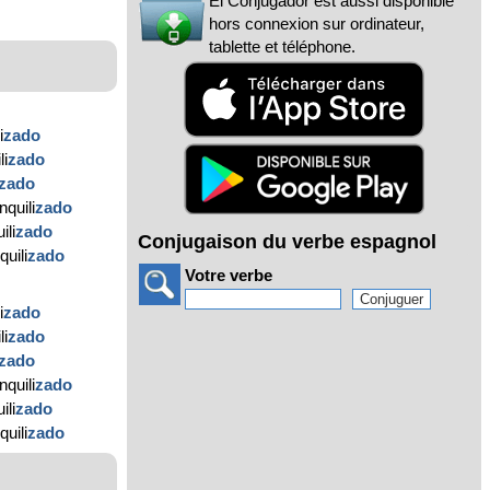
El Conjugador est aussi disponible
hors connexion sur ordinateur,
tablette et téléphone.
i
zado
li
zado
zado
quili
zado
ili
zado
Conjugaison du verbe espagnol
quili
zado
Votre verbe
i
zado
li
zado
zado
quili
zado
ili
zado
quili
zado