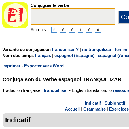
Conjuguer le verbe
Accents :
Variante de conjugaison
tranquilizar ?
|
no tranquilizar
|
fémini
Nom des temps
français
|
espagnol (Espagne)
|
espagnol (Amér
Imprimer
-
Exporter vers Word
Conjugaison du verbe espagnol
TRANQUILIZAR
Traduction française :
tranquilliser
- English translation: to
reassur
Indicatif
|
Subjonctif
|
Accueil
|
Grammaire
|
Exercices
Indicatif