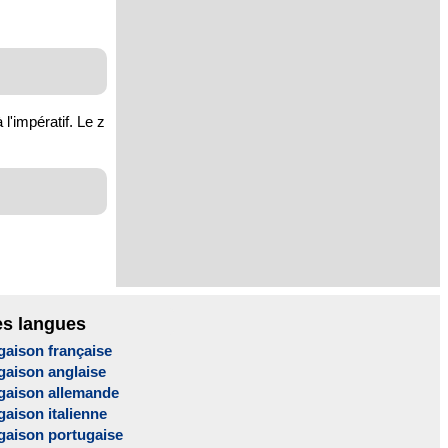
l'impératif. Le z
es langues
gaison française
gaison anglaise
gaison allemande
aison italienne
gaison portugaise