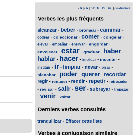
ES
|
FR
|
EN
|
IT
|
PT
|
DE
|
ES-América
Verbes les plus fréquents
beber
caminar
alcanzar
-
-
-
-
bromear
comer
-
-
-
-
coleccionar
congelar
codear
-
-
-
-
engordar
elevar
empañar
enervar
estar
haber
-
-
-
-
envejecer
graduar
hacer
hablar
-
-
-
-
inscribir
implicar
ir
limpiar
-
-
-
nevar
-
-
instituir
pisar
poder
querer
recordar
-
-
-
-
planchar
repetir
regir
-
-
rendir
-
-
renacer
retroceder
ser
salir
-
-
-
-
subrayar
-
revisar
tropezar
venir
-
-
volcar
Derniers verbes consultés
tranquilizar
-
Effacer cette liste
Verbes à conjugaison similaire