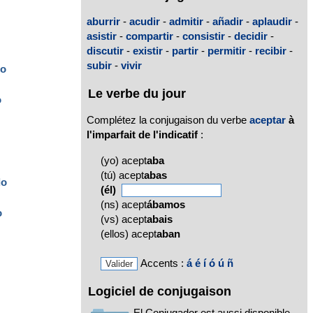
aburrir
-
acudir
-
admitir
-
añadir
-
aplaudir
-
asistir
-
compartir
-
consistir
-
decidir
-
discutir
-
existir
-
partir
-
permitir
-
recibir
-
subir
-
vivir
do
Le verbe du jour
o
Complétez la conjugaison du verbe
aceptar
à
l'imparfait de l'indicatif
:
(yo) acept
aba
(tú) acept
abas
do
(él)
(ns) acept
ábamos
o
(vs) acept
abais
(ellos) acept
aban
Accents :
á
é
í
ó
ú
ñ
Logiciel de conjugaison
El Conjugador est aussi disponible