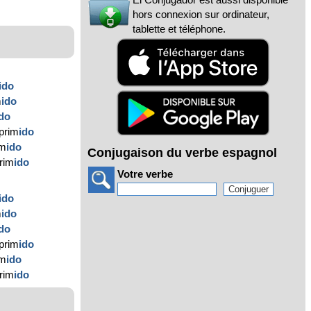
hors connexion sur ordinateur,
tablette et téléphone.
ido
m
ido
ido
prim
ido
im
ido
Conjugaison du verbe espagnol
prim
ido
Votre verbe
ido
m
ido
ido
prim
ido
im
ido
prim
ido