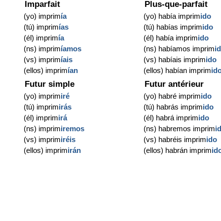
Imparfait
Plus-que-parfait
(yo) imprim
ía
(yo) había imprim
ido
(tú) imprim
ías
(tú) habías imprim
ido
(él) imprim
ía
(él) había imprim
ido
(ns) imprim
íamos
(ns) habíamos imprim
i
(vs) imprim
íais
(vs) habíais imprim
ido
(ellos) imprim
ían
(ellos) habían imprim
id
Futur simple
Futur antérieur
(yo) imprim
iré
(yo) habré imprim
ido
(tú) imprim
irás
(tú) habrás imprim
ido
(él) imprim
irá
(él) habrá imprim
ido
(ns) imprim
iremos
(ns) habremos imprim
i
(vs) imprim
iréis
(vs) habréis imprim
ido
(ellos) imprim
irán
(ellos) habrán imprim
id