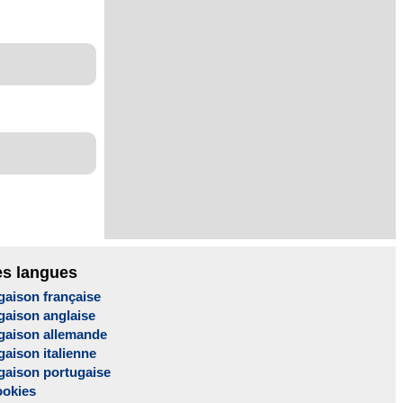
es langues
gaison française
gaison anglaise
gaison allemande
aison italienne
gaison portugaise
ookies