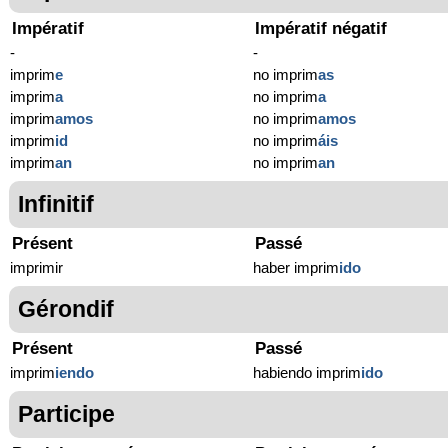
Impératif
Impératif négatif
-
-
imprim
e
no imprim
as
imprim
a
no imprim
a
imprim
amos
no imprim
amos
imprim
id
no imprim
áis
imprim
an
no imprim
an
Infinitif
Présent
Passé
imprimir
haber imprim
ido
Gérondif
Présent
Passé
imprim
iendo
habiendo imprim
ido
Participe