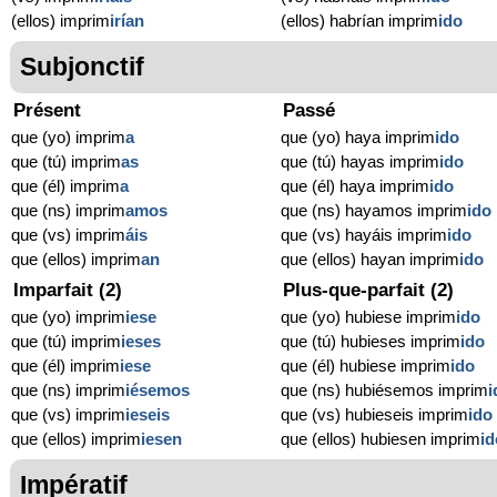
(ellos) imprim
irían
(ellos) habrían imprim
ido
Subjonctif
Présent
Passé
que (yo) imprim
a
que (yo) haya imprim
ido
que (tú) imprim
as
que (tú) hayas imprim
ido
que (él) imprim
a
que (él) haya imprim
ido
que (ns) imprim
amos
que (ns) hayamos imprim
ido
que (vs) imprim
áis
que (vs) hayáis imprim
ido
que (ellos) imprim
an
que (ellos) hayan imprim
ido
Imparfait (2)
Plus-que-parfait (2)
que (yo) imprim
iese
que (yo) hubiese imprim
ido
que (tú) imprim
ieses
que (tú) hubieses imprim
ido
que (él) imprim
iese
que (él) hubiese imprim
ido
que (ns) imprim
iésemos
que (ns) hubiésemos imprim
i
que (vs) imprim
ieseis
que (vs) hubieseis imprim
ido
que (ellos) imprim
iesen
que (ellos) hubiesen imprim
id
Impératif