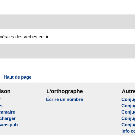
nérales des verbes en -ir.
Haut de page
ison
L'orthographe
Autr
r
Écrire un nombre
Conju
es
Conju
ammaire
Conju
écharger
Conjug
sans pub
Conju
Info c