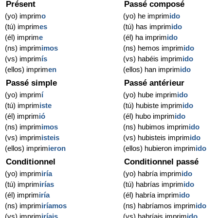
Présent
Passé composé
(yo) imprim
o
(yo) he imprim
ido
(tú) imprim
es
(tú) has imprim
ido
(él) imprim
e
(él) ha imprim
ido
(ns) imprim
imos
(ns) hemos imprim
ido
(vs) imprim
ís
(vs) habéis imprim
ido
(ellos) imprim
en
(ellos) han imprim
ido
Passé simple
Passé antérieur
(yo) imprim
í
(yo) hube imprim
ido
(tú) imprim
iste
(tú) hubiste imprim
ido
(él) imprim
ió
(él) hubo imprim
ido
(ns) imprim
imos
(ns) hubimos imprim
ido
(vs) imprim
isteis
(vs) hubisteis imprim
ido
(ellos) imprim
ieron
(ellos) hubieron imprim
ido
Conditionnel
Conditionnel passé
(yo) imprim
iría
(yo) habría imprim
ido
(tú) imprim
irías
(tú) habrías imprim
ido
(él) imprim
iría
(él) habría imprim
ido
(ns) imprim
iríamos
(ns) habríamos imprim
ido
(vs) imprim
iríais
(vs) habríais imprim
ido