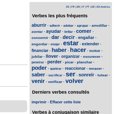
ES
|
FR
|
EN
|
IT
|
PT
|
DE
|
ES-América
Verbes les plus fréquents
aburrir
-
-
-
-
-
arrodillar
adherir
adobar
agrupar
comer
ayudar
-
-
-
-
asentar
brillar
dar
decir
-
-
-
engañar
-
concernir
estar
-
-
-
extender
-
engordar
enojar
hacer
haber
financiar
-
-
-
-
instituir
llover
-
-
organizar
-
-
jubilar
oscurecer
perder
-
-
-
-
picar
planchar
penetrar
poder
-
-
reaccionar
-
-
renacer
quebrar
ser
saber
sonreír
-
-
-
-
-
tutear
sacrificar
volver
venir
-
-
verificar
Derniers verbes consultés
imprimir
-
Effacer cette liste
Verbes à conjugaison similaire