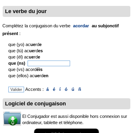
Le verbe du jour
Complétez la conjugaison du verbe
acordar
au subjonctif
présent
:
que (yo) ac
ue
rd
e
que (tú) ac
ue
rd
es
que (él) ac
ue
rd
e
que (ns)
que (vs) acord
éis
que (ellos) ac
ue
rd
en
Accents :
á
é
í
ó
ú
ñ
Logiciel de conjugaison
El Conjugador est aussi disponible hors connexion sur
ordinateur, tablette et téléphone.