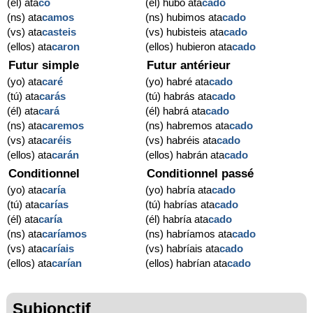
(él) ata
có
(él) hubo ata
cado
(ns) ata
camos
(ns) hubimos ata
cado
(vs) ata
casteis
(vs) hubisteis ata
cado
(ellos) ata
caron
(ellos) hubieron ata
cado
Futur simple
Futur antérieur
(yo) ata
caré
(yo) habré ata
cado
(tú) ata
carás
(tú) habrás ata
cado
(él) ata
cará
(él) habrá ata
cado
(ns) ata
caremos
(ns) habremos ata
cado
(vs) ata
caréis
(vs) habréis ata
cado
(ellos) ata
carán
(ellos) habrán ata
cado
Conditionnel
Conditionnel passé
(yo) ata
caría
(yo) habría ata
cado
(tú) ata
carías
(tú) habrías ata
cado
(él) ata
caría
(él) habría ata
cado
(ns) ata
caríamos
(ns) habríamos ata
cado
(vs) ata
caríais
(vs) habríais ata
cado
(ellos) ata
carían
(ellos) habrían ata
cado
Subjonctif