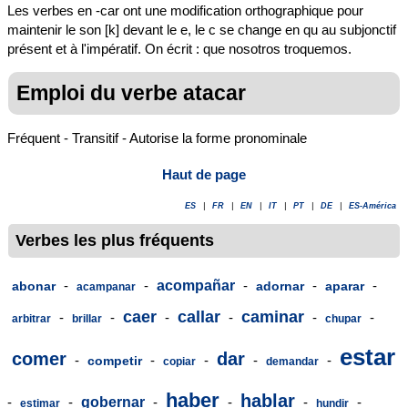
Les verbes en -car ont une modification orthographique pour
maintenir le son [k] devant le e, le c se change en qu au subjonctif
présent et à l'impératif. On écrit : que nosotros troquemos.
Emploi du verbe atacar
Fréquent - Transitif - Autorise la forme pronominale
Haut de page
ES
|
FR
|
EN
|
IT
|
PT
|
DE
|
ES-América
Verbes les plus fréquents
-
-
acompañar
-
-
-
abonar
adornar
aparar
acampanar
caer
callar
caminar
-
-
-
-
-
-
arbitrar
brillar
chupar
estar
comer
dar
-
-
-
-
-
competir
copiar
demandar
haber
hablar
-
-
gobernar
-
-
-
-
estimar
hundir