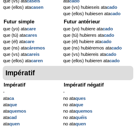
que (vs) ata
caseis
ata
cado
que (ellos) ata
casen
que (vs) hubieseis ata
cado
que (ellos) hubiesen ata
cado
Futur simple
Futur antérieur
que (yo) ata
care
que (yo) hubiere ata
cado
que (tú) ata
cares
que (tú) hubieres ata
cado
que (él) ata
care
que (él) hubiere ata
cado
que (ns) ata
cáremos
que (ns) hubiéremos ata
cado
que (vs) ata
careis
que (vs) hubiereis ata
cado
que (ellos) ata
caren
que (ellos) hubieren ata
cado
Impératif
Impératif
Impératif négatif
-
-
ata
ca
no ata
ques
ata
que
no ata
que
ata
quemos
no ata
quemos
ata
cad
no ata
quéis
ata
quen
no ata
quen