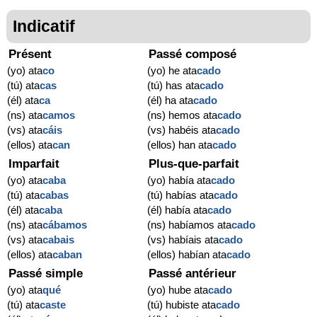
Indicatif
Présent
Passé composé
(yo) ata
co
(yo) he ata
cado
(tú) ata
cas
(tú) has ata
cado
(él) ata
ca
(él) ha ata
cado
(ns) ata
camos
(ns) hemos ata
cado
(vs) ata
cáis
(vs) habéis ata
cado
(ellos) ata
can
(ellos) han ata
cado
Imparfait
Plus-que-parfait
(yo) ata
caba
(yo) había ata
cado
(tú) ata
cabas
(tú) habías ata
cado
(él) ata
caba
(él) había ata
cado
(ns) ata
cábamos
(ns) habíamos ata
cado
(vs) ata
cabais
(vs) habíais ata
cado
(ellos) ata
caban
(ellos) habían ata
cado
Passé simple
Passé antérieur
(yo) ata
qué
(yo) hube ata
cado
(tú) ata
caste
(tú) hubiste ata
cado