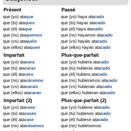
Présent
Passé
que (yo) ata
que
que (yo) haya ata
cado
que (tú) ata
ques
que (tú) hayas ata
cado
que (él) ata
que
que (él) haya ata
cado
que (ns) ata
quemos
que (ns) hayamos ata
cado
que (vs) ata
quéis
que (vs) hayáis ata
cado
que (ellos) ata
quen
que (ellos) hayan ata
cado
Imparfait
Plus-que-parfait
que (yo) ata
cara
que (yo) hubiera ata
cado
que (tú) ata
caras
que (tú) hubieras ata
cado
que (él) ata
cara
que (él) hubiera ata
cado
que (ns) ata
cáramos
que (ns) hubiéramos ata
cado
que (vs) ata
carais
que (vs) hubierais ata
cado
que (ellos) ata
caran
que (ellos) hubieran ata
cado
Imparfait (2)
Plus-que-parfait (2)
que (yo) ata
case
que (yo) hubiese ata
cado
que (tú) ata
cases
que (tú) hubieses ata
cado
que (él) ata
case
que (él) hubiese ata
cado
que (ns) ata
cásemos
que (ns) hubiésemos