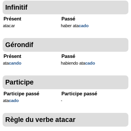
Infinitif
Présent
Passé
atacar
haber ata
cado
Gérondif
Présent
Passé
ata
cando
habiendo ata
cado
Participe
Participe passé
Participe passé
ata
cado
-
Règle du verbe atacar