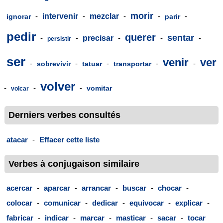
morir
-
intervenir
-
mezclar
-
-
-
ignorar
parir
pedir
querer
sentar
-
-
precisar
-
-
-
persistir
ser
venir
ver
-
-
-
-
-
sobrevivir
tatuar
transportar
volver
-
-
-
vomitar
volcar
Derniers verbes consultés
atacar
-
Effacer cette liste
Verbes à conjugaison similaire
acercar
-
aparcar
-
arrancar
-
buscar
-
chocar
-
colocar
-
comunicar
-
dedicar
-
equivocar
-
explicar
-
fabricar
-
indicar
-
marcar
-
masticar
-
sacar
-
tocar