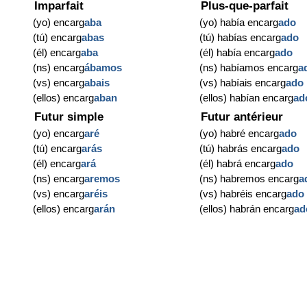
Imparfait
Plus-que-parfait
(yo) encarg
aba
(yo) había encarg
ado
(tú) encarg
abas
(tú) habías encarg
ado
(él) encarg
aba
(él) había encarg
ado
(ns) encarg
ábamos
(ns) habíamos encarg
a
(vs) encarg
abais
(vs) habíais encarg
ado
(ellos) encarg
aban
(ellos) habían encarg
ad
Futur simple
Futur antérieur
(yo) encarg
aré
(yo) habré encarg
ado
(tú) encarg
arás
(tú) habrás encarg
ado
(él) encarg
ará
(él) habrá encarg
ado
(ns) encarg
aremos
(ns) habremos encarg
a
(vs) encarg
aréis
(vs) habréis encarg
ado
(ellos) encarg
arán
(ellos) habrán encarg
ad