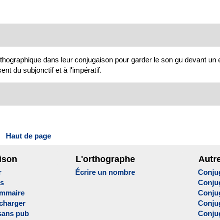
rthographique dans leur conjugaison pour garder le son gu devant un 
t du subjonctif et à l'impératif.
Haut de page
ison
L'orthographe
Autr
r
Écrire un nombre
Conju
es
Conju
ammaire
Conju
écharger
Conjug
sans pub
Conju