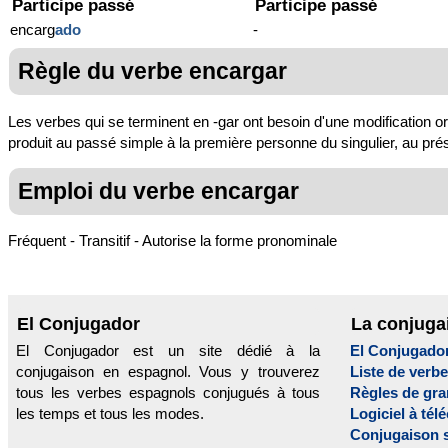
Participe passé
Participe passé
encarg
ado
-
Règle du verbe encargar
Les verbes qui se terminent en -gar ont besoin d'une modification o
produit au passé simple à la première personne du singulier, au présen
Emploi du verbe encargar
Fréquent - Transitif - Autorise la forme pronominale
El Conjugador
La conjuga
El Conjugador est un site dédié à la
El Conjugado
conjugaison en espagnol. Vous y trouverez
Liste de verb
tous les verbes espagnols conjugués à tous
Règles de gr
les temps et tous les modes.
Logiciel à tél
Conjugaison 