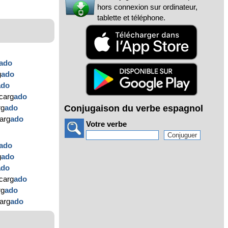
hors connexion sur ordinateur,
tablette et téléphone.
ado
g
ado
ado
carg
ado
Conjugaison du verbe espagnol
rg
ado
carg
ado
Votre verbe
ado
g
ado
ado
carg
ado
rg
ado
carg
ado