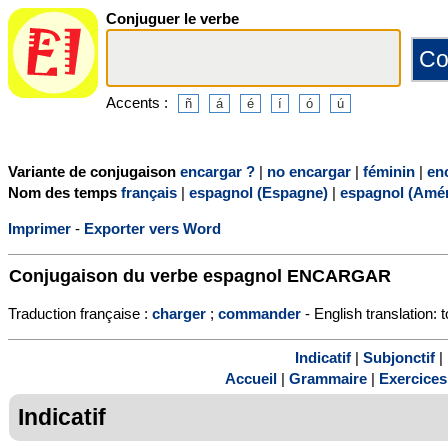
Conjuguer le verbe
Accents :
Variante de conjugaison
encargar ?
|
no encargar
|
féminin
|
en
Nom des temps
français
|
espagnol (Espagne)
|
espagnol (Amér
Imprimer
-
Exporter vers Word
Conjugaison du verbe espagnol
ENCARGAR
Traduction française :
charger
;
commander
- English translation: 
Indicatif
|
Subjonctif
|
Accueil
|
Grammaire
|
Exercices
Indicatif