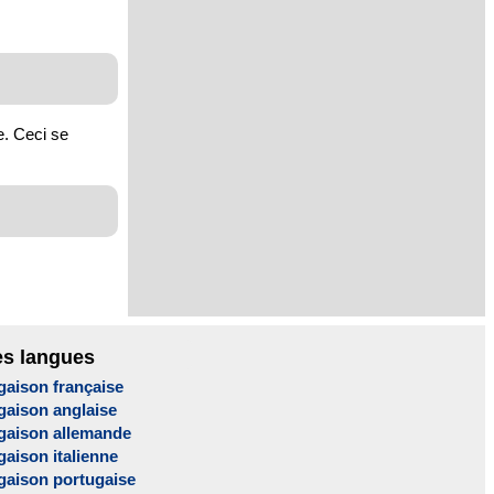
e. Ceci se
es langues
gaison française
gaison anglaise
gaison allemande
aison italienne
gaison portugaise