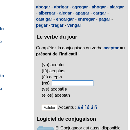
abogar
-
abrigar
-
agregar
-
ahogar
-
alargar
-
albergar
-
alegar
-
apagar
-
cargar
-
castigar
-
encargar
-
entregar
-
pagar
-
pegar
-
tragar
-
vengar
do
Le verbe du jour
o
Complétez la conjugaison du verbe
aceptar
au
présent de l'indicatif
:
(yo) acept
o
(tú) acept
as
do
(él) acept
a
(ns)
o
(vs) acept
áis
(ellos) acept
an
Accents :
á
é
í
ó
ú
ñ
Logiciel de conjugaison
El Conjugador est aussi disponible