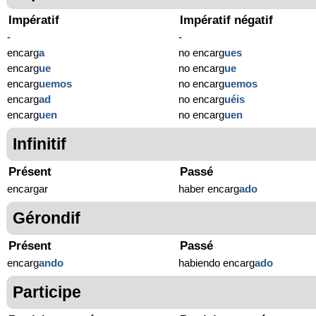
Impératif
Impératif négatif
-
-
encarg
a
no encarg
ues
encarg
ue
no encarg
ue
encarg
uemos
no encarg
uemos
encarg
ad
no encarg
uéis
encarg
uen
no encarg
uen
Infinitif
Présent
Passé
encargar
haber encarg
ado
Gérondif
Présent
Passé
encarg
ando
habiendo encarg
ado
Participe