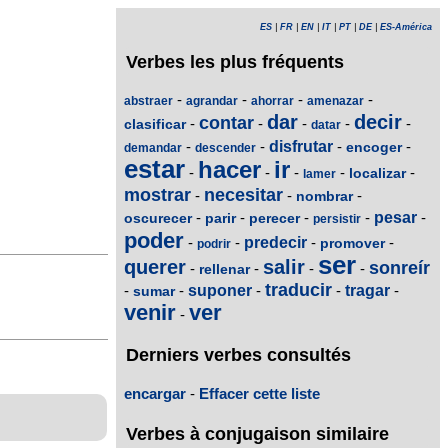
ES
|
FR
|
EN
|
IT
|
PT
|
DE
|
ES-América
Verbes les plus fréquents
-
-
-
-
abstraer
agrandar
ahorrar
amenazar
dar
decir
contar
-
-
-
-
-
clasificar
datar
-
-
disfrutar
-
-
encoger
demandar
descender
estar
hacer
ir
-
-
-
-
-
localizar
lamer
mostrar
necesitar
-
-
-
nombrar
-
-
-
-
pesar
-
oscurecer
parir
perecer
persistir
poder
-
-
predecir
-
-
promover
podrir
ser
querer
salir
sonreír
-
-
-
-
rellenar
traducir
-
-
suponer
-
-
tragar
-
sumar
venir
ver
-
Derniers verbes consultés
encargar
-
Effacer cette liste
Verbes à conjugaison similaire