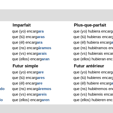
Imparfait
Plus-que-parfait
que (yo) encarg
ara
que (yo) hubiera encarg
que (tú) encarg
aras
que (tú) hubieras encar
que (él) encarg
ara
que (él) hubiera encarg
que (ns) encarg
áramos
que (ns) hubiéramos en
que (vs) encarg
arais
que (vs) hubierais enca
que (ellos) encarg
aran
que (ellos) hubieran en
Futur simple
Futur antérieur
que (yo) encarg
are
que (yo) hubiere encarg
que (tú) encarg
ares
que (tú) hubieres encar
que (él) encarg
are
que (él) hubiere encarg
ado
que (ns) encarg
áremos
que (ns) hubiéremos en
o
que (vs) encarg
areis
que (vs) hubiereis enca
do
que (ellos) encarg
aren
que (ellos) hubieren en