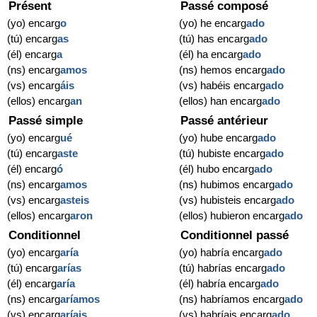
Présent
Passé composé
(yo) encarg
o
(yo) he encarg
ado
(tú) encarg
as
(tú) has encarg
ado
(él) encarg
a
(él) ha encarg
ado
(ns) encarg
amos
(ns) hemos encarg
ado
(vs) encarg
áis
(vs) habéis encarg
ado
(ellos) encarg
an
(ellos) han encarg
ado
Passé simple
Passé antérieur
(yo) encarg
ué
(yo) hube encarg
ado
(tú) encarg
aste
(tú) hubiste encarg
ado
(él) encarg
ó
(él) hubo encarg
ado
(ns) encarg
amos
(ns) hubimos encarg
ado
(vs) encarg
asteis
(vs) hubisteis encarg
ado
(ellos) encarg
aron
(ellos) hubieron encarg
ado
Conditionnel
Conditionnel passé
(yo) encarg
aría
(yo) habría encarg
ado
(tú) encarg
arías
(tú) habrías encarg
ado
(él) encarg
aría
(él) habría encarg
ado
(ns) encarg
aríamos
(ns) habríamos encarg
ado
(vs) encarg
aríais
(vs) habríais encarg
ado