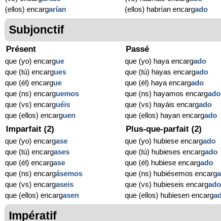
(ellos) encarg
arían
(ellos) habrían encarg
ado
Subjonctif
Présent
Passé
que (yo) encarg
ue
que (yo) haya encarg
ado
que (tú) encarg
ues
que (tú) hayas encarg
ado
que (él) encarg
ue
que (él) haya encarg
ado
que (ns) encarg
uemos
que (ns) hayamos encarg
ado
que (vs) encarg
uéis
que (vs) hayáis encarg
ado
que (ellos) encarg
uen
que (ellos) hayan encarg
ado
Imparfait (2)
Plus-que-parfait (2)
que (yo) encarg
ase
que (yo) hubiese encarg
ado
que (tú) encarg
ases
que (tú) hubieses encarg
ado
que (él) encarg
ase
que (él) hubiese encarg
ado
que (ns) encarg
ásemos
que (ns) hubiésemos encarg
que (vs) encarg
aseis
que (vs) hubieseis encarg
ad
que (ellos) encarg
asen
que (ellos) hubiesen encarg
a
Impératif