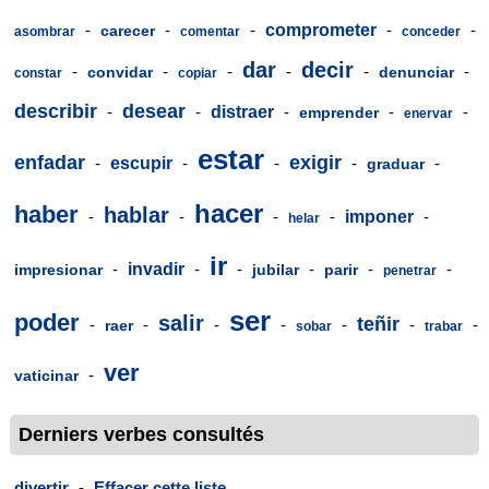
-
-
-
comprometer
-
-
carecer
asombrar
comentar
conceder
dar
decir
-
-
-
-
-
-
convidar
denunciar
constar
copiar
describir
desear
-
-
distraer
-
-
-
emprender
enervar
estar
enfadar
exigir
-
escupir
-
-
-
-
graduar
hacer
haber
hablar
-
-
-
-
imponer
-
helar
ir
-
invadir
-
-
-
-
-
impresionar
jubilar
parir
penetrar
ser
poder
salir
teñir
-
-
-
-
-
-
-
raer
sobar
trabar
ver
-
vaticinar
Derniers verbes consultés
divertir
-
Effacer cette liste