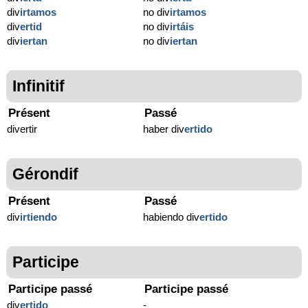
div
irtamos
no div
irtamos
div
ertid
no div
irtáis
div
iertan
no div
iertan
Infinitif
Présent
Passé
divertir
haber div
ertido
Gérondif
Présent
Passé
div
irtiendo
habiendo div
ertido
Participe
Participe passé
Participe passé
div
ertido
-