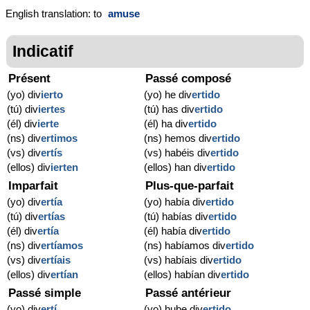
English translation: to
amuse
Indicatif
Présent
Passé composé
(yo) div
ierto
(yo) he div
ertido
(tú) div
iertes
(tú) has div
ertido
(él) div
ierte
(él) ha div
ertido
(ns) div
ertimos
(ns) hemos div
ertido
(vs) div
ertís
(vs) habéis div
ertido
(ellos) div
ierten
(ellos) han div
ertido
Imparfait
Plus-que-parfait
(yo) div
ertía
(yo) había div
ertido
(tú) div
ertías
(tú) habías div
ertido
(él) div
ertía
(él) había div
ertido
(ns) div
ertíamos
(ns) habíamos div
ertido
(vs) div
ertíais
(vs) habíais div
ertido
(ellos) div
ertían
(ellos) habían div
ertido
Passé simple
Passé antérieur
(yo) div
ertí
(yo) hube div
ertido