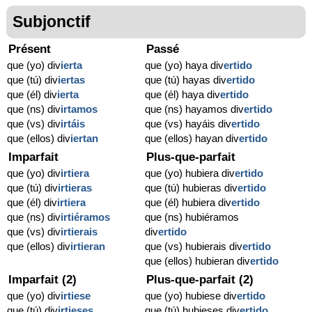
Subjonctif
Présent
Passé
que (yo) div
ierta
que (yo) haya div
ertido
que (tú) div
iertas
que (tú) hayas div
ertido
que (él) div
ierta
que (él) haya div
ertido
que (ns) div
irtamos
que (ns) hayamos div
ertido
que (vs) div
irtáis
que (vs) hayáis div
ertido
que (ellos) div
iertan
que (ellos) hayan div
ertido
Imparfait
Plus-que-parfait
que (yo) div
irtiera
que (yo) hubiera div
ertido
que (tú) div
irtieras
que (tú) hubieras div
ertido
que (él) div
irtiera
que (él) hubiera div
ertido
que (ns) div
irtiéramos
que (ns) hubiéramos
que (vs) div
irtierais
div
ertido
que (ellos) div
irtieran
que (vs) hubierais div
ertido
que (ellos) hubieran div
ertido
Imparfait (2)
Plus-que-parfait (2)
que (yo) div
irtiese
que (yo) hubiese div
ertido
que (tú) div
irtieses
que (tú) hubieses div
ertido