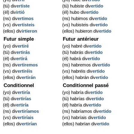
(tú) div
ertiste
(tú) hubiste div
ertido
(él) div
irtió
(él) hubo div
ertido
(ns) div
ertimos
(ns) hubimos div
ertido
(vs) div
ertisteis
(vs) hubisteis div
ertido
(ellos) div
irtieron
(ellos) hubieron div
ertido
Futur simple
Futur antérieur
(yo) div
ertiré
(yo) habré div
ertido
(tú) div
ertirás
(tú) habrás div
ertido
(él) div
ertirá
(él) habrá div
ertido
(ns) div
ertiremos
(ns) habremos div
ertido
(vs) div
ertiréis
(vs) habréis div
ertido
(ellos) div
ertirán
(ellos) habrán div
ertido
Conditionnel
Conditionnel passé
(yo) div
ertiría
(yo) habría div
ertido
(tú) div
ertirías
(tú) habrías div
ertido
(él) div
ertiría
(él) habría div
ertido
(ns) div
ertiríamos
(ns) habríamos div
ertido
(vs) div
ertiríais
(vs) habríais div
ertido
(ellos) div
ertirían
(ellos) habrían div
ertido