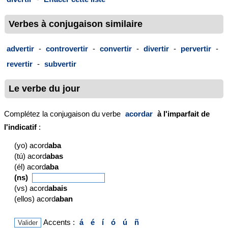
Verbes à conjugaison similaire
advertir
-
controvertir
-
convertir
-
divertir
-
pervertir
-
revertir
-
subvertir
Le verbe du jour
Complétez la conjugaison du verbe
acordar
à l'imparfait de
l'indicatif
:
(yo) acord
aba
(tú) acord
abas
(él) acord
aba
(ns)
(vs) acord
abais
(ellos) acord
aban
Accents :
á
é
í
ó
ú
ñ