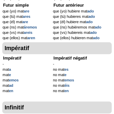
Futur simple
Futur antérieur
que (yo) mat
are
que (yo) hubiere mat
ado
que (tú) mat
ares
que (tú) hubieres mat
ado
que (él) mat
are
que (él) hubiere mat
ado
que (ns) mat
áremos
que (ns) hubiéremos mat
ado
que (vs) mat
areis
que (vs) hubiereis mat
ado
que (ellos) mat
aren
que (ellos) hubieren mat
ado
Impératif
Impératif
Impératif négatif
-
-
mat
a
no mat
es
mat
e
no mat
e
mat
emos
no mat
emos
mat
ad
no mat
éis
mat
en
no mat
en
Infinitif