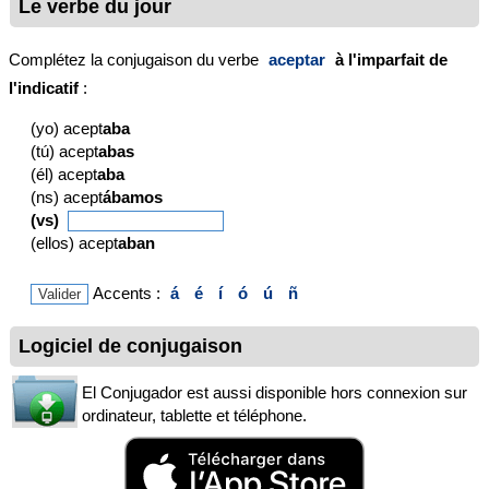
Le verbe du jour
Complétez la conjugaison du verbe
aceptar
à l'imparfait de
l'indicatif
:
(yo) acept
aba
(tú) acept
abas
(él) acept
aba
(ns) acept
ábamos
(vs)
(ellos) acept
aban
Accents :
á
é
í
ó
ú
ñ
Logiciel de conjugaison
El Conjugador est aussi disponible hors connexion sur
ordinateur, tablette et téléphone.