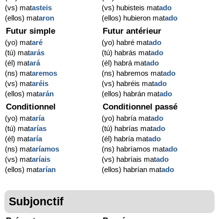
(vs) mat
asteis
(vs) hubisteis mat
ado
(ellos) mat
aron
(ellos) hubieron mat
ado
Futur simple
Futur antérieur
(yo) mat
aré
(yo) habré mat
ado
(tú) mat
arás
(tú) habrás mat
ado
(él) mat
ará
(él) habrá mat
ado
(ns) mat
aremos
(ns) habremos mat
ado
(vs) mat
aréis
(vs) habréis mat
ado
(ellos) mat
arán
(ellos) habrán mat
ado
Conditionnel
Conditionnel passé
(yo) mat
aría
(yo) habría mat
ado
(tú) mat
arías
(tú) habrías mat
ado
(él) mat
aría
(él) habría mat
ado
(ns) mat
aríamos
(ns) habríamos mat
ado
(vs) mat
aríais
(vs) habríais mat
ado
(ellos) mat
arían
(ellos) habrían mat
ado
Subjonctif