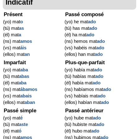
Indicatif
Présent
Passé composé
(yo) mat
o
(yo) he mat
ado
(tú) mat
as
(tú) has mat
ado
(él) mat
a
(él) ha mat
ado
(ns) mat
amos
(ns) hemos mat
ado
(vs) mat
áis
(vs) habéis mat
ado
(ellos) mat
an
(ellos) han mat
ado
Imparfait
Plus-que-parfait
(yo) mat
aba
(yo) había mat
ado
(tú) mat
abas
(tú) habías mat
ado
(él) mat
aba
(él) había mat
ado
(ns) mat
ábamos
(ns) habíamos mat
ado
(vs) mat
abais
(vs) habíais mat
ado
(ellos) mat
aban
(ellos) habían mat
ado
Passé simple
Passé antérieur
(yo) mat
é
(yo) hube mat
ado
(tú) mat
aste
(tú) hubiste mat
ado
(él) mat
ó
(él) hubo mat
ado
(ns) mat
amos
(ns) hubimos mat
ado