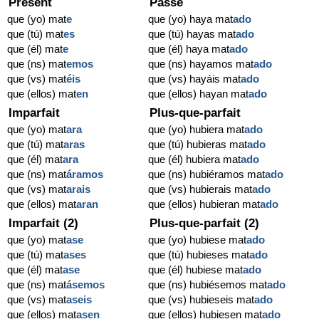
Présent
Passé
que (yo) mat
e
que (yo) haya mat
ado
que (tú) mat
es
que (tú) hayas mat
ado
que (él) mat
e
que (él) haya mat
ado
que (ns) mat
emos
que (ns) hayamos mat
ado
que (vs) mat
éis
que (vs) hayáis mat
ado
que (ellos) mat
en
que (ellos) hayan mat
ado
Imparfait
Plus-que-parfait
que (yo) mat
ara
que (yo) hubiera mat
ado
que (tú) mat
aras
que (tú) hubieras mat
ado
que (él) mat
ara
que (él) hubiera mat
ado
que (ns) mat
áramos
que (ns) hubiéramos mat
ado
que (vs) mat
arais
que (vs) hubierais mat
ado
que (ellos) mat
aran
que (ellos) hubieran mat
ado
Imparfait (2)
Plus-que-parfait (2)
que (yo) mat
ase
que (yo) hubiese mat
ado
que (tú) mat
ases
que (tú) hubieses mat
ado
que (él) mat
ase
que (él) hubiese mat
ado
que (ns) mat
ásemos
que (ns) hubiésemos mat
ado
que (vs) mat
aseis
que (vs) hubieseis mat
ado
que (ellos) mat
asen
que (ellos) hubiesen mat
ado