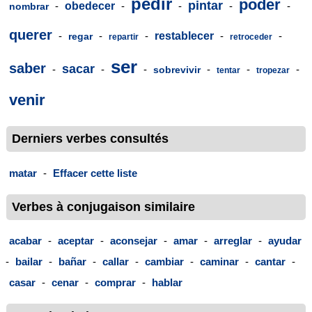
pedir
poder
pintar
-
obedecer
-
-
-
-
nombrar
querer
-
-
-
restablecer
-
-
regar
repartir
retroceder
ser
saber
sacar
-
-
-
-
-
-
sobrevivir
tentar
tropezar
venir
Derniers verbes consultés
matar
-
Effacer cette liste
Verbes à conjugaison similaire
acabar
-
aceptar
-
aconsejar
-
amar
-
arreglar
-
ayudar
-
bailar
-
bañar
-
callar
-
cambiar
-
caminar
-
cantar
-
casar
-
cenar
-
comprar
-
hablar