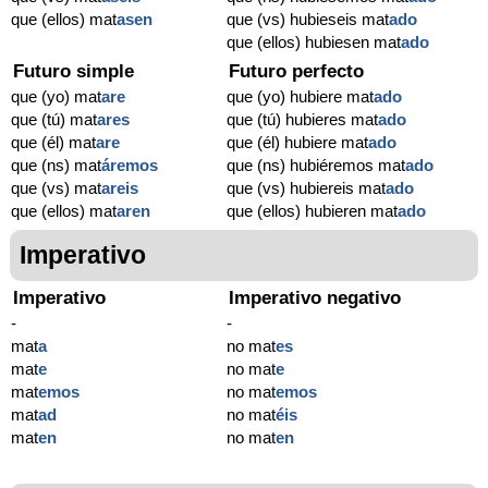
que (ellos) mat
asen
que (vs) hubieseis mat
ado
que (ellos) hubiesen mat
ado
Futuro simple
Futuro perfecto
que (yo) mat
are
que (yo) hubiere mat
ado
que (tú) mat
ares
que (tú) hubieres mat
ado
que (él) mat
are
que (él) hubiere mat
ado
que (ns) mat
áremos
que (ns) hubiéremos mat
ado
que (vs) mat
areis
que (vs) hubiereis mat
ado
que (ellos) mat
aren
que (ellos) hubieren mat
ado
Imperativo
Imperativo
Imperativo negativo
-
-
mat
a
no mat
es
mat
e
no mat
e
mat
emos
no mat
emos
mat
ad
no mat
éis
mat
en
no mat
en