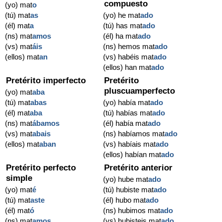
compuesto
(yo) mat
o
(tú) mat
as
(yo) he mat
ado
(él) mat
a
(tú) has mat
ado
(ns) mat
amos
(él) ha mat
ado
(vs) mat
áis
(ns) hemos mat
ado
(ellos) mat
an
(vs) habéis mat
ado
(ellos) han mat
ado
Pretérito imperfecto
Pretérito
pluscuamperfecto
(yo) mat
aba
(tú) mat
abas
(yo) había mat
ado
(él) mat
aba
(tú) habías mat
ado
(ns) mat
ábamos
(él) había mat
ado
(vs) mat
abais
(ns) habíamos mat
ado
(ellos) mat
aban
(vs) habíais mat
ado
(ellos) habían mat
ado
Pretérito perfecto
Pretérito anterior
simple
(yo) hube mat
ado
(yo) mat
é
(tú) hubiste mat
ado
(tú) mat
aste
(él) hubo mat
ado
(él) mat
ó
(ns) hubimos mat
ado
(ns) mat
amos
(vs) hubisteis mat
ado