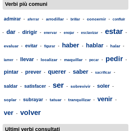
Verbi più comuni
admirar
-
-
-
-
-
arrodillar
concernir
aferrar
brillar
confluir
estar
dar
dirigir
-
-
-
-
-
-
-
enervar
enojar
esclavizar
haber
hablar
-
evitar
-
-
-
-
-
evaluar
halar
figurar
pedir
llevar
-
-
-
-
-
-
localizar
maquillar
lamer
pecar
querer
saber
pintar
prever
-
-
-
-
-
sacrificar
ser
soler
saldar
-
satisfacer
-
-
-
-
sobrevivir
venir
-
subrayar
-
-
-
-
soplar
tatuar
tranquilizar
volver
ver
-
Ultimi verbi consultati