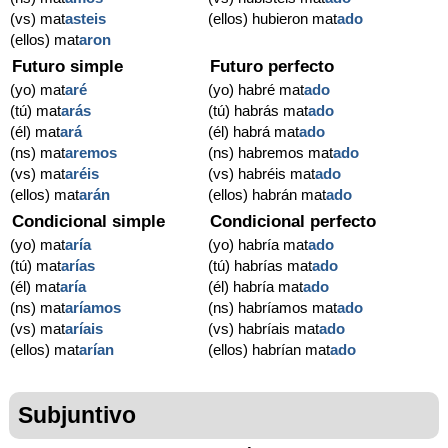
(vs) mat
asteis
(ellos) hubieron mat
ado
(ellos) mat
aron
Futuro simple
Futuro perfecto
(yo) mat
aré
(yo) habré mat
ado
(tú) mat
arás
(tú) habrás mat
ado
(él) mat
ará
(él) habrá mat
ado
(ns) mat
aremos
(ns) habremos mat
ado
(vs) mat
aréis
(vs) habréis mat
ado
(ellos) mat
arán
(ellos) habrán mat
ado
Condicional simple
Condicional perfecto
(yo) mat
aría
(yo) habría mat
ado
(tú) mat
arías
(tú) habrías mat
ado
(él) mat
aría
(él) habría mat
ado
(ns) mat
aríamos
(ns) habríamos mat
ado
(vs) mat
aríais
(vs) habríais mat
ado
(ellos) mat
arían
(ellos) habrían mat
ado
Subjuntivo