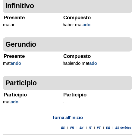
Infinitivo
Presente
Compuesto
matar
haber mat
ado
Gerundio
Presente
Compuesto
mat
ando
habiendo mat
ado
Participio
Participio
Participio
mat
ado
-
Torna all'inizio
ES
|
FR
|
EN
|
IT
|
PT
|
DE
|
ES-América