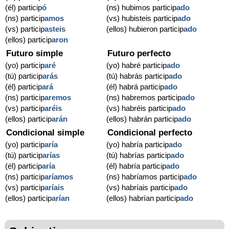
(él) particip
ó
(ns) hubimos particip
ado
(ns) particip
amos
(vs) hubisteis particip
ado
(vs) particip
asteis
(ellos) hubieron particip
ado
(ellos) particip
aron
Futuro simple
Futuro perfecto
(yo) particip
aré
(yo) habré particip
ado
(tú) particip
arás
(tú) habrás particip
ado
(él) particip
ará
(él) habrá particip
ado
(ns) particip
aremos
(ns) habremos particip
ado
(vs) particip
aréis
(vs) habréis particip
ado
(ellos) particip
arán
(ellos) habrán particip
ado
Condicional simple
Condicional perfecto
(yo) particip
aría
(yo) habría particip
ado
(tú) particip
arías
(tú) habrías particip
ado
(él) particip
aría
(él) habría particip
ado
(ns) particip
aríamos
(ns) habríamos particip
ado
(vs) particip
aríais
(vs) habríais particip
ado
(ellos) particip
arían
(ellos) habrían particip
ado