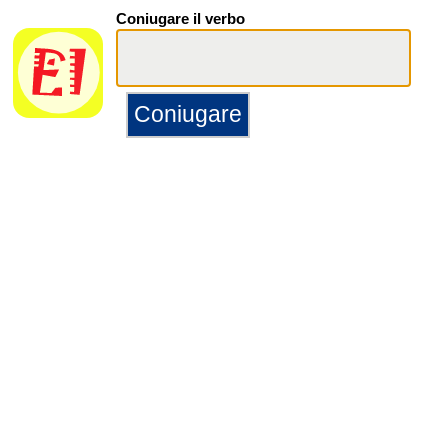
Coniugare il verbo