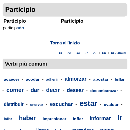
Participio
Participio
Participio
particip
ado
-
Torna all'inizio
ES
|
FR
|
EN
|
IT
|
PT
|
DE
|
ES-América
Verbi più comuni
almorzar
-
-
-
-
-
acaecer
acodar
apostar
adherir
brillar
comer
dar
decir
desear
-
-
-
-
-
-
desembarazar
estar
escuchar
distribuir
-
-
-
-
-
evaluar
enervar
ir
haber
informar
-
-
-
-
-
-
impresionar
inflar
fallar