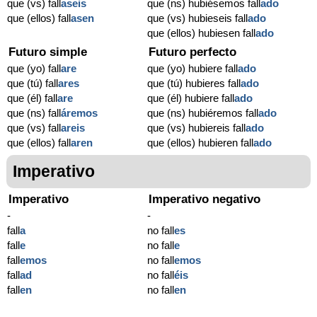
que (vs) fall
aseis
que (ns) hubiésemos fall
ado
que (ellos) fall
asen
que (vs) hubieseis fall
ado
que (ellos) hubiesen fall
ado
Futuro simple
Futuro perfecto
que (yo) fall
are
que (yo) hubiere fall
ado
que (tú) fall
ares
que (tú) hubieres fall
ado
que (él) fall
are
que (él) hubiere fall
ado
que (ns) fall
áremos
que (ns) hubiéremos fall
ado
que (vs) fall
areis
que (vs) hubiereis fall
ado
que (ellos) fall
aren
que (ellos) hubieren fall
ado
Imperativo
Imperativo
Imperativo negativo
-
-
fall
a
no fall
es
fall
e
no fall
e
fall
emos
no fall
emos
fall
ad
no fall
éis
fall
en
no fall
en