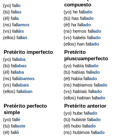
compuesto
(yo) fall
o
(tú) fall
as
(yo) he fall
ado
(él) fall
a
(tú) has fall
ado
(ns) fall
amos
(él) ha fall
ado
(vs) fall
áis
(ns) hemos fall
ado
(ellos) fall
an
(vs) habéis fall
ado
(ellos) han fall
ado
Pretérito imperfecto
Pretérito
pluscuamperfecto
(yo) fall
aba
(tú) fall
abas
(yo) había fall
ado
(él) fall
aba
(tú) habías fall
ado
(ns) fall
ábamos
(él) había fall
ado
(vs) fall
abais
(ns) habíamos fall
ado
(ellos) fall
aban
(vs) habíais fall
ado
(ellos) habían fall
ado
Pretérito perfecto
Pretérito anterior
simple
(yo) hube fall
ado
(yo) fall
é
(tú) hubiste fall
ado
(tú) fall
aste
(él) hubo fall
ado
(él) fall
ó
(ns) hubimos fall
ado