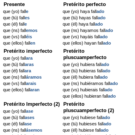
Presente
Pretérito perfecto
que (yo) fall
e
que (yo) haya fall
ado
que (tú) fall
es
que (tú) hayas fall
ado
que (él) fall
e
que (él) haya fall
ado
que (ns) fall
emos
que (ns) hayamos fall
ado
que (vs) fall
éis
que (vs) hayáis fall
ado
que (ellos) fall
en
que (ellos) hayan fall
ado
Pretérito imperfecto
Pretérito
pluscuamperfecto
que (yo) fall
ara
que (tú) fall
aras
que (yo) hubiera fall
ado
que (él) fall
ara
que (tú) hubieras fall
ado
que (ns) fall
áramos
que (él) hubiera fall
ado
que (vs) fall
arais
que (ns) hubiéramos fall
ado
que (ellos) fall
aran
que (vs) hubierais fall
ado
que (ellos) hubieran fall
ado
Pretérito Imperfecto (2)
Pretérito
pluscuamperfecto (2)
que (yo) fall
ase
que (tú) fall
ases
que (yo) hubiese fall
ado
que (él) fall
ase
que (tú) hubieses fall
ado
que (ns) fall
ásemos
que (él) hubiese fall
ado