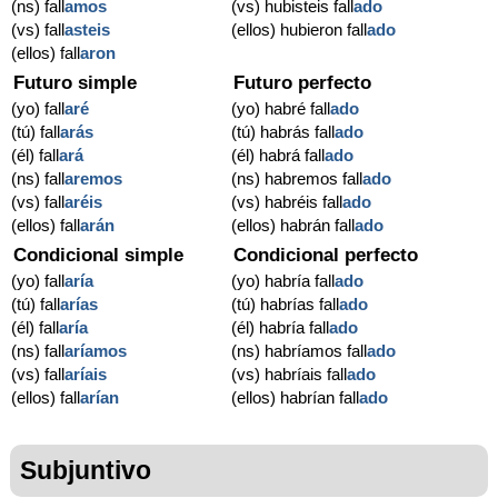
(ns) fall
amos
(vs) hubisteis fall
ado
(vs) fall
asteis
(ellos) hubieron fall
ado
(ellos) fall
aron
Futuro simple
Futuro perfecto
(yo) fall
aré
(yo) habré fall
ado
(tú) fall
arás
(tú) habrás fall
ado
(él) fall
ará
(él) habrá fall
ado
(ns) fall
aremos
(ns) habremos fall
ado
(vs) fall
aréis
(vs) habréis fall
ado
(ellos) fall
arán
(ellos) habrán fall
ado
Condicional simple
Condicional perfecto
(yo) fall
aría
(yo) habría fall
ado
(tú) fall
arías
(tú) habrías fall
ado
(él) fall
aría
(él) habría fall
ado
(ns) fall
aríamos
(ns) habríamos fall
ado
(vs) fall
aríais
(vs) habríais fall
ado
(ellos) fall
arían
(ellos) habrían fall
ado
Subjuntivo