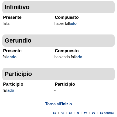
Infinitivo
Presente
Compuesto
fallar
haber fall
ado
Gerundio
Presente
Compuesto
fall
ando
habiendo fall
ado
Participio
Participio
Participio
fall
ado
-
Torna all'inizio
ES
|
FR
|
EN
|
IT
|
PT
|
DE
|
ES-América