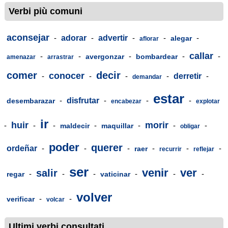
Verbi più comuni
aconsejar
-
adorar
-
advertir
-
-
-
alegar
aflorar
callar
-
-
-
-
-
avergonzar
bombardear
amenazar
arrastrar
comer
decir
conocer
-
-
-
-
derretir
-
demandar
estar
-
disfrutar
-
-
-
desembarazar
encabezar
explotar
ir
huir
morir
-
-
-
-
-
-
-
maldecir
maquillar
obligar
poder
querer
ordeñar
-
-
-
-
-
-
raer
recurrir
reflejar
ser
venir
ver
salir
-
-
-
-
-
-
regar
vaticinar
volver
-
-
verificar
volcar
Ultimi verbi consultati