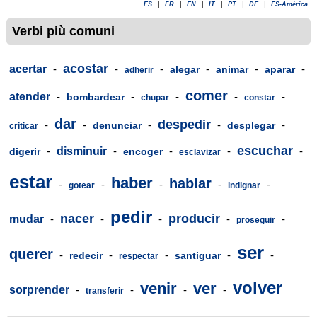
ES
|
FR
|
EN
|
IT
|
PT
|
DE
|
ES-América
Verbi più comuni
acostar
acertar
-
-
-
-
-
-
alegar
animar
aparar
adherir
comer
atender
-
-
-
-
-
bombardear
chupar
constar
dar
despedir
-
-
-
-
-
denunciar
desplegar
criticar
escuchar
-
disminuir
-
-
-
-
digerir
encoger
esclavizar
estar
haber
hablar
-
-
-
-
-
gotear
indignar
pedir
nacer
producir
mudar
-
-
-
-
-
proseguir
ser
querer
-
-
-
-
-
redecir
santiguar
respectar
volver
venir
ver
sorprender
-
-
-
-
transferir