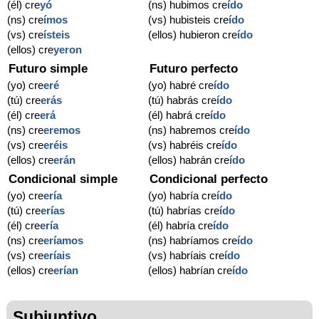
(él) cre
yó
(ns) hubimos cre
ído
(ns) cre
ímos
(vs) hubisteis cre
ído
(vs) cre
ísteis
(ellos) hubieron cre
ído
(ellos) cre
yeron
Futuro simple
Futuro perfecto
(yo) cre
eré
(yo) habré cre
ído
(tú) cre
erás
(tú) habrás cre
ído
(él) cre
erá
(él) habrá cre
ído
(ns) cre
eremos
(ns) habremos cre
ído
(vs) cre
eréis
(vs) habréis cre
ído
(ellos) cre
erán
(ellos) habrán cre
ído
Condicional simple
Condicional perfecto
(yo) cre
ería
(yo) habría cre
ído
(tú) cre
erías
(tú) habrías cre
ído
(él) cre
ería
(él) habría cre
ído
(ns) cre
eríamos
(ns) habríamos cre
ído
(vs) cre
eríais
(vs) habríais cre
ído
(ellos) cre
erían
(ellos) habrían cre
ído
Subjuntivo