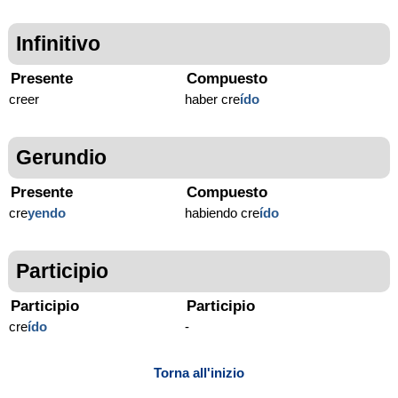
Infinitivo
Presente
Compuesto
creer
haber cre
ído
Gerundio
Presente
Compuesto
cre
yendo
habiendo cre
ído
Participio
Participio
Participio
cre
ído
-
Torna all'inizio