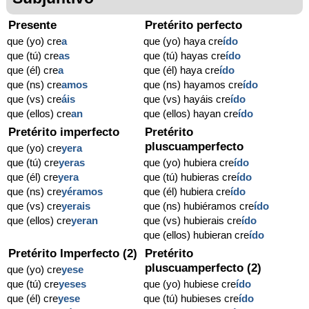
Presente
Pretérito perfecto
que (yo) cre
a
que (yo) haya cre
ído
que (tú) cre
as
que (tú) hayas cre
ído
que (él) cre
a
que (él) haya cre
ído
que (ns) cre
amos
que (ns) hayamos cre
ído
que (vs) cre
áis
que (vs) hayáis cre
ído
que (ellos) cre
an
que (ellos) hayan cre
ído
Pretérito imperfecto
Pretérito
pluscuamperfecto
que (yo) cre
yera
que (tú) cre
yeras
que (yo) hubiera cre
ído
que (él) cre
yera
que (tú) hubieras cre
ído
que (ns) cre
yéramos
que (él) hubiera cre
ído
que (vs) cre
yerais
que (ns) hubiéramos cre
ído
que (ellos) cre
yeran
que (vs) hubierais cre
ído
que (ellos) hubieran cre
ído
Pretérito Imperfecto (2)
Pretérito
pluscuamperfecto (2)
que (yo) cre
yese
que (tú) cre
yeses
que (yo) hubiese cre
ído
que (él) cre
yese
que (tú) hubieses cre
ído