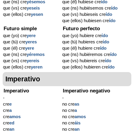
que (ns) cre
yésemos
que (él) hubiese cre
ído
que (vs) cre
yeseis
que (ns) hubiésemos cre
ído
que (ellos) cre
yesen
que (vs) hubieseis cre
ído
que (ellos) hubiesen cre
ído
Futuro simple
Futuro perfecto
que (yo) cre
yere
que (yo) hubiere cre
ído
que (tú) cre
yeres
que (tú) hubieres cre
ído
que (él) cre
yere
que (él) hubiere cre
ído
que (ns) cre
yéremos
que (ns) hubiéremos cre
ído
que (vs) cre
yereis
que (vs) hubiereis cre
ído
que (ellos) cre
yeren
que (ellos) hubieren cre
ído
Imperativo
Imperativo
Imperativo negativo
-
-
cre
e
no cre
as
cre
a
no cre
a
cre
amos
no cre
amos
cre
ed
no cre
áis
cre
an
no cre
an