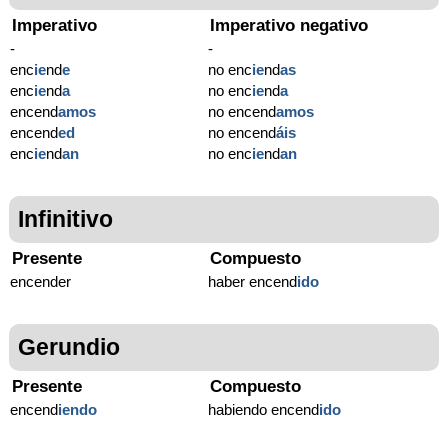
Imperativo
Imperativo negativo
-
-
enc
ie
nd
e
no enc
ie
nd
as
enc
ie
nd
a
no enc
ie
nd
a
encend
amos
no encend
amos
encend
ed
no encend
áis
enc
ie
nd
an
no enc
ie
nd
an
Infinitivo
Presente
Compuesto
encender
haber encend
ido
Gerundio
Presente
Compuesto
encend
iendo
habiendo encend
ido