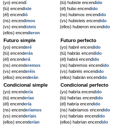
(yo) encend
í
(tú) hubiste encend
ido
(tú) encend
iste
(él) hubo encend
ido
(él) encend
ió
(ns) hubimos encend
ido
(ns) encend
imos
(vs) hubisteis encend
ido
(vs) encend
isteis
(ellos) hubieron encend
ido
(ellos) encend
ieron
Futuro simple
Futuro perfecto
(yo) encend
eré
(yo) habré encend
ido
(tú) encend
erás
(tú) habrás encend
ido
(él) encend
erá
(él) habrá encend
ido
(ns) encend
eremos
(ns) habremos encend
ido
(vs) encend
eréis
(vs) habréis encend
ido
(ellos) encend
erán
(ellos) habrán encend
ido
Condicional simple
Condicional perfecto
(yo) encend
ería
(yo) habría encend
ido
(tú) encend
erías
(tú) habrías encend
ido
(él) encend
ería
(él) habría encend
ido
(ns) encend
eríamos
(ns) habríamos encend
ido
(vs) encend
eríais
(vs) habríais encend
ido
(ellos) encend
erían
(ellos) habrían encend
ido