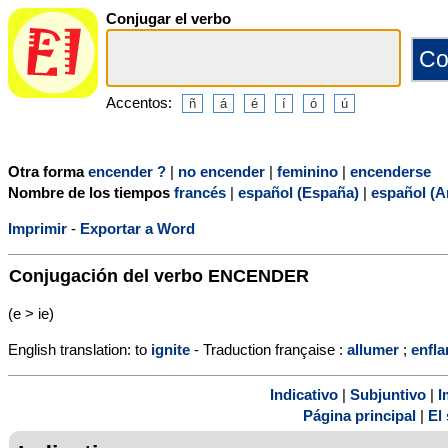
Conjugar el verbo
Accentos:
Otra forma
encender ?
|
no encender
|
feminino
|
encenderse
Nombre de los tiempos
francés
|
español (España)
|
español (A
Imprimir
-
Exportar a Word
Conjugación del verbo
ENCENDER
(e > ie)
English translation: to
ignite
- Traduction française :
allumer
;
enfl
Indicativo
|
Subjuntivo
|
I
Página principal
|
El 