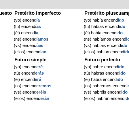
uesto
Pretérito imperfecto
Pretérito pluscuam
(yo) encend
ía
(yo) había encend
ido
(tú) encend
ías
(tú) habías encend
ido
(él) encend
ía
(él) había encend
ido
(ns) encend
íamos
(ns) habíamos encend
i
(vs) encend
íais
(vs) habíais encend
ido
(ellos) encend
ían
(ellos) habían encend
id
Futuro simple
Futuro perfecto
(yo) encend
eré
(yo) habré encend
ido
(tú) encend
erás
(tú) habrás encend
ido
(él) encend
erá
(él) habrá encend
ido
(ns) encend
eremos
(ns) habremos encend
i
(vs) encend
eréis
(vs) habréis encend
ido
(ellos) encend
erán
(ellos) habrán encend
id