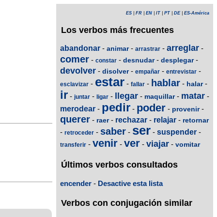
ES
|
FR
|
EN
|
IT
|
PT
|
DE
|
ES-América
Los verbos más frecuentes
arreglar
abandonar
-
-
-
-
animar
arrastrar
comer
-
-
-
-
desnudar
desplegar
constar
devolver
-
-
-
-
disolver
empañar
entrevistar
estar
hablar
-
-
-
-
-
halar
esclavizar
fallar
ir
llegar
matar
-
-
-
-
-
-
maquillar
juntar
ligar
pedir
poder
merodear
-
-
-
-
provenir
querer
-
-
rechazar
-
relajar
-
raer
retornar
ser
saber
-
-
-
-
suspender
-
retroceder
venir
ver
viajar
-
-
-
-
vomitar
transferir
Últimos verbos consultados
encender
-
Desactive esta lista
Verbos con conjugación similar