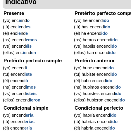
Indicativo
Presente
Pretérito perfecto comp
(yo) enc
ie
nd
o
(yo) he encend
ido
(tú) enc
ie
nd
es
(tú) has encend
ido
(él) enc
ie
nd
e
(él) ha encend
ido
(ns) encend
emos
(ns) hemos encend
ido
(vs) encend
éis
(vs) habéis encend
ido
(ellos) enc
ie
nd
en
(ellos) han encend
ido
Pretérito perfecto simple
Pretérito anterior
(yo) encend
í
(yo) hube encend
ido
(tú) encend
iste
(tú) hubiste encend
ido
(él) encend
ió
(él) hubo encend
ido
(ns) encend
imos
(ns) hubimos encend
ido
(vs) encend
isteis
(vs) hubisteis encend
ido
(ellos) encend
ieron
(ellos) hubieron encend
ido
Condicional simple
Condicional perfecto
(yo) encend
ería
(yo) habría encend
ido
(tú) encend
erías
(tú) habrías encend
ido
(él) encend
ería
(él) habría encend
ido