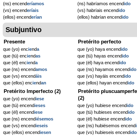
(ns) encend
eríamos
(ns) habríamos encend
ido
(vs) encend
eríais
(vs) habríais encend
ido
(ellos) encend
erían
(ellos) habrían encend
ido
Subjuntivo
Presente
Pretérito perfecto
que (yo) enc
ie
nd
a
que (yo) haya encend
ido
que (tú) enc
ie
nd
as
que (tú) hayas encend
ido
que (él) enc
ie
nd
a
que (él) haya encend
ido
que (ns) encend
amos
que (ns) hayamos encend
ido
que (vs) encend
áis
que (vs) hayáis encend
ido
que (ellos) enc
ie
nd
an
que (ellos) hayan encend
ido
Pretérito Imperfecto (2)
Pretérito pluscuamperfe
(2)
que (yo) encend
iese
que (tú) encend
ieses
que (yo) hubiese encend
ido
que (él) encend
iese
que (tú) hubieses encend
ido
que (ns) encend
iésemos
que (él) hubiese encend
ido
que (vs) encend
ieseis
que (ns) hubiésemos encend
que (ellos) encend
iesen
que (vs) hubieseis encend
ido