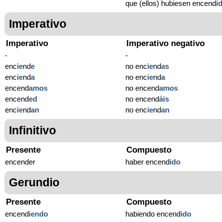
que (ellos) hubiesen encend
i
Imperativo
Imperativo
Imperativo negativo
-
-
enc
ie
nd
e
no enc
ie
nd
as
enc
ie
nd
a
no enc
ie
nd
a
encend
amos
no encend
amos
encend
ed
no encend
áis
enc
ie
nd
an
no enc
ie
nd
an
Infinitivo
Presente
Compuesto
encender
haber encend
ido
Gerundio
Presente
Compuesto
encend
iendo
habiendo encend
ido