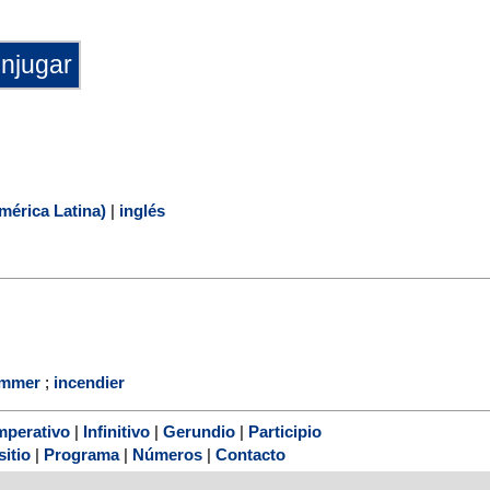
mérica Latina)
|
inglés
ammer
;
incendier
mperativo
|
Infinitivo
|
Gerundio
|
Participio
sitio
|
Programa
|
Números
|
Contacto