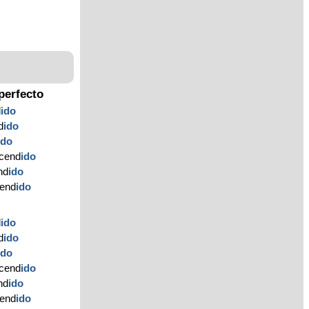
perfecto
d
ido
d
ido
ido
ncend
ido
nd
ido
cend
ido
d
ido
d
ido
ido
ncend
ido
nd
ido
cend
ido