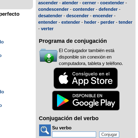
ascender
-
atender
-
cerner
-
coextender
-
condescender
-
contender
-
defender
-
perfecto
desatender
-
descender
-
encender
-
entender
-
extender
-
heder
-
perder
-
tender
-
verter
Programa de conjugación
do
El Conjugador también está
o
disponible sin conexión en
computadora, tableta y teléfono.
do
o
Conjugación del verbo
Su verbo