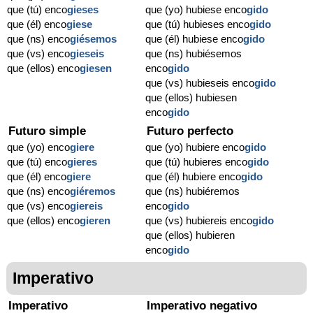
que (tú) enco
gieses
que (yo) hubiese enco
gido
que (él) enco
giese
que (tú) hubieses enco
gido
que (ns) enco
giésemos
que (él) hubiese enco
gido
que (vs) enco
gieseis
que (ns) hubiésemos
que (ellos) enco
giesen
enco
gido
que (vs) hubieseis enco
gido
que (ellos) hubiesen
enco
gido
Futuro simple
Futuro perfecto
que (yo) enco
giere
que (yo) hubiere enco
gido
que (tú) enco
gieres
que (tú) hubieres enco
gido
que (él) enco
giere
que (él) hubiere enco
gido
que (ns) enco
giéremos
que (ns) hubiéremos
que (vs) enco
giereis
enco
gido
que (ellos) enco
gieren
que (vs) hubiereis enco
gido
que (ellos) hubieren
enco
gido
Imperativo
Imperativo
Imperativo negativo