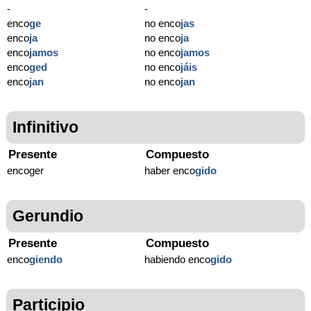
-
-
enco
ge
no enco
jas
enco
ja
no enco
ja
enco
jamos
no enco
jamos
enco
ged
no enco
jáis
enco
jan
no enco
jan
Infinitivo
Presente
Compuesto
encoger
haber enco
gido
Gerundio
Presente
Compuesto
enco
giendo
habiendo enco
gido
Participio