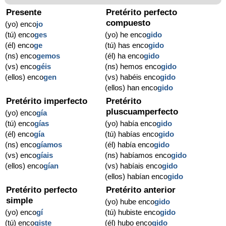
Presente
Pretérito perfecto
compuesto
(yo) enco
jo
(tú) enco
ges
(yo) he enco
gido
(él) enco
ge
(tú) has enco
gido
(ns) enco
gemos
(él) ha enco
gido
(vs) enco
géis
(ns) hemos enco
gido
(ellos) enco
gen
(vs) habéis enco
gido
(ellos) han enco
gido
Pretérito imperfecto
Pretérito
pluscuamperfecto
(yo) enco
gía
(tú) enco
gías
(yo) había enco
gido
(él) enco
gía
(tú) habías enco
gido
(ns) enco
gíamos
(él) había enco
gido
(vs) enco
gíais
(ns) habíamos enco
gido
(ellos) enco
gían
(vs) habíais enco
gido
(ellos) habían enco
gido
Pretérito perfecto
Pretérito anterior
simple
(yo) hube enco
gido
(yo) enco
gí
(tú) hubiste enco
gido
(tú) enco
giste
(él) hubo enco
gido