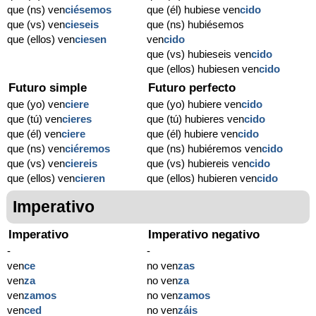
que (ns) ven
ciésemos
que (él) hubiese ven
cido
que (vs) ven
cieseis
que (ns) hubiésemos
que (ellos) ven
ciesen
ven
cido
que (vs) hubieseis ven
cido
que (ellos) hubiesen ven
cido
Futuro simple
Futuro perfecto
que (yo) ven
ciere
que (yo) hubiere ven
cido
que (tú) ven
cieres
que (tú) hubieres ven
cido
que (él) ven
ciere
que (él) hubiere ven
cido
que (ns) ven
ciéremos
que (ns) hubiéremos ven
cido
que (vs) ven
ciereis
que (vs) hubiereis ven
cido
que (ellos) ven
cieren
que (ellos) hubieren ven
cido
Imperativo
Imperativo
Imperativo negativo
-
-
ven
ce
no ven
zas
ven
za
no ven
za
ven
zamos
no ven
zamos
ven
ced
no ven
záis