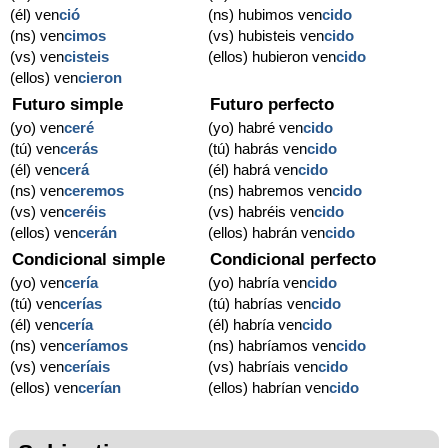
(él) ven
ció
(ns) hubimos ven
cido
(ns) ven
cimos
(vs) hubisteis ven
cido
(vs) ven
cisteis
(ellos) hubieron ven
cido
(ellos) ven
cieron
Futuro simple
Futuro perfecto
(yo) ven
ceré
(yo) habré ven
cido
(tú) ven
cerás
(tú) habrás ven
cido
(él) ven
cerá
(él) habrá ven
cido
(ns) ven
ceremos
(ns) habremos ven
cido
(vs) ven
ceréis
(vs) habréis ven
cido
(ellos) ven
cerán
(ellos) habrán ven
cido
Condicional simple
Condicional perfecto
(yo) ven
cería
(yo) habría ven
cido
(tú) ven
cerías
(tú) habrías ven
cido
(él) ven
cería
(él) habría ven
cido
(ns) ven
ceríamos
(ns) habríamos ven
cido
(vs) ven
ceríais
(vs) habríais ven
cido
(ellos) ven
cerían
(ellos) habrían ven
cido