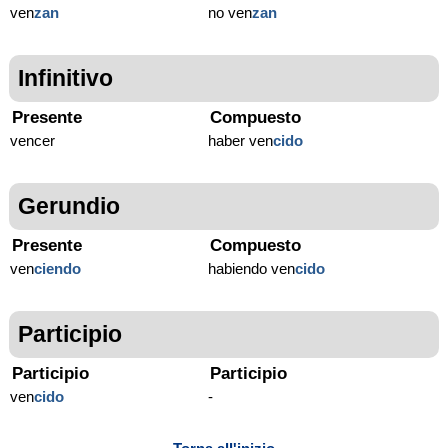
ven
zan
no ven
zan
Infinitivo
Presente
Compuesto
vencer
haber ven
cido
Gerundio
Presente
Compuesto
ven
ciendo
habiendo ven
cido
Participio
Participio
Participio
ven
cido
-