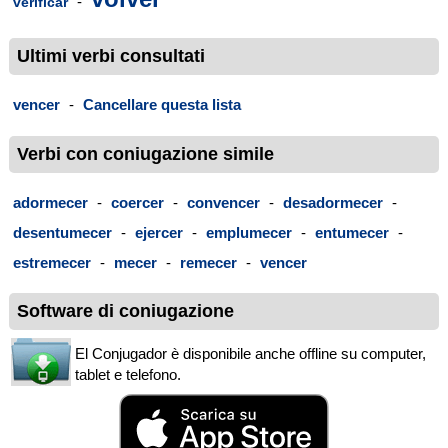
-
verificar
Ultimi verbi consultati
vencer
-
Cancellare questa lista
Verbi con coniugazione simile
adormecer
-
coercer
-
convencer
-
desadormecer
-
desentumecer
-
ejercer
-
emplumecer
-
entumecer
-
estremecer
-
mecer
-
remecer
-
vencer
Software di coniugazione
El Conjugador è disponibile anche offline su computer,
tablet e telefono.