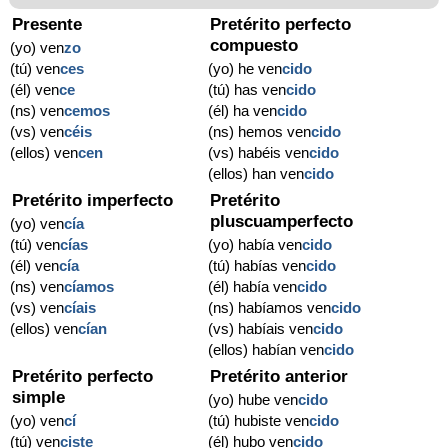
Presente
Pretérito perfecto
compuesto
(yo) ven
zo
(tú) ven
ces
(yo) he ven
cido
(él) ven
ce
(tú) has ven
cido
(ns) ven
cemos
(él) ha ven
cido
(vs) ven
céis
(ns) hemos ven
cido
(ellos) ven
cen
(vs) habéis ven
cido
(ellos) han ven
cido
Pretérito imperfecto
Pretérito
pluscuamperfecto
(yo) ven
cía
(tú) ven
cías
(yo) había ven
cido
(él) ven
cía
(tú) habías ven
cido
(ns) ven
cíamos
(él) había ven
cido
(vs) ven
cíais
(ns) habíamos ven
cido
(ellos) ven
cían
(vs) habíais ven
cido
(ellos) habían ven
cido
Pretérito perfecto
Pretérito anterior
simple
(yo) hube ven
cido
(yo) ven
cí
(tú) hubiste ven
cido
(tú) ven
ciste
(él) hubo ven
cido