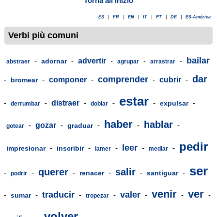
Torna all'inizio
ES
|
FR
|
EN
|
IT
|
PT
|
DE
|
ES-América
Verbi più comuni
bailar
-
-
advertir
-
-
-
adornar
abstraer
agrupar
arrastrar
dar
comprender
-
-
componer
-
-
cubrir
-
bromear
estar
-
-
distraer
-
-
-
-
expulsar
derrumbar
doblar
haber
hablar
-
gozar
-
-
-
-
graduar
gotear
pedir
leer
-
-
-
-
-
impresionar
inscribir
lamer
mediar
ser
querer
salir
-
-
-
-
-
-
renacer
santiguar
podrir
venir
ver
traducir
valer
-
-
-
-
-
-
-
sumar
tropezar
volver