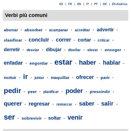
ES
|
FR
|
EN
|
IT
|
PT
|
DE
|
ES-América
Verbi più comuni
-
-
-
-
advertir
-
abonar
absorber
acampanar
acreditar
concluir
correr
-
-
-
cortar
-
-
clasificar
criticar
derretir
-
-
dibujar
-
-
-
-
encoger
desviar
diseñar
elevar
estar
haber
hablar
enfadar
-
-
-
-
-
engordar
ir
ofrecer
-
-
-
-
-
-
maquillar
parir
instituir
juntar
pedir
poder
-
-
-
-
-
peer
prescindir
planificar
querer
saber
salir
regresar
-
-
-
-
-
remarcar
ser
venir
-
-
soltar
-
sobrevivir