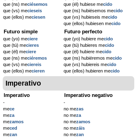
que (ns) me
ciésemos
que (él) hubiese me
cido
que (vs) me
cieseis
que (ns) hubiésemos me
cido
que (ellos) me
ciesen
que (vs) hubieseis me
cido
que (ellos) hubiesen me
cido
Futuro simple
Futuro perfecto
que (yo) me
ciere
que (yo) hubiere me
cido
que (tú) me
cieres
que (tú) hubieres me
cido
que (él) me
ciere
que (él) hubiere me
cido
que (ns) me
ciéremos
que (ns) hubiéremos me
cido
que (vs) me
ciereis
que (vs) hubiereis me
cido
que (ellos) me
cieren
que (ellos) hubieren me
cido
Imperativo
Imperativo
Imperativo negativo
-
-
me
ce
no me
zas
me
za
no me
za
me
zamos
no me
zamos
me
ced
no me
záis
me
zan
no me
zan