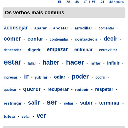
ES
|
FR
|
EN
|
IT
|
PT
|
DE
|
ES-América
Os verbos mais comuns
aconsejar
-
-
-
-
-
aparar
apostar
arrodillar
comentar
comer
decir
contar
-
-
-
-
-
contradecir
contemplar
empezar
-
-
-
entrenar
-
-
digerir
descender
entrevistar
estar
hacer
haber
-
-
-
-
-
influir
-
inflar
fallar
ir
poder
-
-
-
odiar
-
-
-
jubilar
ingresar
podrir
querer
-
-
recuperar
-
-
respetar
-
redecir
quebrar
ser
salir
subir
terminar
-
-
-
-
-
-
restringir
sobar
ver
-
-
tutear
velar