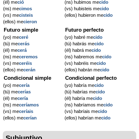
(él) me
ció
(ns) hubimos me
cido
(ns) me
cimos
(vs) hubisteis me
cido
(vs) me
cisteis
(ellos) hubieron me
cido
(ellos) me
cieron
Futuro simple
Futuro perfecto
(yo) me
ceré
(yo) habré me
cido
(tú) me
cerás
(tú) habrás me
cido
(él) me
cerá
(él) habrá me
cido
(ns) me
ceremos
(ns) habremos me
cido
(vs) me
ceréis
(vs) habréis me
cido
(ellos) me
cerán
(ellos) habrán me
cido
Condicional simple
Condicional perfecto
(yo) me
cería
(yo) habría me
cido
(tú) me
cerías
(tú) habrías me
cido
(él) me
cería
(él) habría me
cido
(ns) me
ceríamos
(ns) habríamos me
cido
(vs) me
ceríais
(vs) habríais me
cido
(ellos) me
cerían
(ellos) habrían me
cido
Subjuntivo