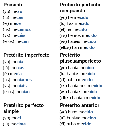
Presente
Pretérito perfecto
compuesto
(yo) me
zo
(tú) me
ces
(yo) he me
cido
(él) me
ce
(tú) has me
cido
(ns) me
cemos
(él) ha me
cido
(vs) me
céis
(ns) hemos me
cido
(ellos) me
cen
(vs) habéis me
cido
(ellos) han me
cido
Pretérito imperfecto
Pretérito
pluscuamperfecto
(yo) me
cía
(tú) me
cías
(yo) había me
cido
(él) me
cía
(tú) habías me
cido
(ns) me
cíamos
(él) había me
cido
(vs) me
cíais
(ns) habíamos me
cido
(ellos) me
cían
(vs) habíais me
cido
(ellos) habían me
cido
Pretérito perfecto
Pretérito anterior
simple
(yo) hube me
cido
(yo) me
cí
(tú) hubiste me
cido
(tú) me
ciste
(él) hubo me
cido