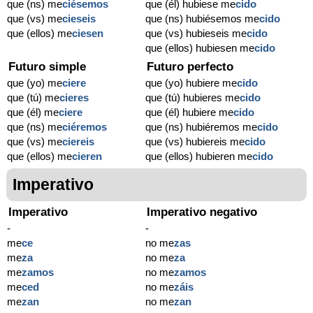
que (ns) me
ciésemos
que (él) hubiese me
cido
que (vs) me
cieseis
que (ns) hubiésemos me
cido
que (ellos) me
ciesen
que (vs) hubieseis me
cido
que (ellos) hubiesen me
cido
Futuro simple
Futuro perfecto
que (yo) me
ciere
que (yo) hubiere me
cido
que (tú) me
cieres
que (tú) hubieres me
cido
que (él) me
ciere
que (él) hubiere me
cido
que (ns) me
ciéremos
que (ns) hubiéremos me
cido
que (vs) me
ciereis
que (vs) hubiereis me
cido
que (ellos) me
cieren
que (ellos) hubieren me
cido
Imperativo
Imperativo
Imperativo negativo
-
-
me
ce
no me
zas
me
za
no me
za
me
zamos
no me
zamos
me
ced
no me
záis
me
zan
no me
zan