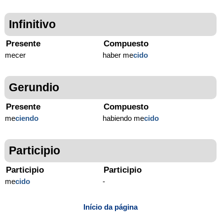
Infinitivo
Presente
Compuesto
mecer
haber me
cido
Gerundio
Presente
Compuesto
me
ciendo
habiendo me
cido
Participio
Participio
Participio
me
cido
-
Início da página