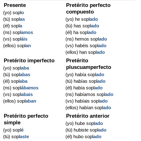
Presente
Pretérito perfecto
compuesto
(yo) sopl
o
(tú) sopl
as
(yo) he sopl
ado
(él) sopl
a
(tú) has sopl
ado
(ns) sopl
amos
(él) ha sopl
ado
(vs) sopl
áis
(ns) hemos sopl
ado
(ellos) sopl
an
(vs) habéis sopl
ado
(ellos) han sopl
ado
Pretérito imperfecto
Pretérito
pluscuamperfecto
(yo) sopl
aba
(tú) sopl
abas
(yo) había sopl
ado
(él) sopl
aba
(tú) habías sopl
ado
(ns) sopl
ábamos
(él) había sopl
ado
(vs) sopl
abais
(ns) habíamos sopl
ado
(ellos) sopl
aban
(vs) habíais sopl
ado
(ellos) habían sopl
ado
Pretérito perfecto
Pretérito anterior
simple
(yo) hube sopl
ado
(yo) sopl
é
(tú) hubiste sopl
ado
(tú) sopl
aste
(él) hubo sopl
ado