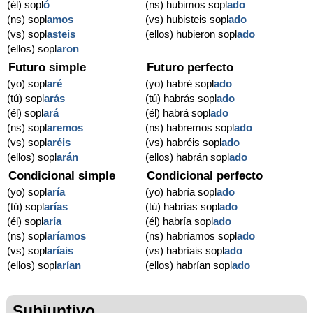
(él) sopl
ó
(ns) hubimos sopl
ado
(ns) sopl
amos
(vs) hubisteis sopl
ado
(vs) sopl
asteis
(ellos) hubieron sopl
ado
(ellos) sopl
aron
Futuro simple
Futuro perfecto
(yo) sopl
aré
(yo) habré sopl
ado
(tú) sopl
arás
(tú) habrás sopl
ado
(él) sopl
ará
(él) habrá sopl
ado
(ns) sopl
aremos
(ns) habremos sopl
ado
(vs) sopl
aréis
(vs) habréis sopl
ado
(ellos) sopl
arán
(ellos) habrán sopl
ado
Condicional simple
Condicional perfecto
(yo) sopl
aría
(yo) habría sopl
ado
(tú) sopl
arías
(tú) habrías sopl
ado
(él) sopl
aría
(él) habría sopl
ado
(ns) sopl
aríamos
(ns) habríamos sopl
ado
(vs) sopl
aríais
(vs) habríais sopl
ado
(ellos) sopl
arían
(ellos) habrían sopl
ado
Subjuntivo