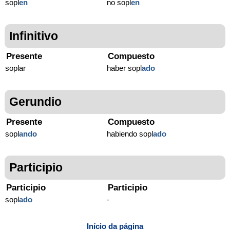
sopl
en
no sopl
en
Infinitivo
Presente
Compuesto
soplar
haber sopl
ado
Gerundio
Presente
Compuesto
sopl
ando
habiendo sopl
ado
Participio
Participio
Participio
sopl
ado
-
Início da página