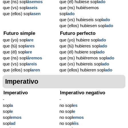
que (ns) sopl
ásemos
que (él) hubiese sopl
ado
que (vs) sopl
aseis
que (ns) hubiésemos
que (ellos) sopl
asen
sopl
ado
que (vs) hubieseis sopl
ado
que (ellos) hubiesen sopl
ado
Futuro simple
Futuro perfecto
que (yo) sopl
are
que (yo) hubiere sopl
ado
que (tú) sopl
ares
que (tú) hubieres sopl
ado
que (él) sopl
are
que (él) hubiere sopl
ado
que (ns) sopl
áremos
que (ns) hubiéremos sopl
ado
que (vs) sopl
areis
que (vs) hubiereis sopl
ado
que (ellos) sopl
aren
que (ellos) hubieren sopl
ado
Imperativo
Imperativo
Imperativo negativo
-
-
sopl
a
no sopl
es
sopl
e
no sopl
e
sopl
emos
no sopl
emos
sopl
ad
no sopl
éis