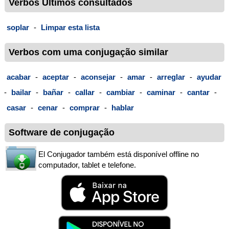
Verbos Últimos consultados
soplar
-
Limpar esta lista
Verbos com uma conjugação similar
acabar
-
aceptar
-
aconsejar
-
amar
-
arreglar
-
ayudar
-
bailar
-
bañar
-
callar
-
cambiar
-
caminar
-
cantar
-
casar
-
cenar
-
comprar
-
hablar
Software de conjugação
El Conjugador também está disponível offline no
computador, tablet e telefone.