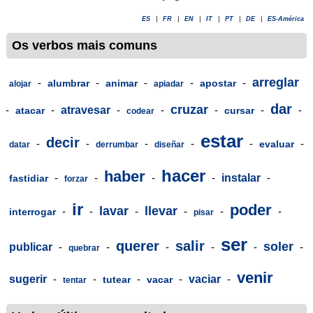
ES
|
FR
|
EN
|
IT
|
PT
|
DE
|
ES-América
Os verbos mais comuns
arreglar
-
-
-
-
-
alumbrar
animar
apostar
alojar
apiadar
dar
cruzar
-
-
atravesar
-
-
-
-
-
atacar
cursar
codear
estar
decir
-
-
-
-
-
-
evaluar
datar
derrumbar
diseñar
hacer
haber
-
-
-
-
instalar
-
fastidiar
forzar
ir
poder
lavar
llevar
-
-
-
-
-
-
interrogar
pisar
ser
querer
salir
soler
publicar
-
-
-
-
-
-
quebrar
venir
sugerir
-
-
-
-
vaciar
-
tutear
vacar
tentar