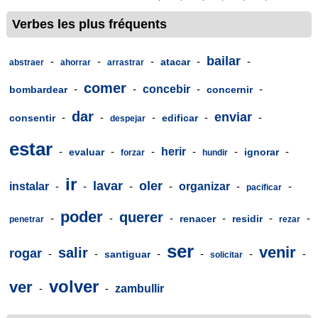
Verbes les plus fréquents
bailar
-
-
-
-
-
atacar
abstraer
ahorrar
arrastrar
comer
-
-
concebir
-
-
bombardear
concernir
dar
enviar
-
-
-
-
-
consentir
edificar
despejar
estar
-
-
-
herir
-
-
-
evaluar
ignorar
forzar
hundir
ir
lavar
oler
instalar
-
-
-
-
organizar
-
-
pacificar
poder
querer
-
-
-
-
-
-
renacer
residir
penetrar
rezar
ser
venir
salir
rogar
-
-
-
-
-
-
santiguar
solicitar
volver
ver
-
-
zambullir