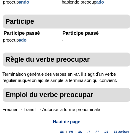
preocup
ando
habiendo preocup
ado
Participe
Participe passé
Participe passé
preocup
ado
-
Règle du verbe preocupar
Terminaison générale des verbes en -ar. Il s'agit d'un verbe
régulier auquel on ajoute simple la terminaison qui convient.
Emploi du verbe preocupar
Fréquent - Transitif - Autorise la forme pronominale
Haut de page
ES
|
FR
|
EN
|
IT
|
PT
|
DE
|
ES-América