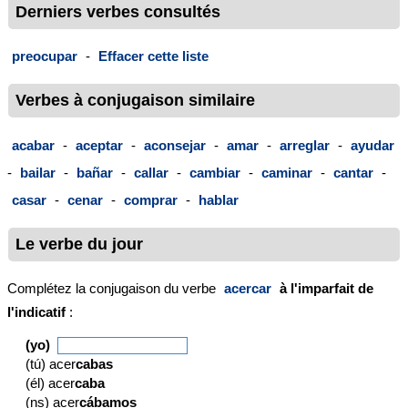
Derniers verbes consultés
preocupar
-
Effacer cette liste
Verbes à conjugaison similaire
acabar
-
aceptar
-
aconsejar
-
amar
-
arreglar
-
ayudar
-
bailar
-
bañar
-
callar
-
cambiar
-
caminar
-
cantar
-
casar
-
cenar
-
comprar
-
hablar
Le verbe du jour
Complétez la conjugaison du verbe
acercar
à l'imparfait de
l'indicatif
:
(yo)
(tú) acer
cabas
(él) acer
caba
(ns) acer
cábamos