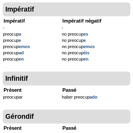
Impératif
Impératif
Impératif négatif
-
-
preocup
a
no preocup
es
preocup
e
no preocup
e
preocup
emos
no preocup
emos
preocup
ad
no preocup
éis
preocup
en
no preocup
en
Infinitif
Présent
Passé
preocupar
haber preocup
ado
Gérondif
Présent
Passé