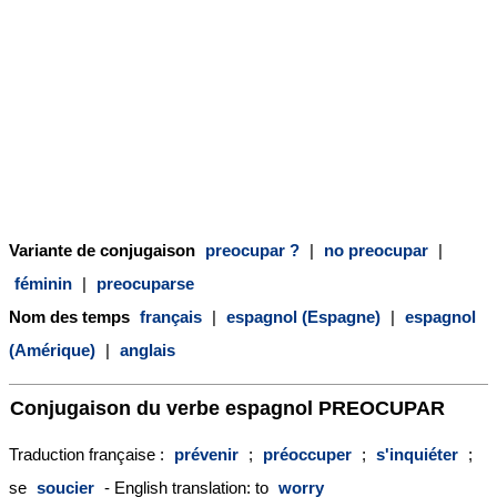
Variante de conjugaison
preocupar ?
|
no preocupar
|
féminin
|
preocuparse
Nom des temps
français
|
espagnol (Espagne)
|
espagnol
(Amérique)
|
anglais
Conjugaison du verbe espagnol
PREOCUPAR
Traduction française :
prévenir
;
préoccuper
;
s'inquiéter
;
se
soucier
- English translation: to
worry