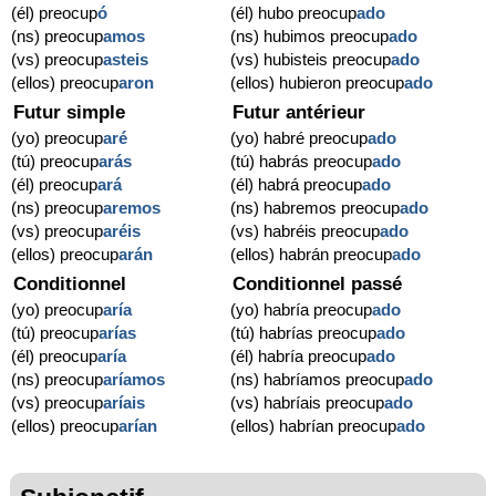
(él) preocup
ó
(él) hubo preocup
ado
(ns) preocup
amos
(ns) hubimos preocup
ado
(vs) preocup
asteis
(vs) hubisteis preocup
ado
(ellos) preocup
aron
(ellos) hubieron preocup
ado
Futur simple
Futur antérieur
(yo) preocup
aré
(yo) habré preocup
ado
(tú) preocup
arás
(tú) habrás preocup
ado
(él) preocup
ará
(él) habrá preocup
ado
(ns) preocup
aremos
(ns) habremos preocup
ado
(vs) preocup
aréis
(vs) habréis preocup
ado
(ellos) preocup
arán
(ellos) habrán preocup
ado
Conditionnel
Conditionnel passé
(yo) preocup
aría
(yo) habría preocup
ado
(tú) preocup
arías
(tú) habrías preocup
ado
(él) preocup
aría
(él) habría preocup
ado
(ns) preocup
aríamos
(ns) habríamos preocup
ado
(vs) preocup
aríais
(vs) habríais preocup
ado
(ellos) preocup
arían
(ellos) habrían preocup
ado