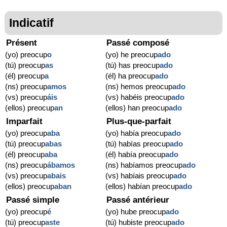
Indicatif
Présent
Passé composé
(yo) preocup
o
(yo) he preocup
ado
(tú) preocup
as
(tú) has preocup
ado
(él) preocup
a
(él) ha preocup
ado
(ns) preocup
amos
(ns) hemos preocup
ado
(vs) preocup
áis
(vs) habéis preocup
ado
(ellos) preocup
an
(ellos) han preocup
ado
Imparfait
Plus-que-parfait
(yo) preocup
aba
(yo) había preocup
ado
(tú) preocup
abas
(tú) habías preocup
ado
(él) preocup
aba
(él) había preocup
ado
(ns) preocup
ábamos
(ns) habíamos preocup
ado
(vs) preocup
abais
(vs) habíais preocup
ado
(ellos) preocup
aban
(ellos) habían preocup
ado
Passé simple
Passé antérieur
(yo) preocup
é
(yo) hube preocup
ado
(tú) preocup
aste
(tú) hubiste preocup
ado