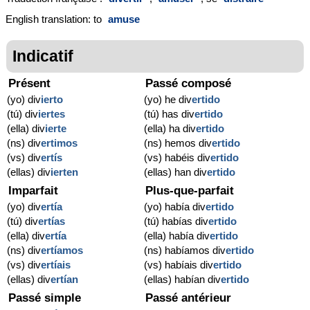
English translation: to
amuse
Indicatif
Présent
Passé composé
(yo) div
ierto
(yo) he div
ertido
(tú) div
iertes
(tú) has div
ertido
(ella) div
ierte
(ella) ha div
ertido
(ns) div
ertimos
(ns) hemos div
ertido
(vs) div
ertís
(vs) habéis div
ertido
(ellas) div
ierten
(ellas) han div
ertido
Imparfait
Plus-que-parfait
(yo) div
ertía
(yo) había div
ertido
(tú) div
ertías
(tú) habías div
ertido
(ella) div
ertía
(ella) había div
ertido
(ns) div
ertíamos
(ns) habíamos div
ertido
(vs) div
ertíais
(vs) habíais div
ertido
(ellas) div
ertían
(ellas) habían div
ertido
Passé simple
Passé antérieur