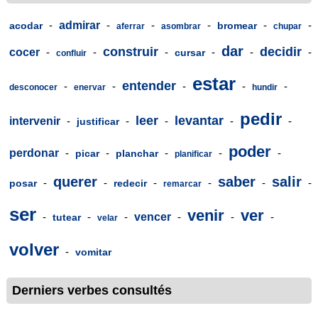
-
admirar
-
-
-
-
-
acodar
bromear
aferrar
asombrar
chupar
dar
construir
decidir
cocer
-
-
-
-
-
-
cursar
confluir
estar
entender
-
-
-
-
-
desconocer
enervar
hundir
pedir
leer
levantar
intervenir
-
-
-
-
-
justificar
poder
perdonar
-
-
-
-
-
picar
planchar
planificar
querer
saber
salir
-
-
-
-
-
-
posar
redecir
remarcar
ser
venir
ver
-
-
-
vencer
-
-
-
tutear
velar
volver
-
vomitar
Derniers verbes consultés