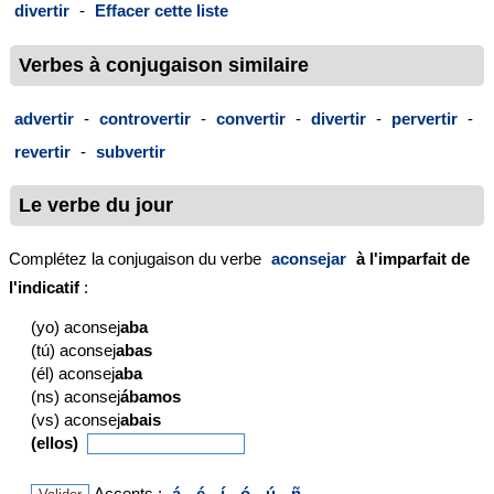
divertir
-
Effacer cette liste
Verbes à conjugaison similaire
advertir
-
controvertir
-
convertir
-
divertir
-
pervertir
-
revertir
-
subvertir
Le verbe du jour
Complétez la conjugaison du verbe
aconsejar
à l'imparfait de
l'indicatif
:
(yo) aconsej
aba
(tú) aconsej
abas
(él) aconsej
aba
(ns) aconsej
ábamos
(vs) aconsej
abais
(ellos)
Accents :
á
é
í
ó
ú
ñ