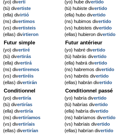
(yo) div
ertí
(yo) hube div
ertido
(tú) div
ertiste
(tú) hubiste div
ertido
(ella) div
irtió
(ella) hubo div
ertido
(ns) div
ertimos
(ns) hubimos div
ertido
(vs) div
ertisteis
(vs) hubisteis div
ertido
(ellas) div
irtieron
(ellas) hubieron div
ertido
Futur simple
Futur antérieur
(yo) div
ertiré
(yo) habré div
ertido
(tú) div
ertirás
(tú) habrás div
ertido
(ella) div
ertirá
(ella) habrá div
ertido
(ns) div
ertiremos
(ns) habremos div
ertido
(vs) div
ertiréis
(vs) habréis div
ertido
(ellas) div
ertirán
(ellas) habrán div
ertido
Conditionnel
Conditionnel passé
(yo) div
ertiría
(yo) habría div
ertido
(tú) div
ertirías
(tú) habrías div
ertido
(ella) div
ertiría
(ella) habría div
ertido
(ns) div
ertiríamos
(ns) habríamos div
ertido
(vs) div
ertiríais
(vs) habríais div
ertido
(ellas) div
ertirían
(ellas) habrían div
ertido