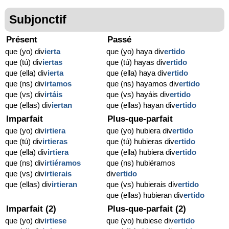
Subjonctif
Présent
Passé
que (yo) div
ierta
que (yo) haya div
ertido
que (tú) div
iertas
que (tú) hayas div
ertido
que (ella) div
ierta
que (ella) haya div
ertido
que (ns) div
irtamos
que (ns) hayamos div
ertido
que (vs) div
irtáis
que (vs) hayáis div
ertido
que (ellas) div
iertan
que (ellas) hayan div
ertido
Imparfait
Plus-que-parfait
que (yo) div
irtiera
que (yo) hubiera div
ertido
que (tú) div
irtieras
que (tú) hubieras div
ertido
que (ella) div
irtiera
que (ella) hubiera div
ertido
que (ns) div
irtiéramos
que (ns) hubiéramos
que (vs) div
irtierais
div
ertido
que (ellas) div
irtieran
que (vs) hubierais div
ertido
que (ellas) hubieran div
ertido
Imparfait (2)
Plus-que-parfait (2)
que (yo) div
irtiese
que (yo) hubiese div
ertido