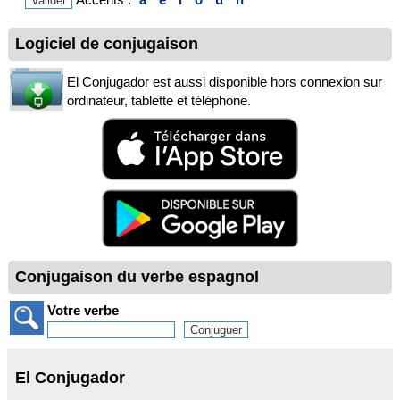
Logiciel de conjugaison
El Conjugador est aussi disponible hors connexion sur
ordinateur, tablette et téléphone.
Conjugaison du verbe espagnol
Votre verbe
El Conjugador