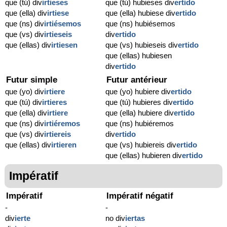
que (tú) div
irtieses
que (tú) hubieses div
ertido
que (ella) div
irtiese
que (ella) hubiese div
ertido
que (ns) div
irtiésemos
que (ns) hubiésemos
que (vs) div
irtieseis
div
ertido
que (ellas) div
irtiesen
que (vs) hubieseis div
ertido
que (ellas) hubiesen
div
ertido
Futur simple
Futur antérieur
que (yo) div
irtiere
que (yo) hubiere div
ertido
que (tú) div
irtieres
que (tú) hubieres div
ertido
que (ella) div
irtiere
que (ella) hubiere div
ertido
que (ns) div
irtiéremos
que (ns) hubiéremos
que (vs) div
irtiereis
div
ertido
que (ellas) div
irtieren
que (vs) hubiereis div
ertido
que (ellas) hubieren div
ertido
Impératif
Impératif
Impératif négatif
-
-
div
ierte
no div
iertas