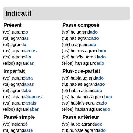
Indicatif
Présent
Passé composé
(yo) agrand
o
(yo) he agrand
ado
(tú) agrand
as
(tú) has agrand
ado
(él) agrand
a
(él) ha agrand
ado
(ns) agrand
amos
(ns) hemos agrand
ado
(vs) agrand
áis
(vs) habéis agrand
ado
(ellos) agrand
an
(ellos) han agrand
ado
Imparfait
Plus-que-parfait
(yo) agrand
aba
(yo) había agrand
ado
(tú) agrand
abas
(tú) habías agrand
ado
(él) agrand
aba
(él) había agrand
ado
(ns) agrand
ábamos
(ns) habíamos agrand
ado
(vs) agrand
abais
(vs) habíais agrand
ado
(ellos) agrand
aban
(ellos) habían agrand
ado
Passé simple
Passé antérieur
(yo) agrand
é
(yo) hube agrand
ado
(tú) agrand
aste
(tú) hubiste agrand
ado