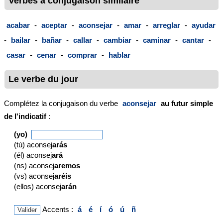
Verbes à conjugaison similaire
acabar
-
aceptar
-
aconsejar
-
amar
-
arreglar
-
ayudar
-
bailar
-
bañar
-
callar
-
cambiar
-
caminar
-
cantar
-
casar
-
cenar
-
comprar
-
hablar
Le verbe du jour
Complétez la conjugaison du verbe
aconsejar
au futur simple
de l'indicatif
:
(yo)
(tú) aconsej
arás
(él) aconsej
ará
(ns) aconsej
aremos
(vs) aconsej
aréis
(ellos) aconsej
arán
Accents :
á
é
í
ó
ú
ñ