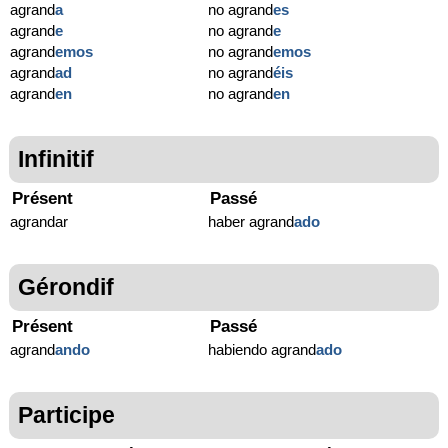
agrand
a
no agrand
es
agrand
e
no agrand
e
agrand
emos
no agrand
emos
agrand
ad
no agrand
éis
agrand
en
no agrand
en
Infinitif
Présent
Passé
agrandar
haber agrand
ado
Gérondif
Présent
Passé
agrand
ando
habiendo agrand
ado
Participe