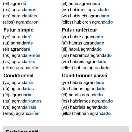
(él) agrand
ó
(él) hubo agrand
ado
(ns) agrand
amos
(ns) hubimos agrand
ado
(vs) agrand
asteis
(vs) hubisteis agrand
ado
(ellos) agrand
aron
(ellos) hubieron agrand
ado
Futur simple
Futur antérieur
(yo) agrand
aré
(yo) habré agrand
ado
(tú) agrand
arás
(tú) habrás agrand
ado
(él) agrand
ará
(él) habrá agrand
ado
(ns) agrand
aremos
(ns) habremos agrand
ado
(vs) agrand
aréis
(vs) habréis agrand
ado
(ellos) agrand
arán
(ellos) habrán agrand
ado
Conditionnel
Conditionnel passé
(yo) agrand
aría
(yo) habría agrand
ado
(tú) agrand
arías
(tú) habrías agrand
ado
(él) agrand
aría
(él) habría agrand
ado
(ns) agrand
aríamos
(ns) habríamos agrand
ado
(vs) agrand
aríais
(vs) habríais agrand
ado
(ellos) agrand
arían
(ellos) habrían agrand
ado