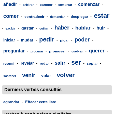
añadir
comenzar
-
-
-
-
-
carecer
arbitrar
comentar
estar
comer
-
-
-
-
contradecir
desplegar
demandar
haber
hablar
huir
-
-
gastar
-
-
-
-
-
excluir
guiñar
pedir
poder
iniciar
-
mudar
-
-
-
-
picar
querer
preguntar
-
-
-
-
-
promover
procurar
quebrar
ser
salir
-
revelar
-
-
-
-
-
rodar
soplar
resumir
volver
venir
-
-
volar
-
sostener
Derniers verbes consultés
agrandar
-
Effacer cette liste