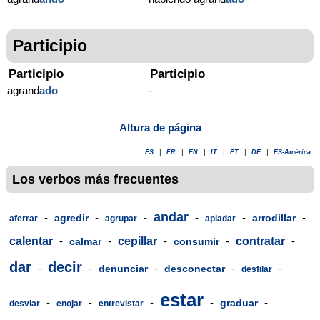
Participio
Participio
Participio
agrand
ado
-
Altura de página
ES
|
FR
|
EN
|
IT
|
PT
|
DE
|
ES-América
Los verbos más frecuentes
andar
-
-
-
-
-
-
agredir
arrodillar
aferrar
agrupar
apiadar
calentar
-
-
cepillar
-
-
contratar
-
calmar
consumir
dar
decir
-
-
-
-
-
denunciar
desconectar
desfilar
estar
-
-
-
-
-
graduar
desviar
enojar
entrevistar