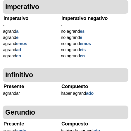
Imperativo
Imperativo
Imperativo negativo
-
-
agrand
a
no agrand
es
agrand
e
no agrand
e
agrand
emos
no agrand
emos
agrand
ad
no agrand
éis
agrand
en
no agrand
en
Infinitivo
Presente
Compuesto
agrandar
haber agrand
ado
Gerundio
Presente
Compuesto
agrand
ando
habiendo agrand
ado