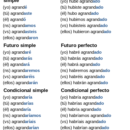
simple
(yo) hube agrand
ado
(yo) agrand
é
(tú) hubiste agrand
ado
(tú) agrand
aste
(él) hubo agrand
ado
(él) agrand
ó
(ns) hubimos agrand
ado
(ns) agrand
amos
(vs) hubisteis agrand
ado
(vs) agrand
asteis
(ellos) hubieron agrand
ado
(ellos) agrand
aron
Futuro simple
Futuro perfecto
(yo) agrand
aré
(yo) habré agrand
ado
(tú) agrand
arás
(tú) habrás agrand
ado
(él) agrand
ará
(él) habrá agrand
ado
(ns) agrand
aremos
(ns) habremos agrand
ado
(vs) agrand
aréis
(vs) habréis agrand
ado
(ellos) agrand
arán
(ellos) habrán agrand
ado
Condicional simple
Condicional perfecto
(yo) agrand
aría
(yo) habría agrand
ado
(tú) agrand
arías
(tú) habrías agrand
ado
(él) agrand
aría
(él) habría agrand
ado
(ns) agrand
aríamos
(ns) habríamos agrand
ado
(vs) agrand
aríais
(vs) habríais agrand
ado
(ellos) agrand
arían
(ellos) habrían agrand
ado