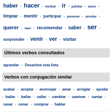
hacer
ir
haber
-
-
-
-
-
-
jubilar
instituir
lamer
limpiar
mentir
-
-
participar
-
-
-
perecer
prendar
ser
querer
saber
recomendar
-
-
-
-
-
raer
venir
ver
visitar
sorprender
-
-
-
Últimos verbos consultados
agrandar
-
Desactive esta lista
Verbos con conjugación similar
acabar
-
aceptar
-
aconsejar
-
amar
-
arreglar
-
ayudar
-
bailar
-
bañar
-
callar
-
cambiar
-
caminar
-
cantar
-
casar
-
cenar
-
comprar
-
hablar