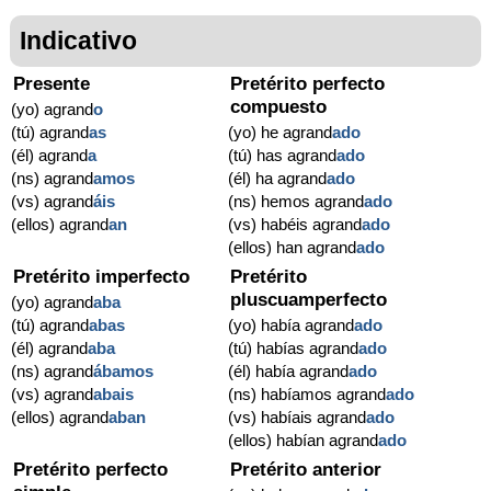
Indicativo
Presente
Pretérito perfecto
compuesto
(yo) agrand
o
(tú) agrand
as
(yo) he agrand
ado
(él) agrand
a
(tú) has agrand
ado
(ns) agrand
amos
(él) ha agrand
ado
(vs) agrand
áis
(ns) hemos agrand
ado
(ellos) agrand
an
(vs) habéis agrand
ado
(ellos) han agrand
ado
Pretérito imperfecto
Pretérito
pluscuamperfecto
(yo) agrand
aba
(tú) agrand
abas
(yo) había agrand
ado
(él) agrand
aba
(tú) habías agrand
ado
(ns) agrand
ábamos
(él) había agrand
ado
(vs) agrand
abais
(ns) habíamos agrand
ado
(ellos) agrand
aban
(vs) habíais agrand
ado
(ellos) habían agrand
ado
Pretérito perfecto
Pretérito anterior