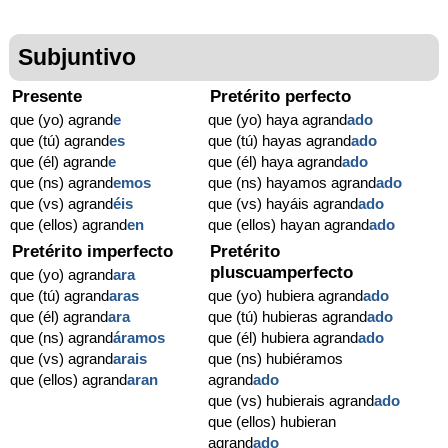
Subjuntivo
Presente
Pretérito perfecto
que (yo) agrand
e
que (yo) haya agrand
ado
que (tú) agrand
es
que (tú) hayas agrand
ado
que (él) agrand
e
que (él) haya agrand
ado
que (ns) agrand
emos
que (ns) hayamos agrand
ado
que (vs) agrand
éis
que (vs) hayáis agrand
ado
que (ellos) agrand
en
que (ellos) hayan agrand
ado
Pretérito imperfecto
Pretérito
pluscuamperfecto
que (yo) agrand
ara
que (tú) agrand
aras
que (yo) hubiera agrand
ado
que (él) agrand
ara
que (tú) hubieras agrand
ado
que (ns) agrand
áramos
que (él) hubiera agrand
ado
que (vs) agrand
arais
que (ns) hubiéramos
que (ellos) agrand
aran
agrand
ado
que (vs) hubierais agrand
ado
que (ellos) hubieran
agrand
ado