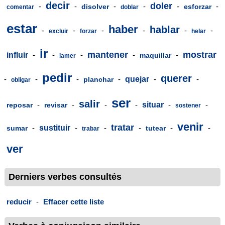
decir
doler
-
-
-
-
-
-
disolver
esforzar
comentar
doblar
estar
haber
hablar
-
-
-
-
-
-
excluir
forzar
helar
ir
mantener
mostrar
influir
-
-
-
-
-
maquillar
lamer
pedir
querer
-
-
-
-
quejar
-
-
planchar
obligar
ser
salir
-
-
-
-
situar
-
-
reposar
revisar
sostener
venir
tratar
-
sustituir
-
-
-
-
-
sumar
tutear
trabar
ver
Derniers verbes consultés
reducir
-
Effacer cette liste