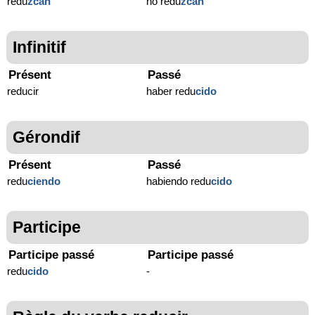
redu
zcan
no redu
zcan
Infinitif
Présent
Passé
reducir
haber redu
cido
Gérondif
Présent
Passé
redu
ciendo
habiendo redu
cido
Participe
Participe passé
Participe passé
redu
cido
-