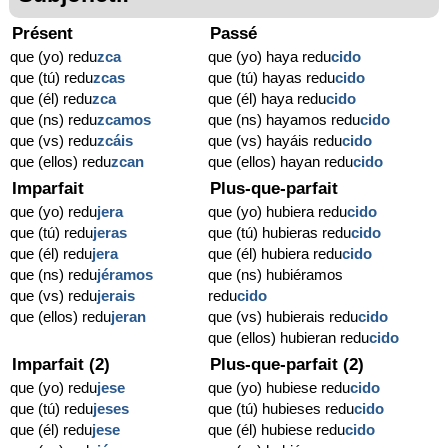
Présent
Passé
que (yo) redu
zca
que (yo) haya redu
cido
que (tú) redu
zcas
que (tú) hayas redu
cido
que (él) redu
zca
que (él) haya redu
cido
que (ns) redu
zcamos
que (ns) hayamos redu
cido
que (vs) redu
zcáis
que (vs) hayáis redu
cido
que (ellos) redu
zcan
que (ellos) hayan redu
cido
Imparfait
Plus-que-parfait
que (yo) redu
jera
que (yo) hubiera redu
cido
que (tú) redu
jeras
que (tú) hubieras redu
cido
que (él) redu
jera
que (él) hubiera redu
cido
que (ns) redu
jéramos
que (ns) hubiéramos
que (vs) redu
jerais
redu
cido
que (ellos) redu
jeran
que (vs) hubierais redu
cido
que (ellos) hubieran redu
cido
Imparfait (2)
Plus-que-parfait (2)
que (yo) redu
jese
que (yo) hubiese redu
cido
que (tú) redu
jeses
que (tú) hubieses redu
cido
que (él) redu
jese
que (él) hubiese redu
cido