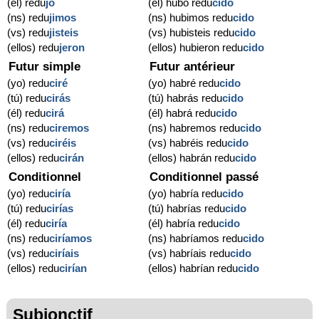
(él) redu
jo
(él) hubo redu
cido
(ns) redu
jimos
(ns) hubimos redu
cido
(vs) redu
jisteis
(vs) hubisteis redu
cido
(ellos) redu
jeron
(ellos) hubieron redu
cido
Futur simple
Futur antérieur
(yo) redu
ciré
(yo) habré redu
cido
(tú) redu
cirás
(tú) habrás redu
cido
(él) redu
cirá
(él) habrá redu
cido
(ns) redu
ciremos
(ns) habremos redu
cido
(vs) redu
ciréis
(vs) habréis redu
cido
(ellos) redu
cirán
(ellos) habrán redu
cido
Conditionnel
Conditionnel passé
(yo) redu
ciría
(yo) habría redu
cido
(tú) redu
cirías
(tú) habrías redu
cido
(él) redu
ciría
(él) habría redu
cido
(ns) redu
ciríamos
(ns) habríamos redu
cido
(vs) redu
ciríais
(vs) habríais redu
cido
(ellos) redu
cirían
(ellos) habrían redu
cido
Subjonctif