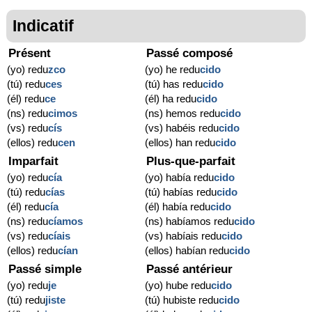
Indicatif
Présent
Passé composé
(yo) redu
zco
(yo) he redu
cido
(tú) redu
ces
(tú) has redu
cido
(él) redu
ce
(él) ha redu
cido
(ns) redu
cimos
(ns) hemos redu
cido
(vs) redu
cís
(vs) habéis redu
cido
(ellos) redu
cen
(ellos) han redu
cido
Imparfait
Plus-que-parfait
(yo) redu
cía
(yo) había redu
cido
(tú) redu
cías
(tú) habías redu
cido
(él) redu
cía
(él) había redu
cido
(ns) redu
cíamos
(ns) habíamos redu
cido
(vs) redu
cíais
(vs) habíais redu
cido
(ellos) redu
cían
(ellos) habían redu
cido
Passé simple
Passé antérieur
(yo) redu
je
(yo) hube redu
cido
(tú) redu
jiste
(tú) hubiste redu
cido