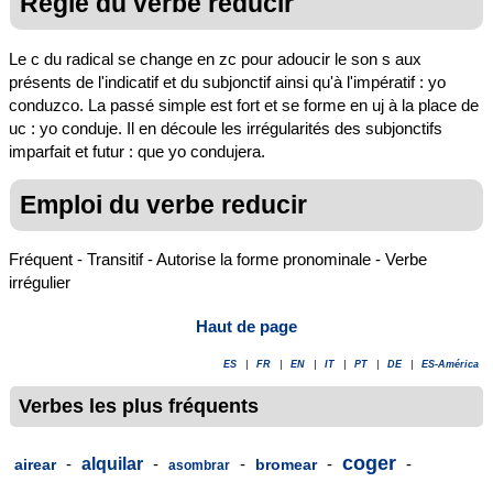
Règle du verbe reducir
Le c du radical se change en zc pour adoucir le son s aux
présents de l'indicatif et du subjonctif ainsi qu'à l'impératif : yo
conduzco. La passé simple est fort et se forme en uj à la place de
uc : yo conduje. Il en découle les irrégularités des subjonctifs
imparfait et futur : que yo condujera.
Emploi du verbe reducir
Fréquent - Transitif - Autorise la forme pronominale - Verbe
irrégulier
Haut de page
ES
|
FR
|
EN
|
IT
|
PT
|
DE
|
ES-América
Verbes les plus fréquents
coger
-
alquilar
-
-
-
-
airear
bromear
asombrar