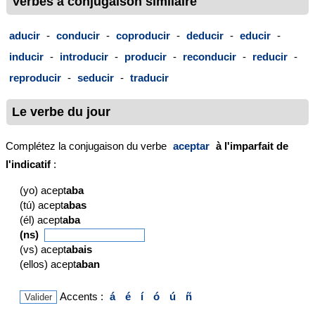
Verbes à conjugaison similaire
aducir
-
conducir
-
coproducir
-
deducir
-
educir
-
inducir
-
introducir
-
producir
-
reconducir
-
reducir
-
reproducir
-
seducir
-
traducir
Le verbe du jour
Complétez la conjugaison du verbe
aceptar
à l'imparfait de
l'indicatif
:
(yo) acept
aba
(tú) acept
abas
(él) acept
aba
(ns)
(vs) acept
abais
(ellos) acept
aban
Accents :
á
é
í
ó
ú
ñ