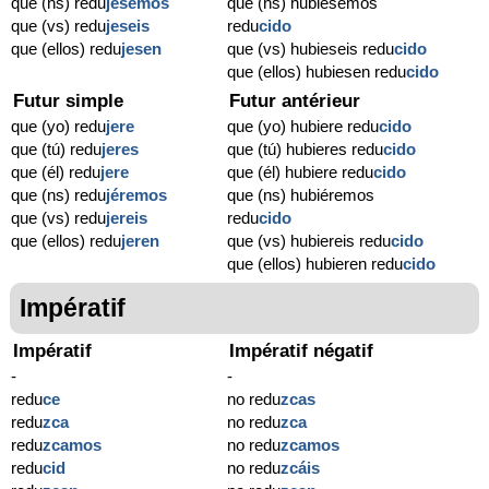
que (ns) redu
jésemos
que (ns) hubiésemos
que (vs) redu
jeseis
redu
cido
que (ellos) redu
jesen
que (vs) hubieseis redu
cido
que (ellos) hubiesen redu
cido
Futur simple
Futur antérieur
que (yo) redu
jere
que (yo) hubiere redu
cido
que (tú) redu
jeres
que (tú) hubieres redu
cido
que (él) redu
jere
que (él) hubiere redu
cido
que (ns) redu
jéremos
que (ns) hubiéremos
que (vs) redu
jereis
redu
cido
que (ellos) redu
jeren
que (vs) hubiereis redu
cido
que (ellos) hubieren redu
cido
Impératif
Impératif
Impératif négatif
-
-
redu
ce
no redu
zcas
redu
zca
no redu
zca
redu
zcamos
no redu
zcamos
redu
cid
no redu
zcáis