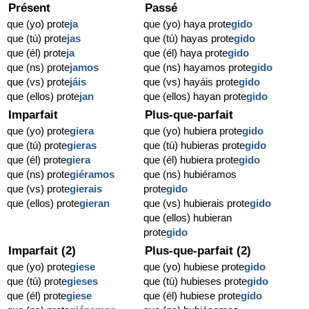
Présent
Passé
que (yo) prote
ja
que (yo) haya prote
gido
que (tú) prote
jas
que (tú) hayas prote
gido
que (él) prote
ja
que (él) haya prote
gido
que (ns) prote
jamos
que (ns) hayamos prote
gido
que (vs) prote
jáis
que (vs) hayáis prote
gido
que (ellos) prote
jan
que (ellos) hayan prote
gido
Imparfait
Plus-que-parfait
que (yo) prote
giera
que (yo) hubiera prote
gido
que (tú) prote
gieras
que (tú) hubieras prote
gido
que (él) prote
giera
que (él) hubiera prote
gido
que (ns) prote
giéramos
que (ns) hubiéramos
que (vs) prote
gierais
prote
gido
que (ellos) prote
gieran
que (vs) hubierais prote
gido
que (ellos) hubieran
prote
gido
Imparfait (2)
Plus-que-parfait (2)
que (yo) prote
giese
que (yo) hubiese prote
gido
que (tú) prote
gieses
que (tú) hubieses prote
gido
que (él) prote
giese
que (él) hubiese prote
gido