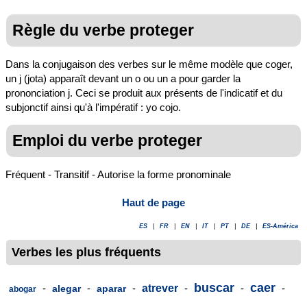
Règle du verbe proteger
Dans la conjugaison des verbes sur le même modèle que coger,
un j (jota) apparaît devant un o ou un a pour garder la
prononciation j. Ceci se produit aux présents de l'indicatif et du
subjonctif ainsi qu'à l'impératif : yo cojo.
Emploi du verbe proteger
Fréquent - Transitif - Autorise la forme pronominale
Haut de page
ES
|
FR
|
EN
|
IT
|
PT
|
DE
|
ES-América
Verbes les plus fréquents
buscar
caer
-
-
-
atrever
-
-
-
alegar
aparar
abogar