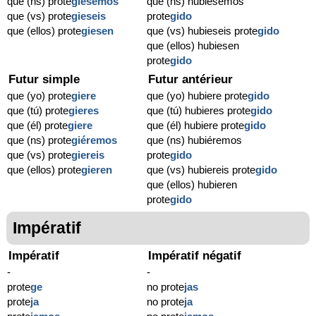
que (ns) prote
giésemos
que (ns) hubiésemos
que (vs) prote
gieseis
prote
gido
que (ellos) prote
giesen
que (vs) hubieseis prote
gido
que (ellos) hubiesen
prote
gido
Futur simple
Futur antérieur
que (yo) prote
giere
que (yo) hubiere prote
gido
que (tú) prote
gieres
que (tú) hubieres prote
gido
que (él) prote
giere
que (él) hubiere prote
gido
que (ns) prote
giéremos
que (ns) hubiéremos
que (vs) prote
giereis
prote
gido
que (ellos) prote
gieren
que (vs) hubiereis prote
gido
que (ellos) hubieren
prote
gido
Impératif
Impératif
Impératif négatif
-
-
prote
ge
no prote
jas
prote
ja
no prote
ja