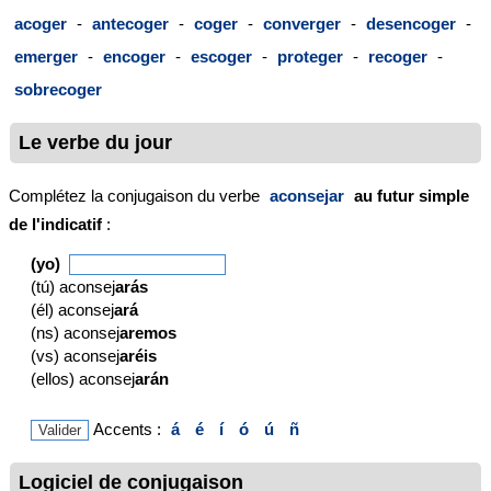
acoger
-
antecoger
-
coger
-
converger
-
desencoger
-
emerger
-
encoger
-
escoger
-
proteger
-
recoger
-
sobrecoger
Le verbe du jour
Complétez la conjugaison du verbe
aconsejar
au futur simple
de l'indicatif
:
(yo)
(tú) aconsej
arás
(él) aconsej
ará
(ns) aconsej
aremos
(vs) aconsej
aréis
(ellos) aconsej
arán
Accents :
á
é
í
ó
ú
ñ
Logiciel de conjugaison