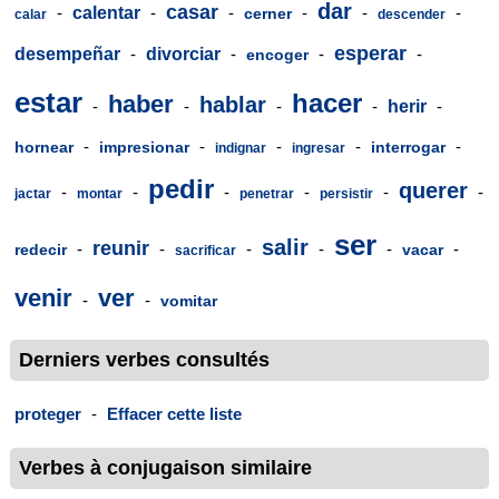
dar
casar
-
calentar
-
-
-
-
-
cerner
calar
descender
esperar
desempeñar
-
divorciar
-
-
-
encoger
estar
hacer
haber
hablar
-
-
-
-
herir
-
-
-
-
-
-
hornear
impresionar
interrogar
indignar
ingresar
pedir
querer
-
-
-
-
-
-
jactar
montar
penetrar
persistir
ser
salir
reunir
-
-
-
-
-
-
redecir
vacar
sacrificar
venir
ver
-
-
vomitar
Derniers verbes consultés
proteger
-
Effacer cette liste
Verbes à conjugaison similaire