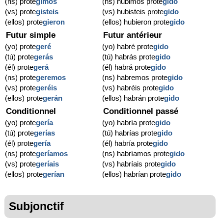
(ns) prote
gimos
(ns) hubimos prote
gido
(vs) prote
gisteis
(vs) hubisteis prote
gido
(ellos) prote
gieron
(ellos) hubieron prote
gido
Futur simple
Futur antérieur
(yo) prote
geré
(yo) habré prote
gido
(tú) prote
gerás
(tú) habrás prote
gido
(él) prote
gerá
(él) habrá prote
gido
(ns) prote
geremos
(ns) habremos prote
gido
(vs) prote
geréis
(vs) habréis prote
gido
(ellos) prote
gerán
(ellos) habrán prote
gido
Conditionnel
Conditionnel passé
(yo) prote
gería
(yo) habría prote
gido
(tú) prote
gerías
(tú) habrías prote
gido
(él) prote
gería
(él) habría prote
gido
(ns) prote
geríamos
(ns) habríamos prote
gido
(vs) prote
geríais
(vs) habríais prote
gido
(ellos) prote
gerían
(ellos) habrían prote
gido
Subjonctif