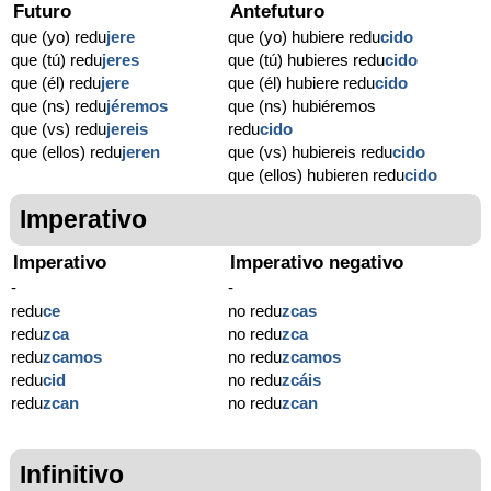
Futuro
Antefuturo
que (yo) redu
jere
que (yo) hubiere redu
cido
que (tú) redu
jeres
que (tú) hubieres redu
cido
que (él) redu
jere
que (él) hubiere redu
cido
que (ns) redu
jéremos
que (ns) hubiéremos
que (vs) redu
jereis
redu
cido
que (ellos) redu
jeren
que (vs) hubiereis redu
cido
que (ellos) hubieren redu
cido
Imperativo
Imperativo
Imperativo negativo
-
-
redu
ce
no redu
zcas
redu
zca
no redu
zca
redu
zcamos
no redu
zcamos
redu
cid
no redu
zcáis
redu
zcan
no redu
zcan
Infinitivo