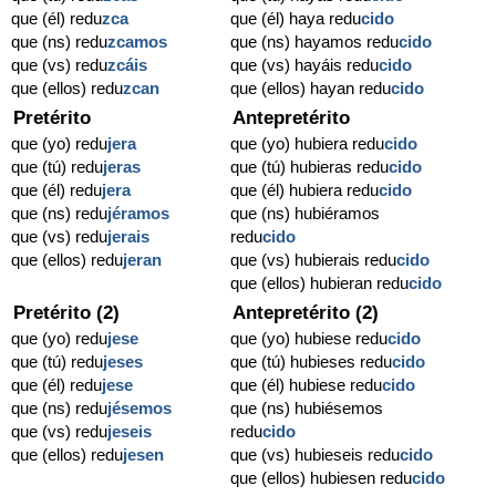
que (él) redu
zca
que (él) haya redu
cido
que (ns) redu
zcamos
que (ns) hayamos redu
cido
que (vs) redu
zcáis
que (vs) hayáis redu
cido
que (ellos) redu
zcan
que (ellos) hayan redu
cido
Pretérito
Antepretérito
que (yo) redu
jera
que (yo) hubiera redu
cido
que (tú) redu
jeras
que (tú) hubieras redu
cido
que (él) redu
jera
que (él) hubiera redu
cido
que (ns) redu
jéramos
que (ns) hubiéramos
que (vs) redu
jerais
redu
cido
que (ellos) redu
jeran
que (vs) hubierais redu
cido
que (ellos) hubieran redu
cido
Pretérito (2)
Antepretérito (2)
que (yo) redu
jese
que (yo) hubiese redu
cido
que (tú) redu
jeses
que (tú) hubieses redu
cido
que (él) redu
jese
que (él) hubiese redu
cido
que (ns) redu
jésemos
que (ns) hubiésemos
que (vs) redu
jeseis
redu
cido
que (ellos) redu
jesen
que (vs) hubieseis redu
cido
que (ellos) hubiesen redu
cido