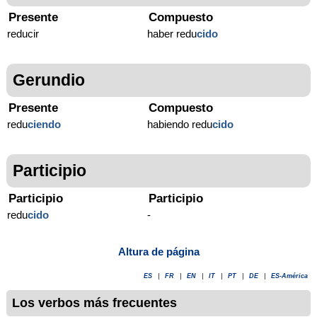
Presente
Compuesto
reducir
haber redu
cido
Gerundio
Presente
Compuesto
redu
ciendo
habiendo redu
cido
Participio
Participio
Participio
redu
cido
-
Altura de página
ES
|
FR
|
EN
|
IT
|
PT
|
DE
|
ES-América
Los verbos más frecuentes