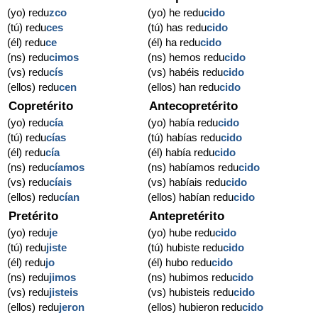
(yo) redu
zco
(yo) he redu
cido
(tú) redu
ces
(tú) has redu
cido
(él) redu
ce
(él) ha redu
cido
(ns) redu
cimos
(ns) hemos redu
cido
(vs) redu
cís
(vs) habéis redu
cido
(ellos) redu
cen
(ellos) han redu
cido
Copretérito
Antecopretérito
(yo) redu
cía
(yo) había redu
cido
(tú) redu
cías
(tú) habías redu
cido
(él) redu
cía
(él) había redu
cido
(ns) redu
cíamos
(ns) habíamos redu
cido
(vs) redu
cíais
(vs) habíais redu
cido
(ellos) redu
cían
(ellos) habían redu
cido
Pretérito
Antepretérito
(yo) redu
je
(yo) hube redu
cido
(tú) redu
jiste
(tú) hubiste redu
cido
(él) redu
jo
(él) hubo redu
cido
(ns) redu
jimos
(ns) hubimos redu
cido
(vs) redu
jisteis
(vs) hubisteis redu
cido
(ellos) redu
jeron
(ellos) hubieron redu
cido