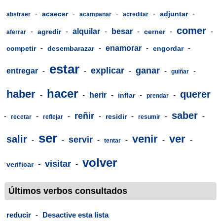
-
-
-
-
-
acaecer
adjuntar
abstraer
acampanar
acreditar
comer
-
-
alquilar
-
besar
-
-
-
agredir
cerner
aferrar
-
-
enamorar
-
-
competir
desembarazar
engordar
estar
explicar
ganar
entregar
-
-
-
-
-
guiñar
hacer
haber
querer
-
-
herir
-
-
-
inflar
prendar
saber
reñir
-
-
-
-
-
-
-
residir
recetar
reflejar
resumir
ser
venir
ver
salir
servir
-
-
-
-
-
-
tentar
volver
visitar
-
-
verificar
Últimos verbos consultados
reducir
-
Desactive esta lista