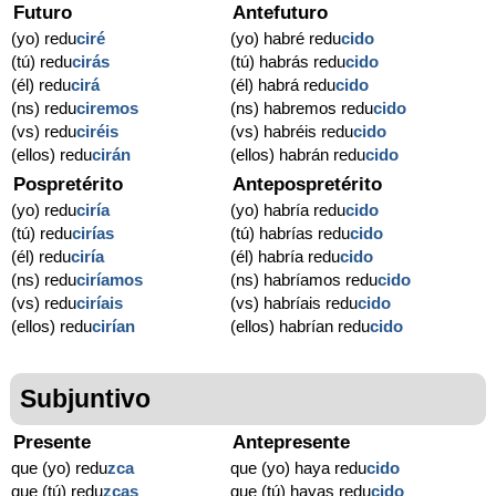
Futuro
Antefuturo
(yo) redu
ciré
(yo) habré redu
cido
(tú) redu
cirás
(tú) habrás redu
cido
(él) redu
cirá
(él) habrá redu
cido
(ns) redu
ciremos
(ns) habremos redu
cido
(vs) redu
ciréis
(vs) habréis redu
cido
(ellos) redu
cirán
(ellos) habrán redu
cido
Pospretérito
Antepospretérito
(yo) redu
ciría
(yo) habría redu
cido
(tú) redu
cirías
(tú) habrías redu
cido
(él) redu
ciría
(él) habría redu
cido
(ns) redu
ciríamos
(ns) habríamos redu
cido
(vs) redu
ciríais
(vs) habríais redu
cido
(ellos) redu
cirían
(ellos) habrían redu
cido
Subjuntivo
Presente
Antepresente
que (yo) redu
zca
que (yo) haya redu
cido
que (tú) redu
zcas
que (tú) hayas redu
cido